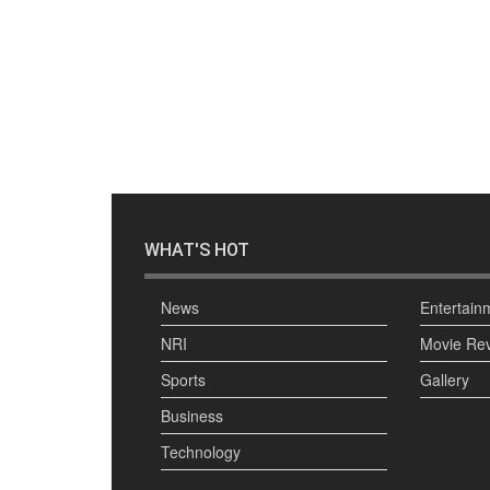
WHAT'S HOT
News
Entertain
NRI
Movie Re
Sports
Gallery
Business
Technology