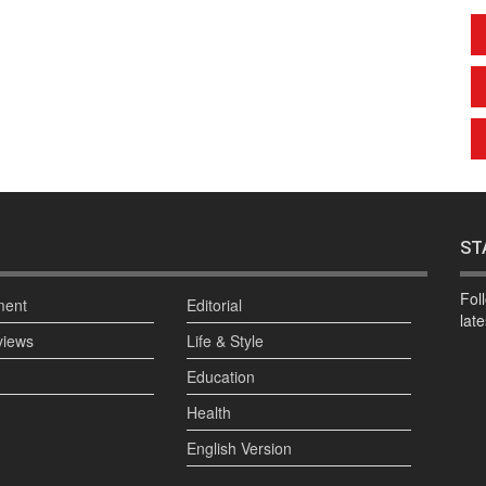
ST
Fol
ment
Editorial
lat
views
Life & Style
Education
Health
English Version