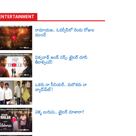
ENTERTAINMENT
రామాయణ.. ఓవర్సీస్‌లో రెండు రోజుల
ముందే
విశ్వనాథ్ అండ్ సన్స్: ట్రైలర్‌ చూసి
తీరాల్సిందే!
ఒకరు నా సీనియర్.. మరొకరు నా
బ్యాచ్‌మేట్!
పళ్ళ బురుసు.. ట్రైలర్‌ చూశారా?