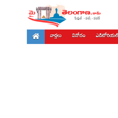
వార్తలు
వినోదం
ఎడిటోరియల