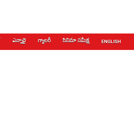
్
ఎన్నారై
గ్యాలరీ
సినిమా స‌మీక్ష
ENGLISH