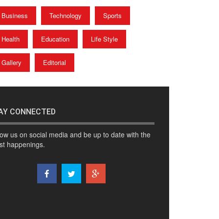
Business
Technology
Sports
Health
Education
Life Style
Gallery
Editorial
AY CONNECTED
low us on social media and be up to date with the
est happenings.