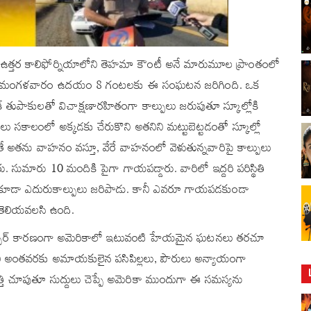
ి. ఉత్తర కాలిఫోర్నియాలోని తెహమా కౌంటీ అనే మారుమూల ప్రాంతంలో
ారం) మంగళవారం ఉదయం 8 గంటలకు ఈ సంఘటన జరిగింది. ఒక
 తుపాకులతో విచాక్షణారహితంగా కాల్పులు జరుపుతూ స్కూల్లోకి
సులు సకాలంలో అక్కడకు చేరుకొని అతనిని మట్టుబెట్టడంతో స్కూల్లో
యితే అతను వాహనం వస్తూ, వేరే వాహనంలో వెళుతున్నవారిపై కాల్పులు
ుమారు 10 మందికి పైగా గాయపడ్డారు. వారిలో ఇద్దరి పరిస్థితి
 కూడా ఎదురుకాల్పులు జరిపాడు. కానీ ఎవరూ గాయపడకుండా
 తెలియవలసి ఉంది.
కల్చర్ కారణంగా అమెరికాలో ఇటువంటి హేయమైన ఘటనలు తరచూ
ానీ అంతవరకు అమాయకులైన పసిపిల్లలు, పౌరులు అన్యాయంగా
ెత్తి చూపుతూ సుద్దులు చెప్పే అమెరికా ముందుగా ఈ సమస్యను