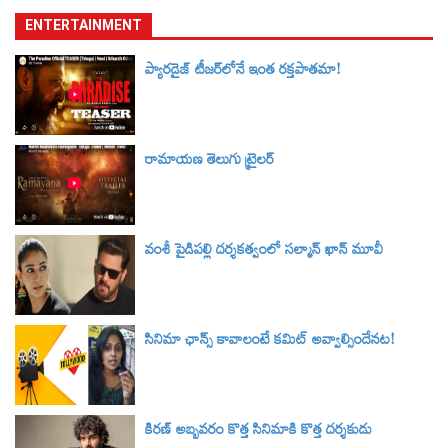
ENTERTAINMENT
ప్యారడైజ్ టీజర్‌లోనే ఇంత రక్తపాతమా!
రామాయణ తెలుగు ట్రైలర్‌
వంశీ పైడిపల్లి దర్శకత్వంలో సల్మాన్ ఖాన్ మూవీ
సినిమా ఛాన్స్ కావాలంటే కమిట్ అవ్వాల్సిందేనట!
కిరణ్ అబ్బవరం కొత్త సినిమాకి కొత్త దర్శకుడు