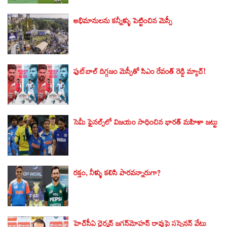
అభిమానులను కన్నీళ్ళు పెట్టించిన మెస్సీ
ఫుట్‌బాల్‌ దిగ్గజం మెస్సీతో సిఎం రేవంత్ రెడ్డి మ్యాచ్!
సెమీ ఫైనల్స్‌లో విజయం సాధించిన భారత్‌ మహిళా జట్టు
రక్తం, నీళ్ళు కలిసి పారవన్నారుగా?
హెచ్‌సీఏ ఛైర్మన్‌ జగన్‌మోహన్ రావుపై సస్పెన్షన్ వేటు