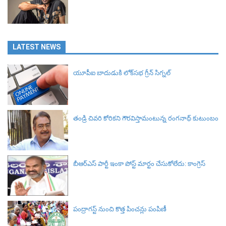
LATEST NEWS
యూపీఐ బాదుడుకి లోక్‌సభ గ్రీన్ సిగ్నల్‌
తండ్రి చివరి కోరికని గౌరవిస్తామంటున్న రంగనాథ్ కుటుంబం
బీఆర్ఎస్‌ పార్టీ ఇంకా పోస్ట్ మార్టం చేసుకోలేదు: కాంగ్రెస్‌
పంద్రాగస్ట్ నుంచి కొత్త పించన్లు పంపిణీ