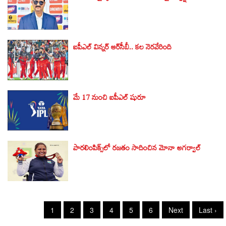
ఐపీఎల్ విన్నర్ ఆర్‌సీబీ.. కల నెరవేరింది
మే 17 నుంచి ఐపీఎల్ షురూ
పారలింపిక్స్‌లో రజతం సాదించిన మోనా అగర్వాల్
1
2
3
4
5
6
Next
Last ›