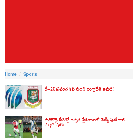
Home
Sports
టీ-20 ప్రపంచ కప్ నుంచి బంగ్లాదేశ్ అవుట్!
మరికొద్ది సేపట్లో ఉప్పల్ స్టేడియంలో మెస్సీ ఫుట్‌బాల్‌
మ్యాచ్ షురూ