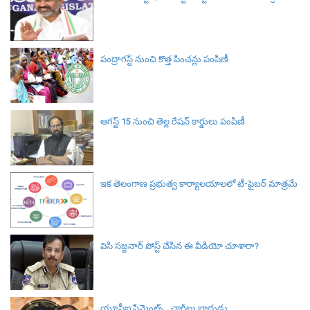
పంద్రాగస్ట్ నుంచి కొత్త పించన్లు పంపిణీ
ఆగస్ట్ 15 నుంచి తెల్ల రేషన్ కార్డులు పంపిణీ
ఇక తెలంగాణ ప్రభుత్వ కార్యాలయాలలో టీ-ఫైబర్ మాత్రమే
విసి సజ్జనార్‌ పోస్ట్ చేసిన ఈ వీడియో చూశారా?
యూపీఐ పేమెంట్స్.. ఛార్జీలు బాదుడు