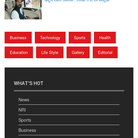
Business
Technology
Sports
Health
Education
Life Style
Gallery
Editorial
WHAT'S HOT
News
NRI
Sports
Business