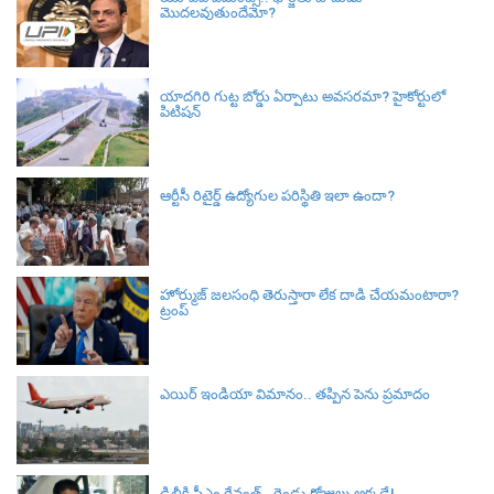
మొదలవుతుందేమో?
యాదగిరి గుట్ట బోర్డు ఏర్పాటు అవసరమా? హైకోర్టులో
పిటిషన్‌
ఆర్టీసీ రిటైర్డ్ ఉద్యోగుల పరిస్థితి ఇలా ఉందా?
హోర్ముజ్ జలసంధి తెరుస్తారా లేక దాడి చేయమంటారా?
ట్రంప్
ఎయిర్ ఇండియా విమానం.. తప్పిన పెను ప్రమాదం
ఢిల్లీకి సీఎం రేవంత్.. రెండు రోజులు అక్కడే!