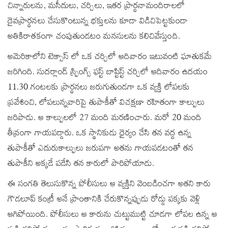
చిన్నారులను, మసీదులు, చర్చిలు, ఇతర ప్రార్ధనామందిరాలలో
దైవప్రార్ధనలు చేసుకొంటున్న భక్తులను కూడా విడిచిపెట్టకుండా
అతికిరాతకంగా చంపుతుండటం మనసులను కలిచివేస్తుంది.
అమెరికాలోని టెక్సాస్ లో ఒక చర్చిలో ఆదివారం ఇటువంటి ఘాతుకమే
జరిగింది. సుదర్లాండ్ స్ప్రింగ్స్ ఫస్ట్ బాప్టిస్ట్ చర్చిలో ఆదివారం ఉదయం
11.30 గంటలకు ప్రార్ధనలు జరుగుతుండగా ఒక వ్యక్తి లోపలకు
ప్రవేశించి, లోపలున్నవారిపై తుపాకీతో విచక్షణా రహితంగా కాల్పులు
జరిపాడు. ఆ కాల్పులలో 27 మంది మరణించారు. మరో 20 మంది
తీవ్రంగా గాయపడ్డారు. ఒక స్థానికుడు ధైర్యం చేసి తన వద్ద ఉన్న
తుపాకీతో ఎదురుకాల్పులు జరుపగా అతను గాయపడటంతో తన
తుపాకీని అక్కడే పడేసి తన కారులో పారిపోయాడు.
ఈ సంగతి తెలుసుకొన్న పోలీసులు ఆ వ్యక్తిని వెంబడించగా అతని కారు
గౌడలూప్ కంట్రీ అనే ప్రాంతానికి చేరుకొన్నప్పుడు రోడ్డు పక్కకు వెళ్లి
ఆగిపోయింది. పోలీసులు ఆ కారును చుట్టుముట్టి చూడగా లోపల ఉన్న ఆ