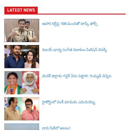
LATEST NEWS
ఆహార కల్తీపై 100 మందితో టాస్క్ ఫోర్స్
విజయ్ భార్య సంగీత విడాకుల పిటిషన్ వెనక్కి
మెదక్ జిల్లాకు గద్దర్ పేరు పెట్టాలి: గుమ్మడి వెన్నెల
హైకోర్టులో వెంకీ మామకు ఎదురుదెబ్బ
బావి నీటిలో అలలు!