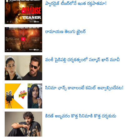
ప్యారడైజ్ టీజర్‌లోనే ఇంత రక్తపాతమా!
రామాయణ తెలుగు ట్రైలర్‌
వంశీ పైడిపల్లి దర్శకత్వంలో సల్మాన్ ఖాన్ మూవీ
సినిమా ఛాన్స్ కావాలంటే కమిట్ అవ్వాల్సిందేనట!
కిరణ్ అబ్బవరం కొత్త సినిమాకి కొత్త దర్శకుడు