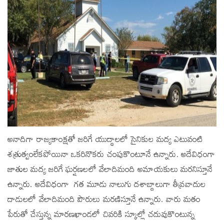
అనాదిగా రాజ్యకాంక్షతో జరిగే యుద్ధాలలో సైనికుల మద్య ఎటువంటి
శత్రుత్వంలేకపోయినా ఒకరినొకరు చంపుకొంటూనే ఉన్నారు. అదేవిధంగా
జాతుల మద్య జరిగే ఘర్షణలలో వేలాదిమంది అమాయకులు మరనిస్తూనే
ఉన్నారు. అదేవిధంగా గత మూడు నాలుగు దశాబ్దాలుగా తీవ్రవాదుల
దాడులలో వేలాదిమంది పౌరులు మరణిస్తూనే ఉన్నారు. వారు మతం
పేరుతో చేస్తున్న మారణఖాండలో చివరికి స్కూల్లో చదువుకొంటున్న