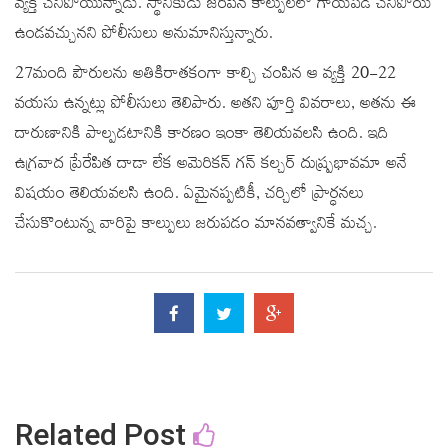
వ్యక్తి చనిపోయున్నాడు. స్థానికుడు జరిపిన కాల్పులలో గాయపడి చనిపోయి
ఉండవచ్చునని పోలీసులు అనుమానిస్తున్నారు.
27మంది పౌరులను అతికిరాతకంగా కాల్చి చంపిన ఆ వ్యక్తి 20-22
వయసు ఉన్నట్లు పోలీసులు తెలిపారు. అతని పూర్తి వివరాలు, అతను ఈ
దారుణానికి పాల్పడటానికి కారణం ఇంకా తెలియవలసి ఉంది. ఇది
ఉగ్రవాద ప్రేరేపిత దాడా లేక అమెరికన్ గన్ కల్చర్ దుష్ప్రభావమా అనే
విషయం తెలియవలసి ఉంది. ఏమైనప్పటికీ, చర్చిలో ప్రార్ధనలు
చేసుకొంటున్న వారిపై కాల్పులు జరుపడం మానవత్వానికే మచ్చ.
Related Post