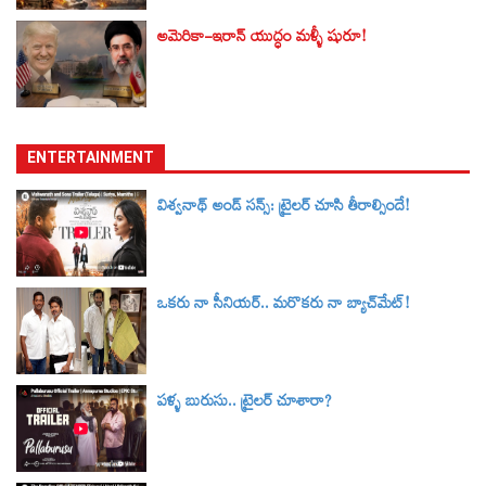
అమెరికా-ఇరాన్‌ యుద్ధం మళ్ళీ షురూ!
ENTERTAINMENT
విశ్వనాథ్ అండ్ సన్స్: ట్రైలర్‌ చూసి తీరాల్సిందే!
ఒకరు నా సీనియర్.. మరొకరు నా బ్యాచ్‌మేట్!
పళ్ళ బురుసు.. ట్రైలర్‌ చూశారా?