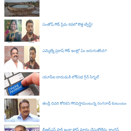
సంతోష్ గౌడ్ ప్రేమ కథలో కొత్త ట్విస్ట్!
ఎమ్మెల్యే ప్రకాష్ గౌడ్ ఇంట్లో ఏం జరుగుతోంది?
యూపీఐ బాదుడుకి లోక్‌సభ గ్రీన్ సిగ్నల్‌
తండ్రి చివరి కోరికని గౌరవిస్తామంటున్న రంగనాథ్ కుటుంబం
బీఆర్ఎస్‌ పార్టీ ఇంకా పోస్ట్ మార్టం చేసుకోలేదు: కాంగ్రెస్‌