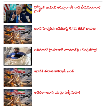
హోర్ముజ్ జలసంధి తెరుస్తారా లేక దాడి చేయమంటారా?
ట్రంప్
ఇరాన్ హెచ్చరిక: అమెరికాపై 9/11 తరహా దాడులు
అమెరికాలో హైదరాబాద్ యువకుడిపై 15 కత్తి పోట్లు!
ఇరాన్‌కి ఈరాత్రి కాళరాత్రే: ట్రంప్‌
అమెరికా-ఇరాన్‌ యుద్ధం మళ్ళీ షురూ!