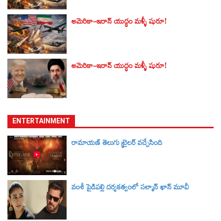
అమెరికా-ఇరాన్‌ యుద్ధం మళ్ళీ షురూ!
అమెరికా-ఇరాన్‌ యుద్ధం మళ్ళీ షురూ!
ENTERTAINMENT
రామాయణ్ తెలుగు ట్రైలర్‌ వచ్చేసింది
వంశీ పైడిపల్లి దర్శకత్వంలో సల్మాన్ ఖాన్ మూవీ