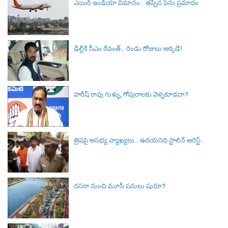
ఎయిర్ ఇండియా విమానం.. తప్పిన పెను ప్రమాదం
ఢిల్లీకి సీఎం రేవంత్.. రెండు రోజులు అక్కడే!
హరీష్‌ రావు గుళ్ళు, గోపురాలకు వెళ్ళకూడదా?
త్రిషపై అసభ్య వ్యాఖ్యలు.. ఉదయనిధి స్టాలిన్ అరెస్ట్..
దసరా నుంచి మూసీ పనులు షురూ?