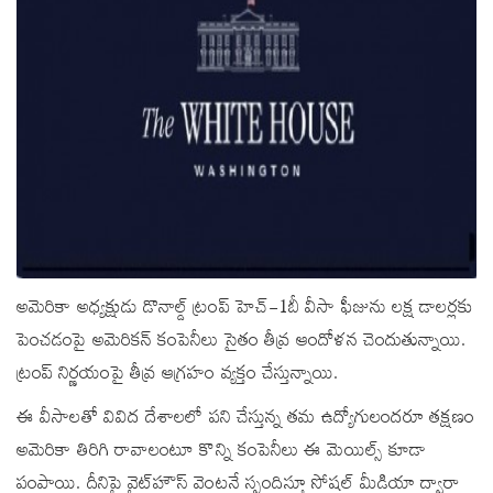
అమెరికా అధ్యక్షుడు డొనాల్డ్ ట్రంప్‌ హెచ్-1బీ వీసా ఫీజును లక్ష డాలర్లకు
పెంచడంపై అమెరికన్ కంపెనీలు సైతం తీవ్ర ఆందోళన చెందుతున్నాయి.
ట్రంప్‌ నిర్ణయంపై తీవ్ర ఆగ్రహం వ్యక్తం చేస్తున్నాయి.
ఈ వీసాలతో వివిద దేశాలలో పని చేస్తున్న తమ ఉద్యోగులందరూ తక్షణం
అమెరికా తిరిగి రావాలంటూ కొన్ని కంపెనీలు ఈ మెయిల్స్ కూడా
పంపాయి. దీనిపై వైట్‌హౌస్‌ వెంటనే స్పందిస్తూ సోషల్ మీడియా ద్వారా