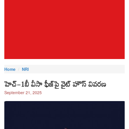
Home
NRI
హెచ్-1బీ వీసా ఫీజ్‌పై వైట్ హౌస్ వివరణ
September 21, 2025