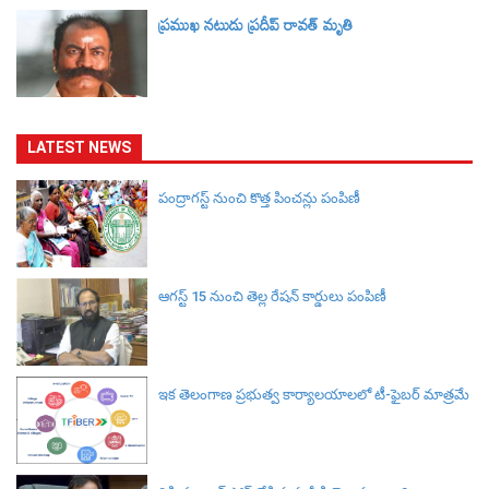
ప్రముఖ నటుడు ప్రదీప్ రావత్ మృతి
LATEST NEWS
పంద్రాగస్ట్ నుంచి కొత్త పించన్లు పంపిణీ
ఆగస్ట్ 15 నుంచి తెల్ల రేషన్ కార్డులు పంపిణీ
ఇక తెలంగాణ ప్రభుత్వ కార్యాలయాలలో టీ-ఫైబర్ మాత్రమే