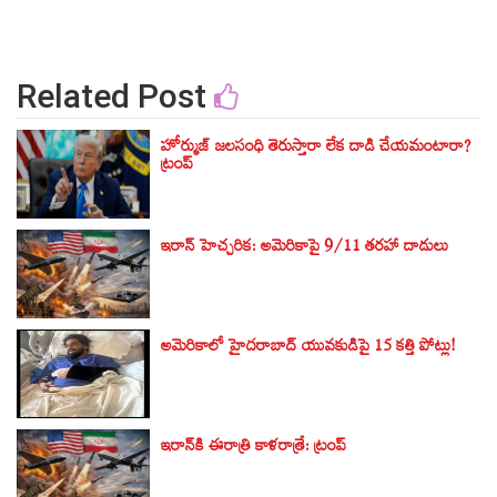
Related Post
హోర్ముజ్ జలసంధి తెరుస్తారా లేక దాడి చేయమంటారా?
ట్రంప్
ఇరాన్ హెచ్చరిక: అమెరికాపై 9/11 తరహా దాడులు
అమెరికాలో హైదరాబాద్ యువకుడిపై 15 కత్తి పోట్లు!
ఇరాన్‌కి ఈరాత్రి కాళరాత్రే: ట్రంప్‌