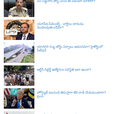
విసి సజ్జనార్‌ పోస్ట్ చేసిన ఈ వీడియో చూశారా?
యూపీఐ పేమెంట్స్.. ఛార్జీలు బాదుడు
మొదలవుతుందేమో?
యాదగిరి గుట్ట బోర్డు ఏర్పాటు అవసరమా? హైకోర్టులో
పిటిషన్‌
ఆర్టీసీ రిటైర్డ్ ఉద్యోగుల పరిస్థితి ఇలా ఉందా?
హోర్ముజ్ జలసంధి తెరుస్తారా లేక దాడి చేయమంటారా?
ట్రంప్