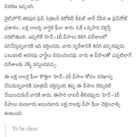
వివరణ ఇచ్చింది.
వైట్‌హౌస్‌ తరపున ప్రెస్‌ సెక్రెటరీ కరోలిన్ లీవిట్‌ జారీ చేసిన ఆ ప్రెస్‌నోట్‌
ప్రకారం.. లక్ష డాలర్లు వార్షిక ఫీజు కాదు. ఓకే ఒక్కసారి చెల్లిస్తే
సరిపోతుంది. ఇప్పటికే హెచ్-1బీ వీసాలు కలిగి విదేశాలలో
పనిచేస్తున్నవారికి ఇది వర్తించదు. వారు స్వదేశానికి తిరిగి వచ్చినప్పుడు
ఎటువంటి అదనపు ఛార్జీలు విధించబడవు. వారు ఆ వీసాలతో ఎప్పటిలాగే
విదేశాలకు వెళ్ళి వస్తుండవచ్చు.
ఈ లక్ష డాలర్ల ఫీజు కొత్తగా హెచ్-1బీ వీసాల కోసం దరఖాస్తు
చేసుకున్నవారికి మాత్రమే వర్తిస్తుంది తప్ప ఈ వీసాల రెన్యువల్
చేయించుకునే వారికి కాదు. ఈసారి లాటరీ తీసినప్పుడు హెచ్-1బీ
వీసాలు మంజూరు అయినవారు లక్ష డాలర్లు వీసా ఫీజు చెల్లించాల్సి
ఉంటుంది.
To be clear: