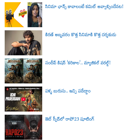
సినిమా ఛాన్స్ కావాలంటే కమిట్ అవ్వాల్సిందేనట!
కిరణ్ అబ్బవరం కొత్త సినిమాకి కొత్త దర్శకుడు
సందీప్ కిషన్ 'కరికాల'.. మ్యాజికల్ వరల్డ్‌!
పళ్ళ బురుసు.. ఇచ్చి పడేద్దాం
జెట్ స్పీడ్‌లో రాపో23 షూటింగ్