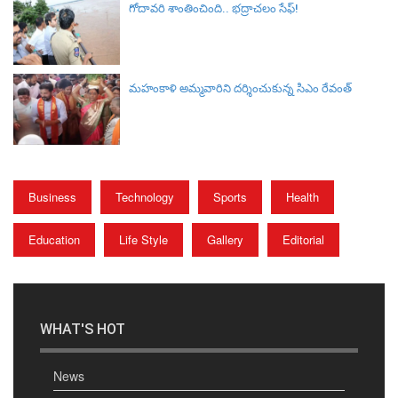
గోదావరి శాంతించింది.. భద్రాచలం సేఫ్!
మహంకాళి అమ్మవారిని దర్శించుకున్న సిఎం రేవంత్
Business
Technology
Sports
Health
Education
Life Style
Gallery
Editorial
WHAT'S HOT
News