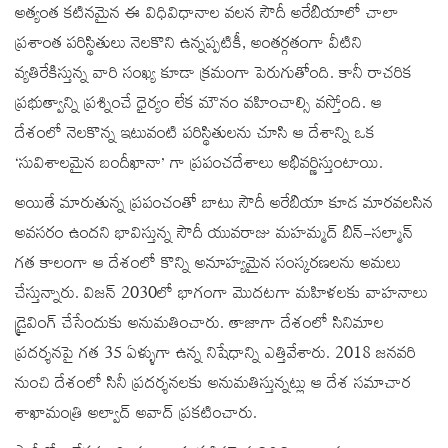
అత్యంత కటినమైన ఈ విధివిధానాల వలన సౌదీ అరేబియాలో చాలా
ప్రశాంత పరిస్థితులు నెలకొని ఉన్నప్పటికీ, అంతర్గతంగా వీటిని
వ్యతిరేకిస్తున్న వారి సంఖ్య కూడా క్రమంగా పెరుగుతోంది. కానీ రాచరిక
ప్రభుత్వాన్ని ప్రశ్నించే ధైర్యం లేక మౌనం వహించాల్సి వస్తోంది. ఆ
దేశంలో నెలకొన్న ఇటువంటి పరిస్థితులను చూసి ఆ దేశాన్ని ఒక
‘సువిశాలమైన బందీఖానా’ గా ప్రపంచదేశాలు అభివర్ణిస్తుంటాయి.
అయితే మారుతున్న ప్రపంచంతో బాటు సౌదీ అరేబియా కూడ మారవలసిన
అవసరం ఉందని భావిస్తున్న సౌదీ యువరాజు మహమ్మద్ బిన్-సల్మాన్
గత కాలంగా ఆ దేశంలో కొన్ని అనూహ్యమైన సంస్కరణలను అమలు
చేస్తున్నారు. విజన్ 2030లో భాగంగా మొదటగా మహిళలకు వాహనాలు
డ్రైవింగ్ చేసేందుకు అనుమతించారు. తాజాగా దేశంలో సినిమాల
ప్రదర్శనపై గత 35 ఏళ్ళుగా ఉన్న నిషేధాన్ని ఎత్తివేశారు. 2018 జనవరి
నుంచి దేశంలో సినీ ప్రదర్శనలకు అనుమతిస్తున్నట్లు ఆ దేశ సమాచార
శాఖామంత్రి అల్వాద్ అవాద్ ప్రకటించారు.