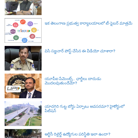
ఇక తెలంగాణ ప్రభుత్వ కార్యాలయాలలో టీ-ఫైబర్ మాత్రమే
విసి సజ్జనార్‌ పోస్ట్ చేసిన ఈ వీడియో చూశారా?
యూపీఐ పేమెంట్స్.. ఛార్జీలు బాదుడు
మొదలవుతుందేమో?
యాదగిరి గుట్ట బోర్డు ఏర్పాటు అవసరమా? హైకోర్టులో
పిటిషన్‌
ఆర్టీసీ రిటైర్డ్ ఉద్యోగుల పరిస్థితి ఇలా ఉందా?