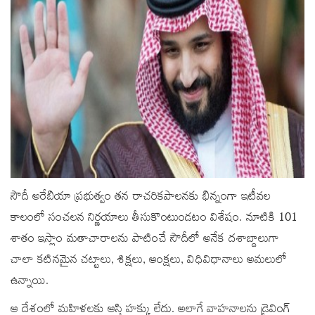
సౌదీ అరేబియా ప్రభుత్వం తన రాచరికపాలనకు భిన్నంగా ఇటీవల
కాలంలో సంచలన నిర్ణయాలు తీసుకొంటుండటం విశేషం. నూటికి 101
శాతం ఇస్లాం మతాచారాలను పాటించే సౌదీలో అనేక దశాబ్దాలుగా
చాలా కటినమైన చట్టాలు, శిక్షలు, ఆంక్షలు, విధివిధానాలు అమలులో
ఉన్నాయి.
ఆ దేశంలో మహిళలకు ఆస్తి హక్కు లేదు. అలాగే వాహనాలను డ్రైవింగ్