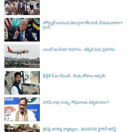
హోర్ముజ్ జలసంధి తెరుస్తారా లేక దాడి చేయమంటారా?
ట్రంప్
ఎయిర్ ఇండియా విమానం.. తప్పిన పెను ప్రమాదం
ఢిల్లీకి సీఎం రేవంత్.. రెండు రోజులు అక్కడే!
హరీష్‌ రావు గుళ్ళు, గోపురాలకు వెళ్ళకూడదా?
త్రిషపై అసభ్య వ్యాఖ్యలు.. ఉదయనిధి స్టాలిన్ అరెస్ట్..