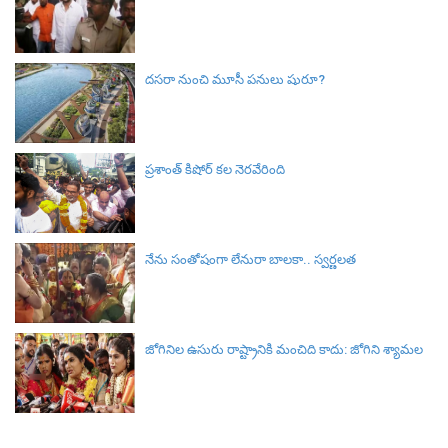
దసరా నుంచి మూసీ పనులు షురూ?
ప్రశాంత్ కిషోర్ కల నెరవేరింది
నేను సంతోషంగా లేనురా బాలకా.. స్వర్ణలత
జోగినిల ఉసురు రాష్ట్రానికి మంచిది కాదు: జోగిని శ్యామల