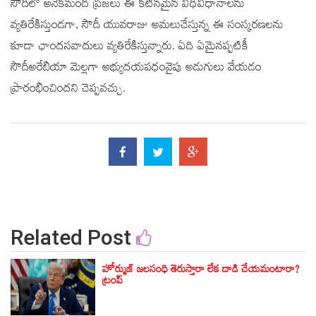
సౌదీలో అనేకమంది ప్రజలు ఈ కటినమైన విధివిధానాలను
వ్యతిరేకిస్తుండగా, సౌదీ యువరాజు అమలుచేస్తున్న ఈ సంస్కరణలను
కూడా ఛాందసవాదులు వ్యతిరేకిస్తున్నారు. ఏది ఏమైనప్పటికీ
సౌదీఅరేబియా మెల్లగా అభ్యుదయపధంవైపు అడుగులు వేయడం
ప్రారంభించిందని చెప్పవచ్చు.
Related Post
హోర్ముజ్ జలసంధి తెరుస్తారా లేక దాడి చేయమంటారా?
ట్రంప్