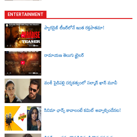
ENTERTAINMENT
ప్యారడైజ్ టీజర్‌లోనే ఇంత రక్తపాతమా!
రామాయణ తెలుగు ట్రైలర్‌
వంశీ పైడిపల్లి దర్శకత్వంలో సల్మాన్ ఖాన్ మూవీ
సినిమా ఛాన్స్ కావాలంటే కమిట్ అవ్వాల్సిందేనట!