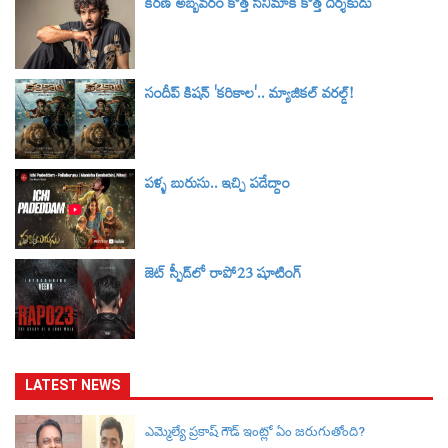
కిరణ్ అబ్బవరం కొత్త సినిమాకి కొత్త దర్శకుడు
సందీప్ కిషన్ 'కరికాల'.. మ్యాజికల్ వరల్డ్‌!
పళ్ళ బురుసు.. ఇచ్చి పడేద్దాం
జెట్ స్పీడ్‌లో రాపో23 షూటింగ్
LATEST NEWS
ఎమ్మెల్యే ప్రకాష్ గౌడ్ ఇంట్లో ఏం జరుగుతోంది?