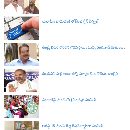
యూపీఐ బాదుడుకి లోక్‌సభ గ్రీన్ సిగ్నల్‌
తండ్రి చివరి కోరికని గౌరవిస్తామంటున్న రంగనాథ్ కుటుంబం
బీఆర్ఎస్‌ పార్టీ ఇంకా పోస్ట్ మార్టం చేసుకోలేదు: కాంగ్రెస్‌
పంద్రాగస్ట్ నుంచి కొత్త పించన్లు పంపిణీ
ఆగస్ట్ 15 నుంచి తెల్ల రేషన్ కార్డులు పంపిణీ