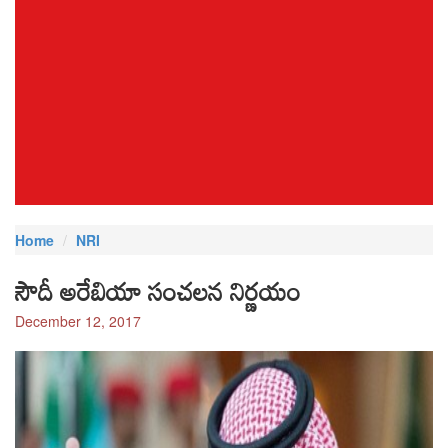
Home
NRI
సౌదీ అరేబియా సంచలన నిర్ణయం
December 12, 2017