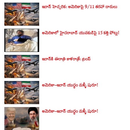
ఇరాన్ హెచ్చరిక: అమెరికాపై 9/11 తరహా దాడులు
అమెరికాలో హైదరాబాద్ యువకుడిపై 15 కత్తి పోట్లు!
ఇరాన్‌కి ఈరాత్రి కాళరాత్రే: ట్రంప్‌
అమెరికా-ఇరాన్‌ యుద్ధం మళ్ళీ షురూ!
అమెరికా-ఇరాన్‌ యుద్ధం మళ్ళీ షురూ!