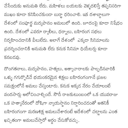
చేసేందుకు అనుమతి లేదు. మహిళలు బయటకు వెళ్ళదలిస్తే తప్పనిసరిగా
ముఖం కూడా కనిపించకుండా బుర్ఖా ధరించాలి. ఇక దశాబ్దాలుగా
దేశంలో సంపూర్ణ మద్యపానం అమలులో ఉంది. జూదంపై కూడా నిషేధం
ఉంది. దేశంలో ఎవరూ ర్యాలీలు, ధర్నాలు, బహిరంగ సభలు
నిర్వహించడానికి వీలులేదు. అలాగే దేశంలో ఎక్కడా సినిమాలను
ప్రదర్శించడానికి అనుమతి లేదు కనుక సినిమా ధియేటర్లు కూడా
కనబడవు.
దొంగతనాలు, మద్యపానం, హత్యలు, అత్యాచారాలకు పాల్పడినవారికి
ఒళ్ళు గగుర్పొడిచే భయంకరమైన శిక్షలు బహిరంగంగానే ప్రజల
సమక్షంలోనే అమలు చేస్తుంటారు. కనుక అక్కడ నేరం చేయాలంటే
వందసార్లు ఆలోచించాల్సిందే. సౌదీ రాజకుటుంబంలో ఒక యువరాజు
ఒక హత్యానేరంలో దోషిగా న్యాయస్థానం నిర్దారించడంతో అతనికీ
బహిరంగంగా మరణశిక్ష అమలుచేశారంటే ఆదేశంలో చట్టాలను ఎంత
ఖచ్చితంగా అమలుచేస్తారో అర్ధం చేసుకోవచ్చు.