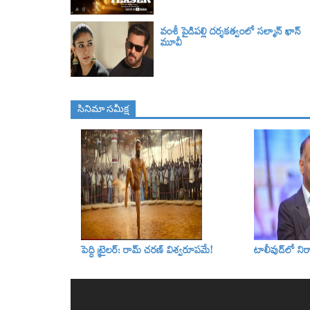
వంశీ పైడిపల్లి దర్శకత్వంలో సల్మాన్ ఖాన్
మూవీ
సినిమా స‌మీక్ష
పెద్ది ట్రైలర్‌: రామ్‌ చరణ్‌ విశ్వరూపమే!
టాలీవుడ్‌లో నిర