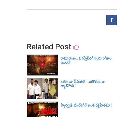
Related Post
రామాయణ.. ఓవర్సీస్‌లో రెండు రోజుల
ముందే
ఒకరు నా సీనియర్.. మరొకరు నా
బ్యాచ్‌మేట్!
ప్యారడైజ్ టీజర్‌లోనే ఇంత రక్తపాతమా!