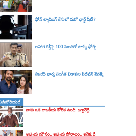
ఫోన్ ట్యాపింగ్‌ కేసులో మరో ఛార్జ్‌ షీట్‌?
ఆహార కల్తీపై 100 మందితో టాస్క్ ఫోర్స్
విజయ్ భార్య సంగీత విడాకుల పిటిషన్ వెనక్కి
ఎడిటోరియల్
నాకు ఒక రాజకీయ కోరిక ఉంది: జగ్గారెడ్డి
అప్పుడు మౌనం.. ఇప్పుడు పోరాటం.. ఇదెక్కడి