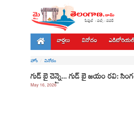
వార్తలు
వినోదం
ఎడిటోరియల
హోం
వినోదం
గుడ్ బై చెన్నై... గుడ్ బై జయం రవి: సింగ
May 16, 2026