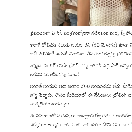
ప్రపంచంలో ఏ సినీ పరిశ్రమలోనైనా నటీనటుల మద్య స్నేహాలు, రిల
అలాగే కోలీవుడ్‌ నటుడు జయం రవి (రవి మోహన్) కూడా సింగర్
కానీ 2024లో ఆమెతో విడాకులు తీసుకుంటున్నట్లు ప్రకటిం
ఇప్పుడు సింగర్ కెనిషా బ్రేకప్ చెప్పి అతనికి పెద్ద షాక్ ఇచ
అతనిని వదిలేసిందన్న మాట!
అయితే ఇందుకు ఆమె జయం రవిని నిందించడం లేదు. మీడియాన
పోస్ట్ పెట్టారు. సోషల్ మీడియాలో ఈ వేధింపులు ట్రోలింగ
ముక్కలైపోయిందన్నారు.
ఈ సమాజంలో మనుషులు అబద్దాలని కట్టుకథలనే అందరూ నమ్
ఎక్కువగా ఉన్నారు. అటువంటి వారందరూ కలిసి సమాజంలో 