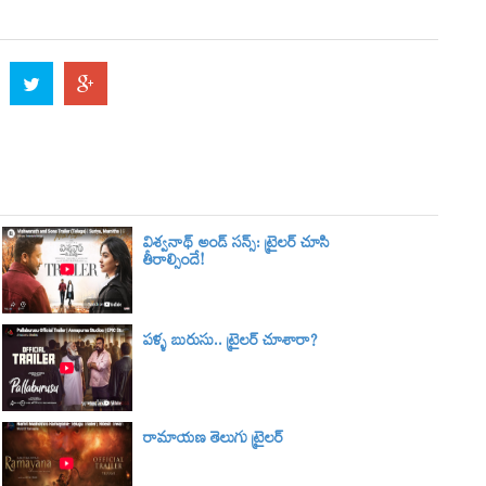
విశ్వనాథ్ అండ్ సన్స్: ట్రైలర్‌ చూసి
తీరాల్సిందే!
పళ్ళ బురుసు.. ట్రైలర్‌ చూశారా?
రామాయణ తెలుగు ట్రైలర్‌