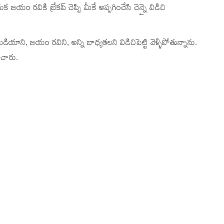
 రవికి బ్రేకప్ చెప్పి మీకే అప్పగించేసి చెన్నై విడిచి
డియాని, జయం రవిని, అన్ని బాధ్యతలని విడిచిపెట్టి వెళ్ళిపోతున్నాను.
టించారు.