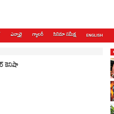
్
ఎన్నారై
గ్యాలరీ
సినిమా స‌మీక్ష
ENGLISH
ర్ కెనిషా