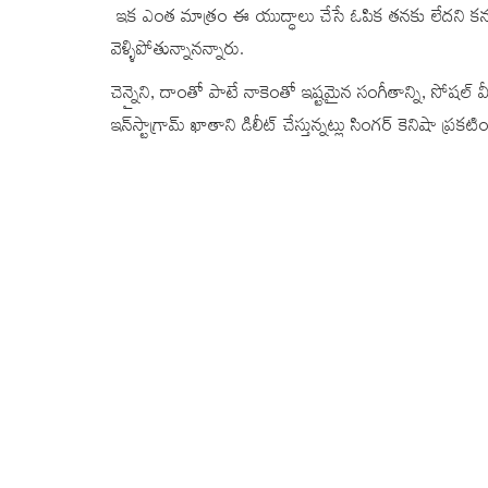
ఇక ఎంత మాత్రం ఈ యుద్ధాలు చేసే ఓపిక తనకు లేదని కనుక జయం
వెళ్ళిపోతున్నానన్నారు.
చెన్నైని, దాంతో పాటే నాకెంతో ఇష్టమైన సంగీతాన్ని, సోషల్ మీ
ఇన్‌స్టాగ్రామ్‌ ఖాతాని డిలీట్ చేస్తున్నట్లు సింగర్ కెనిషా ప్రక