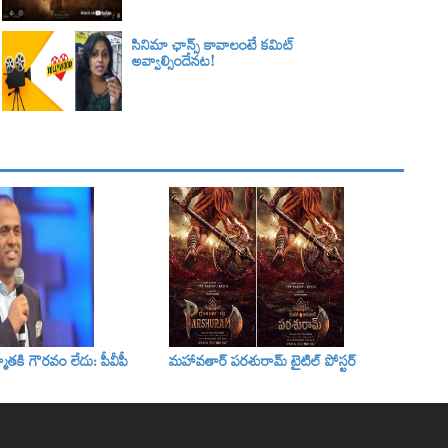
సినిమా ఛాన్స్ కావాలంటే కమిట్
అవ్వాల్సిందేనట!
్మాతకి గౌరవం లేదు: పీవీపీ
మహావతార్ పరశురామ్‌ టైటిల్‌ పోస్టర్