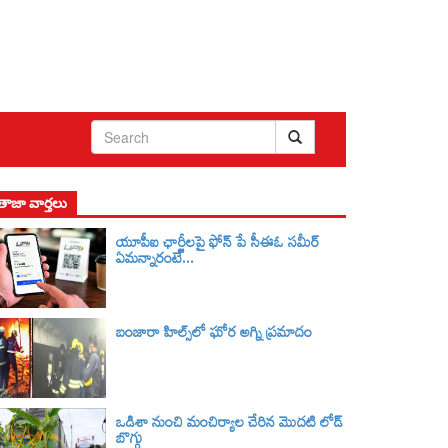
తాజా వార్తలు
యూపీఐ ఛార్జీలపై ఫోన్ పే సీఈఓ సమీర్
ఏమన్నారంటే...
బంజారా హిల్స్‌లో ఘోర అగ్ని ప్రమాదం
ఒడిశా నుంచి మంచిర్యాల చేరిన మొదటి లోడ్
బొగ్గు