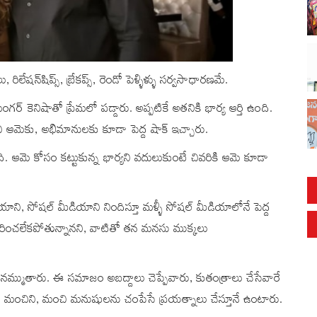
ేషన్‌షిప్స్, బ్రేకప్స్, రెండో పెళ్ళిళ్ళు సర్వసాధారణమే.
 కెనిషాతో ప్రేమలో పడ్డారు. అప్పటికే అతనికి భార్య ఆర్తి ఉంది.
చి ఆమెకు, అభిమానులకు కూడా పెద్ద షాక్ ఇచ్చారు.
్చింది. ఆమె కోసం కట్టుకున్న భార్యని వదులుకుంటే చివరికి ఆమె కూడా
ి, సోషల్ మీడియాని నిందిస్తూ మళ్ళీ సోషల్ మీడియాలోనే పెద్ద
్ భరించలేకపోతున్నానని, వాటితో తన మనసు ముక్కలు
ముతారు. ఈ సమాజం అబద్దాలు చెప్పేవారు, కుతంత్రాలు చేసేవారే
మంచిని, మంచి మనుషులను చంపేసే ప్రయత్నాలు చేస్తూనే ఉంటారు.