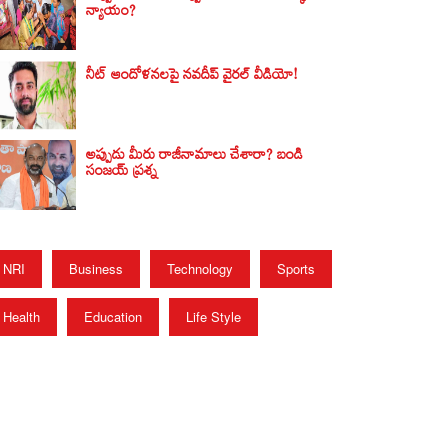
న్యాయం?
నీట్ ఆందోళనలపై నవదీప్ వైరల్ వీడియో!
అప్పుడు మీరు రాజీనామాలు చేశారా? బండి
సంజయ్‌ ప్రశ్న
NRI
Business
Technology
Sports
Health
Education
Life Style