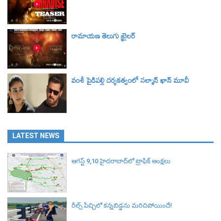
రామాయణ తెలుగు ట్రైలర్‌
వంశీ పైడిపల్లి దర్శకత్వంలో సల్మాన్ ఖాన్ మూవీ
LATEST NEWS
ఆగస్ట్ 9,10 హైదరాబాద్‌లో ట్రాఫిక్ ఆంక్షలు
రీల్స్ పిచ్చిలో కన్నబిడ్డను మరిచిపోయిందే!