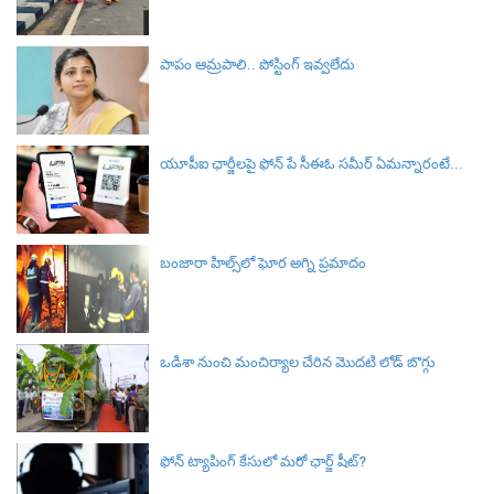
పాపం ఆమ్రపాలి.. పోస్టింగ్ ఇవ్వలేదు
యూపీఐ ఛార్జీలపై ఫోన్ పే సీఈఓ సమీర్ ఏమన్నారంటే...
బంజారా హిల్స్‌లో ఘోర అగ్ని ప్రమాదం
ఒడిశా నుంచి మంచిర్యాల చేరిన మొదటి లోడ్ బొగ్గు
ఫోన్ ట్యాపింగ్‌ కేసులో మరో ఛార్జ్‌ షీట్‌?