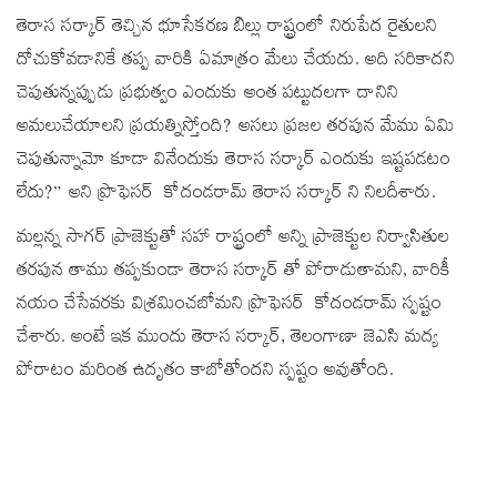
తెరాస సర్కార్ తెచ్చిన భూసేకరణ బిల్లు రాష్ట్రంలో నిరుపేద రైతులని
దోచుకోవడానికే తప్ప వారికి ఏమాత్రం మేలు చేయదు. అది సరికాదని
చెపుతున్నప్పుడు ప్రభుత్వం ఎందుకు అంత పట్టుదలగా దానిని
అమలుచేయాలని ప్రయత్నిస్తోంది? అసలు ప్రజల తరపున మేము ఏమి
చెపుతున్నామో కూడా వినేందుకు తెరాస సర్కార్ ఎందుకు ఇష్టపడటం
లేదు?” అని ప్రొఫెసర్ కోదండరామ్ తెరాస సర్కార్ ని నిలదీశారు.
మల్లన్న సాగర్ ప్రాజెక్టుతో సహా రాష్ట్రంలో అన్ని ప్రాజెక్టుల నిర్వాసితుల
తరపున తాము తప్పకుండా తెరాస సర్కార్ తో పోరాడుతామని, వారికీ
నయం చేసేవరకు విశ్రమించబోమని ప్రొఫెసర్ కోదండరామ్ స్పష్టం
చేశారు. అంటే ఇక ముందు తెరాస సర్కార్, తెలంగాణా జెఎసి మద్య
పోరాటం మరింత ఉదృతం కాబోతోందని స్పష్టం అవుతోంది.