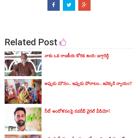
Related Post
నాకు ఒక రాజకీయ కోరిక ఉంది: జగ్గారెడ్డి
అప్పుడు మౌనం.. ఇప్పుడు పోరాటం.. ఇదెక్కడి న్యాయం?
నీట్ ఆందోళనలపై నవదీప్ వైరల్ వీడియో!