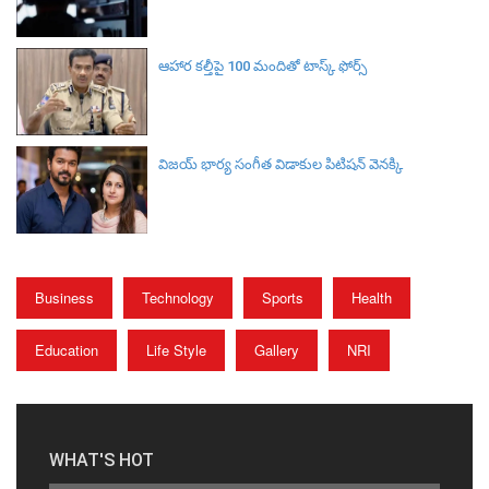
ఆహార కల్తీపై 100 మందితో టాస్క్ ఫోర్స్
విజయ్ భార్య సంగీత విడాకుల పిటిషన్ వెనక్కి
Business
Technology
Sports
Health
Education
Life Style
Gallery
NRI
WHAT'S HOT