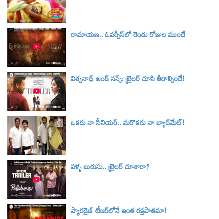
రామాయణ.. ఓవర్సీస్‌లో రెండు రోజుల ముందే
విశ్వనాథ్ అండ్ సన్స్: ట్రైలర్‌ చూసి తీరాల్సిందే!
ఒకరు నా సీనియర్.. మరొకరు నా బ్యాచ్‌మేట్!
పళ్ళ బురుసు.. ట్రైలర్‌ చూశారా?
ప్యారడైజ్ టీజర్‌లోనే ఇంత రక్తపాతమా!