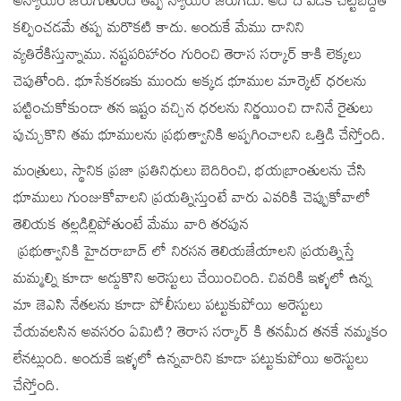
అన్యాయం జరుగుతుందే తప్ప న్యాయం జరుగదు. అది దోపిడీకి చట్టబద్దత
కల్పించడమే తప్ప మరొకటి కాదు. అందుకే మేము దానిని
వ్యతిరేకిస్తున్నాము. నష్టపరిహారం గురించి తెరాస సర్కార్ కాకి లెక్కలు
చెపుతోంది. భూసేకరణకు ముందు అక్కడ భూముల మార్కెట్ ధరలను
పట్టించుకోకుండా తన ఇష్టం వచ్చిన ధరలను నిర్ణయించి దానినే రైతులు
పుచ్చుకొని తమ భూములను ప్రభుత్వానికి అప్పగించాలని ఒత్తిడి చేస్తోంది.
మంత్రులు, స్థానిక ప్రజా ప్రతినిధులు బెదిరించి, భయబ్రాంతులను చేసి
భూములు గుంజుకోవాలని ప్రయత్నిస్తుంటే వారు ఎవరికి చెప్పుకోవాలో
తెలియక తల్లడిల్లిపోతుంటే మేము వారి తరపున
ప్రభుత్వానికి
హైదరాబాద్ లో
నిరసన తెలియజేయాలని ప్రయత్నిస్తే
మమ్మల్ని కూడా అడ్డుకొని అరెస్టులు చేయించింది. చివరికి ఇళ్ళలో ఉన్న
మా జెఎసి నేతలను కూడా పోలీసులు పట్టుకుపోయి అరెస్టులు
చేయవలసిన అవసరం ఏమిటి? తెరాస సర్కార్ కి తనమీద తనకే నమ్మకం
లేనట్లుంది. అందుకే ఇళ్ళలో ఉన్నవారిని కూడా పట్టుకుపోయి అరెస్టులు
చేస్తోంది.