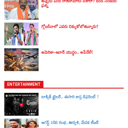
అప్పుడు మీరు రాజీనామాలు చేశారా? బండి సంజయ్‌
ప్రశ్న
గ్లోబరీనాలో ఎవరు చిక్కుకోబోతున్నారు?
అమెరికా-ఇరాన్ యుద్ధం.. ఆపేదేలే!
ENTERTAINMENT
టాక్సిక్‌ ట్రైలర్‌.. ఈసారి కాస్త డిఫరెంట్ !
ఆగస్ట్ 10న రంభ, ఊర్వశి, మేనక టీజర్‌