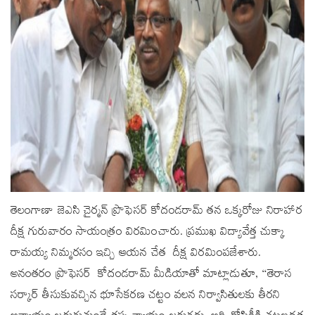
తెలంగాణా జెఎసి చైర్మన్ ప్రొఫెసర్ కోదండరామ్ తన ఒక్కరోజు నిరాహార
దీక్ష గురువారం సాయంత్రం విరమించారు. ప్రముఖ విద్యావేత్త చుక్కా
రామయ్య నిమ్మరసం ఇచ్చి ఆయన చేత దీక్ష విరమింపజేశారు.
అనంతరం ప్రొఫెసర్ కోదండరామ్ మీడియాతో మాట్లాడుతూ, “తెరాస
సర్కార్ తీసుకువచ్చిన భూసేకరణ చట్టం వలన నిర్వాసితులకు తీరని