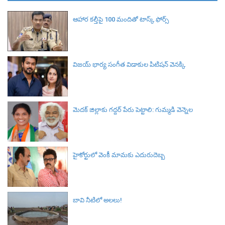
ఆహార కల్తీపై 100 మందితో టాస్క్ ఫోర్స్
విజయ్ భార్య సంగీత విడాకుల పిటిషన్ వెనక్కి
మెదక్ జిల్లాకు గద్దర్ పేరు పెట్టాలి: గుమ్మడి వెన్నెల
హైకోర్టులో వెంకీ మామకు ఎదురుదెబ్బ
బావి నీటిలో అలలు!