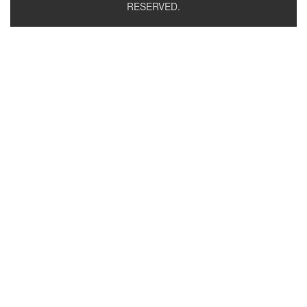
RESERVED.