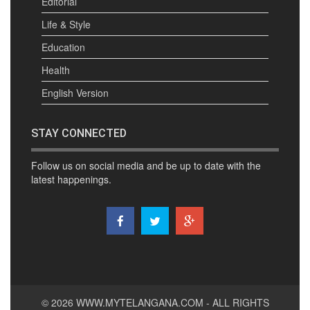
Editorial
Life & Style
Education
Health
English Version
STAY CONNECTED
Follow us on social media and be up to date with the
latest happenings.
© 2026
WWW.MYTELANGANA.COM
- ALL RIGHTS