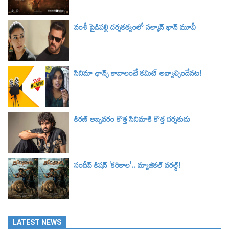
వంశీ పైడిపల్లి దర్శకత్వంలో సల్మాన్ ఖాన్ మూవీ
సినిమా ఛాన్స్ కావాలంటే కమిట్ అవ్వాల్సిందేనట!
కిరణ్ అబ్బవరం కొత్త సినిమాకి కొత్త దర్శకుడు
సందీప్ కిషన్ 'కరికాల'.. మ్యాజికల్ వరల్డ్‌!
LATEST NEWS