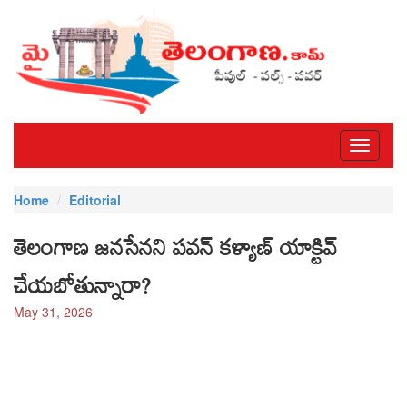
Toggle
navigati
Home
Editorial
తెలంగాణ జనసేనని పవన్ కళ్యాణ్‌ యాక్టివ్
చేయబోతున్నారా?
May 31, 2026