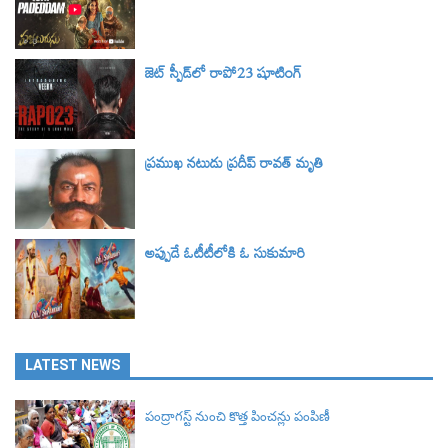
జెట్ స్పీడ్‌లో రాపో23 షూటింగ్
ప్రముఖ నటుడు ప్రదీప్ రావత్ మృతి
అప్పుడే ఓటీటీలోకి ఓ సుకుమారి
LATEST NEWS
పంద్రాగస్ట్ నుంచి కొత్త పించన్లు పంపిణీ