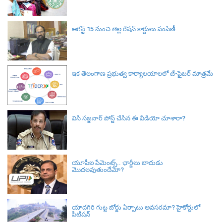
ఆగస్ట్ 15 నుంచి తెల్ల రేషన్ కార్డులు పంపిణీ
ఇక తెలంగాణ ప్రభుత్వ కార్యాలయాలలో టీ-ఫైబర్ మాత్రమే
విసి సజ్జనార్‌ పోస్ట్ చేసిన ఈ వీడియో చూశారా?
యూపీఐ పేమెంట్స్.. ఛార్జీలు బాదుడు
మొదలవుతుందేమో?
యాదగిరి గుట్ట బోర్డు ఏర్పాటు అవసరమా? హైకోర్టులో
పిటిషన్‌