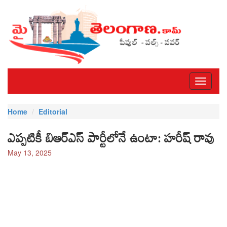
Toggle
navigati
Home
Editorial
ఎప్పటికీ బిఆర్ఎస్ పార్టీలోనే ఉంటా: హరీష్ రావు
May 13, 2025