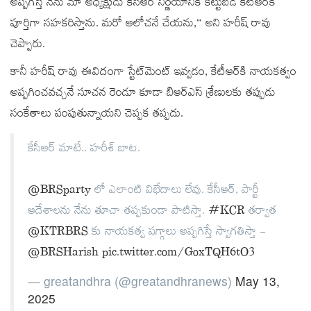
అప్పగిస్తే నేను మా అధ్యక్షుడు కేసీఆర్‌ నిర్ణయానికి కట్టుబడి కేటీఆర్‌కి
పూర్తిగా సహకరిస్తాను. మరో ఆలోచనే చేయను,” అని హరీష్ రావు
చెప్పారు.
కానీ హరీష్ రావు ఈవిదంగా స్టేట్‌మెంట్‌ ఇవ్వడం, కేటీఆర్‌కి నాయకత్వం
అప్పగించవచ్చనే సూచన రెండూ కూడా బిఆర్ఎస్ శ్రేణులకు తప్పుడు
సంకేతాలు పంపుతున్నాయని చెప్పక తప్పదు.
కేసీఆర్ మాటే.. హరీశ్ బాట.
@BRSparty
లో ఎలాంటి విభేదాలు లేవు. కేసీఆర్, పార్టీ
ఆదేశాలను నేను తూచా తప్పకుండా పాటిస్తా.
#KCR
తర్వాత
@KTRBRS
కు నాయకత్వ పగ్గాలు అప్పగిస్తే స్వాగతిస్తా -
@BRSHarish
pic.twitter.com/GoxTQH6tO3
— greatandhra (@greatandhranews)
May 13,
2025