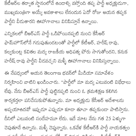
కేటీఆర్‌ల తర్వాత స్థానంలోనే ఉండాల్సి వస్తోంది తప్ప పార్టీ అధ్యక్షుడుగా,
ముఖ్యమంత్రిగా అయ్యే అవకాశాలు లేనందున ఏదో రోజు ఆయన తప్పక
పార్టీని వీడుతారని ఊహాగానాలు వినిపిస్తూనే ఉన్నాయి.
ఎన్నికలలో బిఆర్ఎస్ పార్టీ ఒడిపోయినప్పటి నుంచి కేసీఆర్‌
ఫామ్‌హౌస్‌లోనే గడుపుతుండటంతో పార్టీలో కేటీఆర్‌, హరీష్ రావు,
కల్వకుంట్ల కవితల మద్య రాజకీయ ఆధిపత్య పోరు సాగుతోందని, కనుక
హరీష్ రావు పార్టీని వీడవచ్చని మళ్ళీ ఊహాగానాలు వినిపిస్తున్నాయి.
ఈ నేపధ్యంలో ఆయన తెలంగాణ భవన్‌లో మీడియా సమావేశం
నిర్వహించి వాటిని ఖండించారు. “పార్టీలో మా మద్య ఎటువంటి విభేధాలు
లేవు. నేను బిఆర్ఎస్ పార్టీ పుట్టినప్పటి నుంచి ఓ క్రమశిక్షణ కలిగిన
కార్యకర్తలా పనిచేసుకుపోతున్నాను. మా అధ్యక్షుడు కేసీఆర్‌ ఆదేశాలను
అప్పయాఉదవో ఇప్పుడూ ఎప్పుడూ కూడా తూచా తప్పకుండా పాటిస్తాను.
దీనిలో ఎటువంటి సందేహమూ లేదు. ఇదే మాట నేను గత 25 ఏళ్ళుగా
చెపుతూనే ఉన్నాను. మళ్ళీ చెప్తున్నాను. ఒకవేళ కేటీఆర్‌కి పార్టీ నాయకత్వం