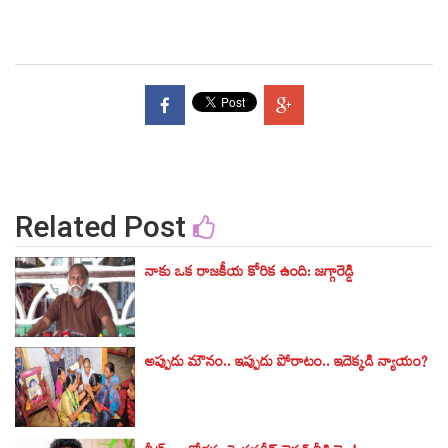
Related Post
నాకు ఒక రాజకీయ కోరిక ఉంది: జగ్గారెడ్డి
అప్పుడు మౌనం.. ఇప్పుడు పోరాటం.. ఇదెక్కడి న్యాయం?