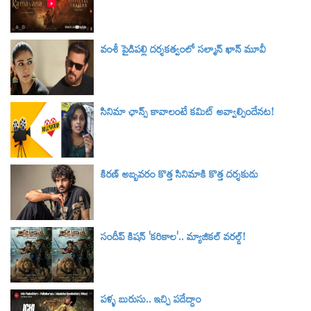
వంశీ పైడిపల్లి దర్శకత్వంలో సల్మాన్ ఖాన్ మూవీ
సినిమా ఛాన్స్ కావాలంటే కమిట్ అవ్వాల్సిందేనట!
కిరణ్ అబ్బవరం కొత్త సినిమాకి కొత్త దర్శకుడు
సందీప్ కిషన్ 'కరికాల'.. మ్యాజికల్ వరల్డ్‌!
పళ్ళ బురుసు.. ఇచ్చి పడేద్దాం