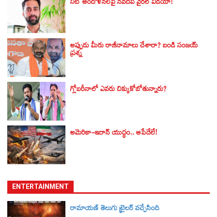
నీట్ ఆందోళనలపై నవదీప్ వైరల్ వీడియో!
అప్పుడు మీరు రాజీనామాలు చేశారా? బండి సంజయ్‌
ప్రశ్న
గ్లోబరీనాలో ఎవరు చిక్కుకోబోతున్నారు?
అమెరికా-ఇరాన్ యుద్ధం.. ఆపేదేలే!
ENTERTAINMENT
రామాయణ్ తెలుగు ట్రైలర్‌ వచ్చేసింది