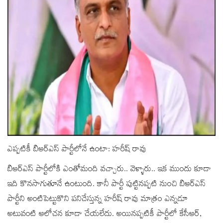
ఎప్పటికీ బిఆర్ఎస్ పార్టీలోనే ఉంటా: హరీష్ రావు
బిఆర్ఎస్ పార్టీలోకి ఎంతోమంది వచ్చారు.. వెళ్ళారు.. ఇక ముందు కూడా
ఇది కొనసాగుతూనే ఉంటుంది. కానీ పార్టీ పుట్టినప్పటి నుంచి బిఆర్ఎస్
పార్టీని అంటిపెట్టుకొని పనిచేస్తున్న హరీష్ రావు మాత్రం ఎన్నడూ
అటువంటి ఆలోచన కూడా చేయలేదు. అయినప్పటికీ పార్టీలో కేసీఆర్‌,