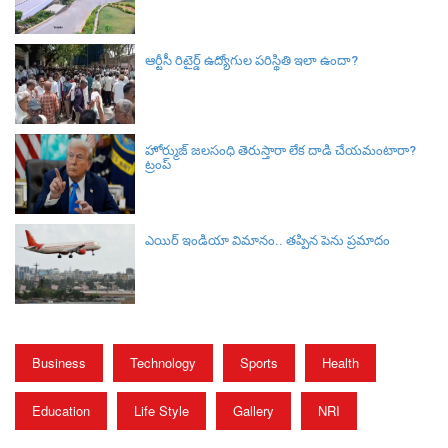
ఆర్టీసీ రిటైర్డ్ ఉద్యోగుల పరిస్థితి ఇలా ఉందా?
హోర్ముజ్ జలసంధి తెరుస్తారా లేక దాడి చేయమంటారా?
ట్రంప్
ఎయిర్ ఇండియా విమానం.. తప్పిన పెను ప్రమాదం
Business
Technology
Sports
Health
Education
Life Style
Gallery
NRI