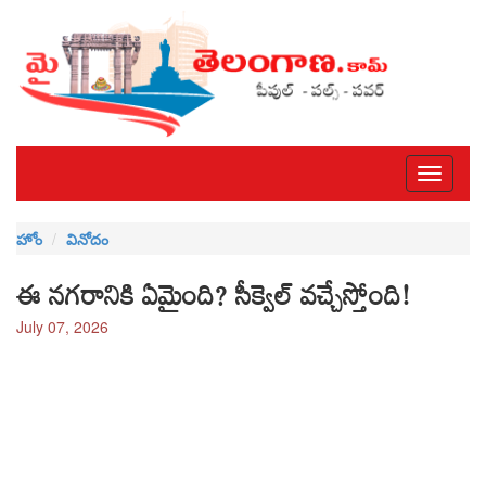
Toggle
navigati
హోం
వినోదం
ఈ నగరానికి ఏమైంది? సీక్వెల్ వచ్చేస్తోంది!
July 07, 2026