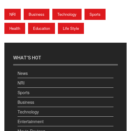
NRI
Business
Technology
Sports
Health
Education
Life Style
WHAT'S HOT
News
NRI
Sports
Business
Technology
Entertainment