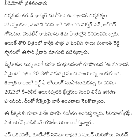
వీడియోతో ప్రకటించారు.
దర్శకుడు తరుణ్‌ భాస్కర్‌ మరోసారి ఈ చిత్రానికి దర్శకత్వం
వహిస్తుండగా, మొదటి సినిమాలో నటించిన విశ్వక్‌ సేన్‌, అభినవ్‌
గోమటం, వెంకటేశ్‌ కాకుమాను తమ పాత్రల్లోనే కనిపించనున్నారు.
అయితే తొలి చిత్రంలో కార్తీక్‌ పాత్ర పోషించిన సాయి సుశాంత్‌ రెడ్డి
స్థానంలో ఈసారి శ్రీనాథ్‌ మాగంటి నటిస్తున్నారు.
స్నేహితుల మధ్య జరిగే సరదా సంఘటనలతో రూపొందిన 'ఈ నగరానికి
ఏమైంది' చిత్రం 2018లో విడుదలై మంచి విజయాన్ని అందుకుంది.
తర్వాత కాలంలో కల్ట్‌ ఫాలోయింగ్‌ సంపాదించుకున్న ఈ సినిమా
2023లో రీ-రిలీజ్‌ అయినప్పటికీ ప్రేక్షకుల నుంచి విశేష ఆదరణ
పొందింది. దీంతో సీక్వెల్‌పై భారీ అంచనాలు నెలకొన్నాయి.
ఈ సీక్వెల్‌కు కూడా వివేక్‌ సాగర్‌ సంగీతం అందిస్తున్నారు. సినిమాటోగ్రఫీ:
ఏజే ఆరోన్‌; ఎడిటింగ్‌: రవితేజ గిరిజాల చేస్తున్నారు.
ఎస్‌ ఒరిజినల్స్‌, రూట్‌నోడ్‌ సినిమా బ్యానర్లపై సృజన్‌ యరబోలు, సందీప్‌