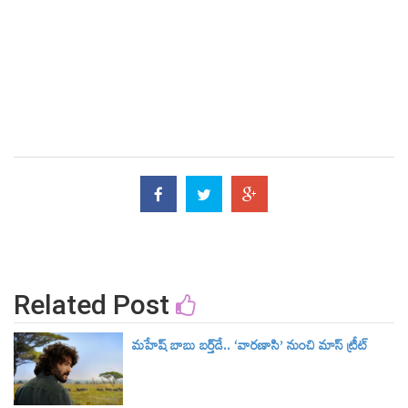
Related Post
మహేష్ బాబు బర్త్‌డే.. ‘వారణాసి’ నుంచి మాస్ ట్రీట్