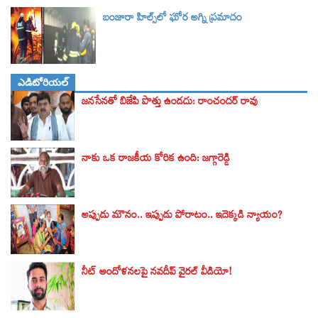
బంజారా హిల్స్‌లో ఘోర అగ్ని ప్రమాదం
ఎడిటోరియల్
జనసేనతో బిజేపి పొత్తు ఉండదు: రాంచందర్ రావు
నాకు ఒక రాజకీయ కోరిక ఉంది: జగ్గారెడ్డి
అప్పుడు మౌనం.. ఇప్పుడు పోరాటం.. ఇదెక్కడి న్యాయం?
నీట్ ఆందోళనలపై నవదీప్ వైరల్ వీడియో!