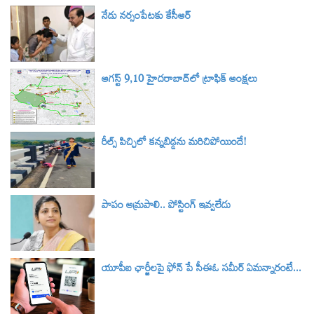
నేడు నర్సంపేటకు కేసీఆర్‌
ఆగస్ట్ 9,10 హైదరాబాద్‌లో ట్రాఫిక్ ఆంక్షలు
రీల్స్ పిచ్చిలో కన్నబిడ్డను మరిచిపోయిందే!
పాపం ఆమ్రపాలి.. పోస్టింగ్ ఇవ్వలేదు
యూపీఐ ఛార్జీలపై ఫోన్ పే సీఈఓ సమీర్ ఏమన్నారంటే...