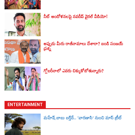
నీట్ ఆందోళనలపై నవదీప్ వైరల్ వీడియో!
అప్పుడు మీరు రాజీనామాలు చేశారా? బండి సంజయ్‌
ప్రశ్న
గ్లోబరీనాలో ఎవరు చిక్కుకోబోతున్నారు?
ENTERTAINMENT
మహేష్ బాబు బర్త్‌డే.. ‘వారణాసి’ నుంచి మాస్ ట్రీట్