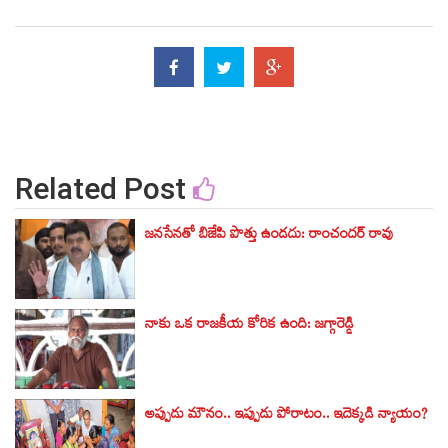
Related Post
జనసేనతో బిజేపి పొత్తు ఉండదు: రాంచందర్ రావు
నాకు ఒక రాజకీయ కోరిక ఉంది: జగ్గారెడ్డి
అప్పుడు మౌనం.. ఇప్పుడు పోరాటం.. ఇదెక్కడి న్యాయం?