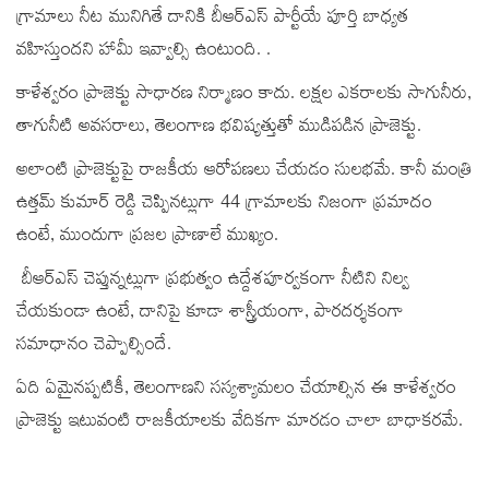
గ్రామాలు నీట మునిగితే దానికి బీఆర్ఎస్‌ పార్టీయే పూర్తి బాధ్యత
వహిస్తుందని హామీ ఇవ్వాల్సి ఉంటుంది. .
కాళేశ్వరం ప్రాజెక్టు సాధారణ నిర్మాణం కాదు. లక్షల ఎకరాలకు సాగునీరు,
తాగునీటి అవసరాలు, తెలంగాణ భవిష్యత్తుతో ముడిపడిన ప్రాజెక్టు.
అలాంటి ప్రాజెక్టుపై రాజకీయ ఆరోపణలు చేయడం సులభమే. కానీ మంత్రి
ఉత్తమ్ కుమార్ రెడ్డి చెప్పినట్లుగా 44 గ్రామాలకు నిజంగా ప్రమాదం
ఉంటే, ముందుగా ప్రజల ప్రాణాలే ముఖ్యం.
బీఆర్ఎస్ చెప్తున్నట్లుగా ప్రభుత్వం ఉద్దేశపూర్వకంగా నీటిని నిల్వ
చేయకుండా ఉంటే, దానిపై కూడా శాస్త్రీయంగా, పారదర్శకంగా
సమాధానం చెప్పాల్సిందే.
ఏది ఏమైనప్పటికీ, తెలంగాణని సస్యశ్యామలం చేయాల్సిన ఈ కాళేశ్వరం
ప్రాజెక్టు ఇటువంటి రాజకీయాలకు వేదికగా మారడం చాలా బాధాకరమే.