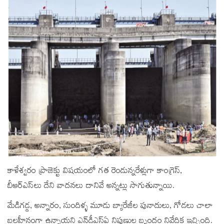
కాళేశ్వరం ప్రాజెక్టు విషయంలో గత రెండున్నరేళ్లుగా కాంగ్రెస్‌,
బీఆర్ఎస్‌లు దేని వాదనలు దానివే అన్నట్లు సాగుతున్నాయి.
మేడిగడ్డ, అన్నారం, సుందిళ్ళ మూడు బ్యారేజీల పునాదులు, గోడలు చాలా
బలహీనంగా ఉన్నాయని ఎన్‌డీఎస్ఏ నిపుణుల బృందం నివేదిక ఇచ్చింది.