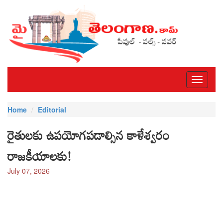
Toggle
navigati
Home
Editorial
రైతులకు ఉపయోగపడాల్సిన కాళేశ్వరం
రాజకీయాలకు!
July 07, 2026