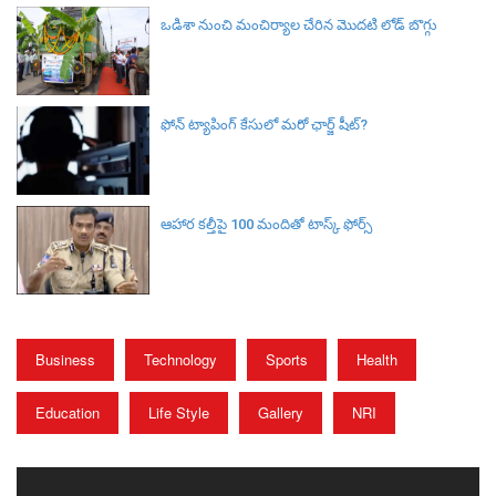
ఒడిశా నుంచి మంచిర్యాల చేరిన మొదటి లోడ్ బొగ్గు
ఫోన్ ట్యాపింగ్‌ కేసులో మరో ఛార్జ్‌ షీట్‌?
ఆహార కల్తీపై 100 మందితో టాస్క్ ఫోర్స్
Business
Technology
Sports
Health
Education
Life Style
Gallery
NRI