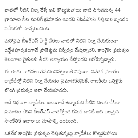
వాటిలో నీటిని నిల్వ చేస్తే అవి కొట్టుకుపోయి వాటి దిగువనున్న 44
గ్రామాలు నీట మునిగే ప్రమాదం ఉందని ఎన్‌డీఎస్ఏ నిపుణుల బృందం
నివేదికలో హెచ్చరించింది.
మరోవైపు బీఆర్ఎస్‌ పార్టీ నేతలు వాటిలో నీటిని నిల్వ చేయకుండా
ఉద్దేశపూర్వకంగానే ప్రాజెక్టును నిర్వీర్యం చేస్తున్నారని, కాంగ్రెస్‌ ప్రభుత్వం
తెలంగాణ రైతులకు తీరని అన్యాయం చేస్తోందని ఆరోపిస్తున్నారు.
ఈ రెండు వాదనలు గమనించినట్లయితే నిపుణుల నివేదిక ప్రకారం
బ్యారేజీల్లో నీటిని నిల్వ చేయడం ప్రమాదకరమైతే, రాజకీయ ఒత్తిళ్లకు
లొంగి ప్రభుత్వం అలా చేయకూడదు.
అదే విధంగా బ్యారేజీలు బలంగానే ఉన్నాయని నీటిని నిలువ చేసినా
ప్రమాదం లేదని బీఆర్ఎస్ వాదిస్తోంది కనుక దానికి అది బలమైన
సాంకేతిక ఆధారాలు చూపాల్సి ఉంటుంది.
ఒకవేళ కాంగ్రెస్‌ ప్రభుత్వం చెపుతున్నట్లు బ్యారేజీలు కొట్టుకుపోయి