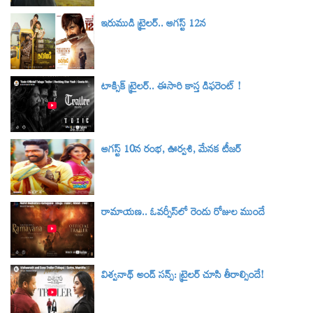
ఇరుముడి ట్రైలర్‌.. ఆగస్ట్ 12న
టాక్సిక్‌ ట్రైలర్‌.. ఈసారి కాస్త డిఫరెంట్ !
ఆగస్ట్ 10న రంభ, ఊర్వశి, మేనక టీజర్‌
రామాయణ.. ఓవర్సీస్‌లో రెండు రోజుల ముందే
విశ్వనాథ్ అండ్ సన్స్: ట్రైలర్‌ చూసి తీరాల్సిందే!