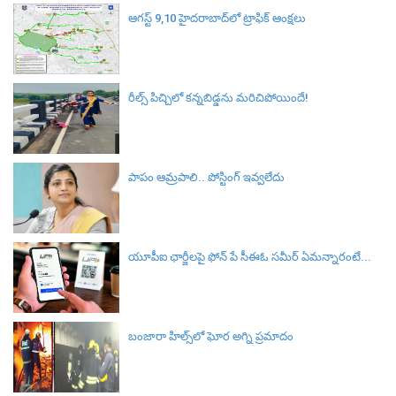
ఆగస్ట్ 9,10 హైదరాబాద్‌లో ట్రాఫిక్ ఆంక్షలు
రీల్స్ పిచ్చిలో కన్నబిడ్డను మరిచిపోయిందే!
పాపం ఆమ్రపాలి.. పోస్టింగ్ ఇవ్వలేదు
యూపీఐ ఛార్జీలపై ఫోన్ పే సీఈఓ సమీర్ ఏమన్నారంటే...
బంజారా హిల్స్‌లో ఘోర అగ్ని ప్రమాదం