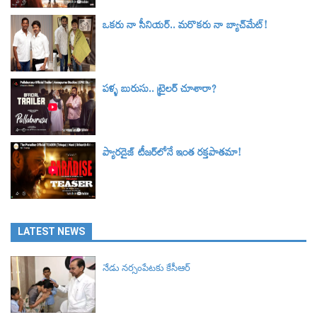
ఒకరు నా సీనియర్.. మరొకరు నా బ్యాచ్‌మేట్!
పళ్ళ బురుసు.. ట్రైలర్‌ చూశారా?
ప్యారడైజ్ టీజర్‌లోనే ఇంత రక్తపాతమా!
LATEST NEWS
నేడు నర్సంపేటకు కేసీఆర్‌