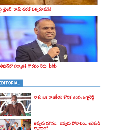
ద్ది ట్రైలర్‌: రామ్‌ చరణ్‌ విశ్వరూపమే!
లీవుడ్‌లో నిర్మాతకి గౌరవం లేదు: పీవీపీ
EDITORIAL
నాకు ఒక రాజకీయ కోరిక ఉంది: జగ్గారెడ్డి
అప్పుడు మౌనం.. ఇప్పుడు పోరాటం.. ఇదెక్కడి
న్యాయం?