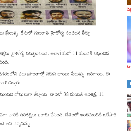
పె
 ప్రేలుళ్ళ కేసులో గుజరాత్‌ హైకోర్టు సంచలన తీర్పు
శిక్షను హైకోర్టు సమర్థించింది. అలాగే మరో 11 మందికి విధించిన
ింది.
టా
రంలోని పలు ప్రాంతాల్లో వరుస బాంబు ప్రేలుళ్ళు జరిగాయి. ఈ
గాయపడ్డారు.
 మందిని దోషులుగా తేల్చింది. వారిలో 38 మందికి ఉరిశిక్ష, 11
రయించగా వారికి ఉరిశిక్షలు ఖరారు చేసింది. దేశంలో ఇంతమందికి ఒకేసారి
ే అని చెప్పవచ్చు.