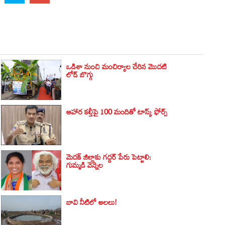
ఒడిశా నుంచి మంచిర్యాల చేరిన మొదటి
లోడ్ బొగ్గు
ఆహార కల్తీపై 100 మందితో టాస్క్ ఫోర్స్
మెదక్ జిల్లాకు గద్దర్ పేరు పెట్టాలి:
గుమ్మడి వెన్నెల
బావి నీటిలో అలలు!