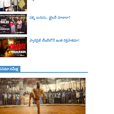
పళ్ళ బురుసు.. ట్రైలర్‌ చూశారా?
ప్యారడైజ్ టీజర్‌లోనే ఇంత రక్తపాతమా!
సినిమా స‌మీక్ష