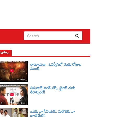
వినోదం
రామాయణ.. ఓవర్సీస్‌లో రెండు రోజుల
ముందే
విశ్వనాథ్ అండ్ సన్స్: ట్రైలర్‌ చూసి
తీరాల్సిందే!
ఒకరు నా సీనియర్.. మరొకరు నా
బ్యాచ్‌మేట్!