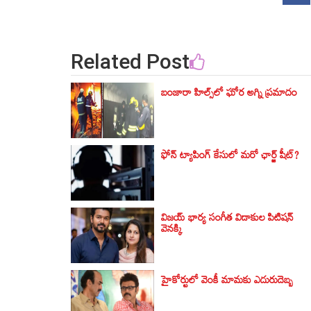
Related Post
బంజారా హిల్స్‌లో ఘోర అగ్ని ప్రమాదం
ఫోన్ ట్యాపింగ్‌ కేసులో మరో ఛార్జ్‌ షీట్‌?
విజయ్ భార్య సంగీత విడాకుల పిటిషన్
వెనక్కి
హైకోర్టులో వెంకీ మామకు ఎదురుదెబ్బ