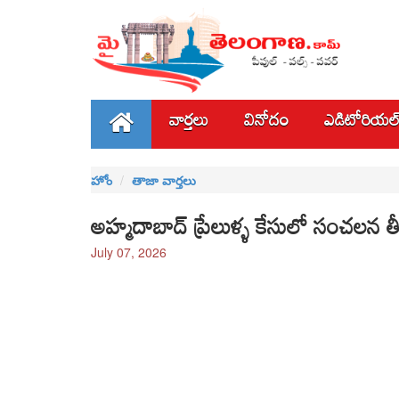
వార్తలు
వినోదం
ఎడిటోరియల
హోం
తాజా వార్తలు
అహ్మదాబాద్‌ ప్రేలుళ్ళ కేసులో సంచలన తీర
July 07, 2026