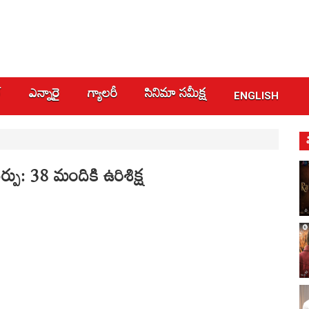
్
ఎన్నారై
గ్యాలరీ
సినిమా స‌మీక్ష
ENGLISH
్పు: 38 మందికి ఉరిశిక్ష