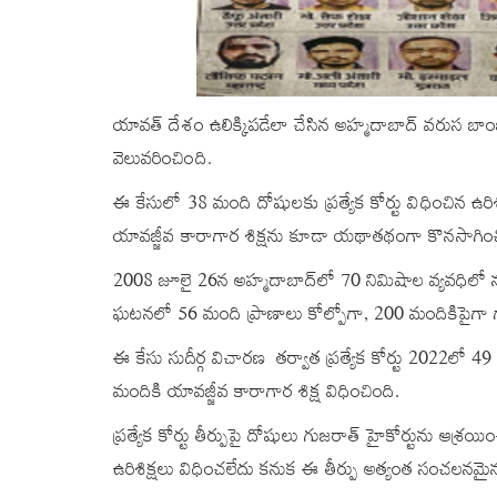
యావత్ దేశం ఉలిక్కిపడేలా చేసిన అహ్మదాబాద్‌ వరుస బాంబు
వెలువరించింది.
ఈ కేసులో 38 మంది దోషులకు ప్రత్యేక కోర్టు విధించిన ఉరి
యావజ్జీవ కారాగార శిక్షను కూడా యథాతథంగా కొనసాగించ
2008 జూలై 26న అహ్మదాబాద్‌లో 70 నిమిషాల వ్యవధిలో నగ
ఘటనలో 56 మంది ప్రాణాలు కోల్పోగా, 200 మందికిపైగా 
ఈ కేసు సుదీర్గ విచారణ తర్వాత ప్రత్యేక కోర్టు 2022లో 49
మందికి యావజ్జీవ కారాగార శిక్ష విధించింది.
ప్రత్యేక కోర్టు తీర్పుపై దోషులు గుజరాత్‌ హైకోర్టును ఆశ్
ఉరిశిక్షలు విధించలేదు కనుక ఈ తీర్పు అత్యంత సంచలనమైనద