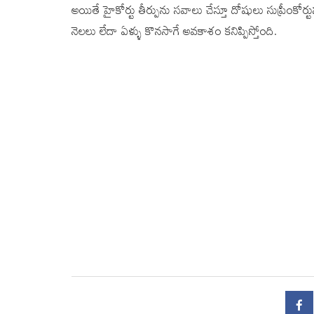
అయితే హైకోర్టు తీర్పును సవాలు చేస్తూ దోషులు సుప్రీంక
నెలలు లేదా ఏళ్ళు కొనసాగే అవకాశం కనిప్పిస్తోంది.