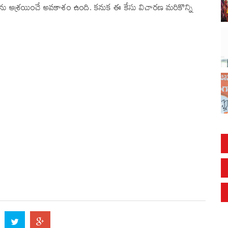
ోర్టును ఆశ్రయించే అవకాశం ఉంది. కనుక ఈ కేసు విచారణ మరికొన్ని