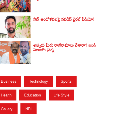
నీట్ ఆందోళనలపై నవదీప్ వైరల్ వీడియో!
అప్పుడు మీరు రాజీనామాలు చేశారా? బండి
సంజయ్‌ ప్రశ్న
Business
Technology
Sports
Health
Education
Life Style
Gallery
NRI