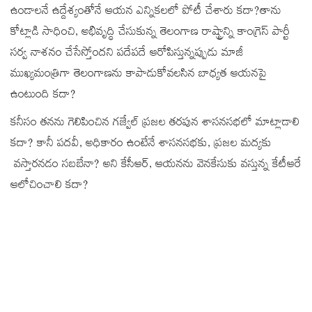
ఉండాలనే ఉద్దేశ్యంతోనే ఆయన ఎన్నికలలో పోటీ చేశారు కదా?తాను
కోట్లాడి సాధించి, అభివృద్ధి చేసుకున్న తెలంగాణ రాష్ట్రాన్ని కాంగ్రెస్ పార్టీ
సర్వ నాశనం చేసేస్తోందని పదేపదే ఆరోపిస్తున్నప్పుడు మాజీ
ముఖ్యమంత్రిగా తెలంగాణను కాపాడుకోవలసిన బాధ్యత ఆయనపై
ఉంటుంది కదా?
కనీసం తనను గెలిపించిన గజ్వేల్ ప్రజల తరపున శాసనసభలో మాట్లాడాలి
కదా? కానీ పదవీ, అధికారం ఉంటేనే శాసనసభకు, ప్రజల మద్యకు
వస్తారనడం సబబేనా? అని కేసీఆర్‌, ఆయనను వెనకేసుకు వస్తున్న కేటీఆరే
ఆలోచించాలి కదా?