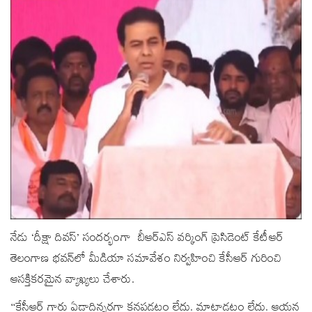
నేడు ‘దీక్షా దివస్’ సందర్భంగా బీఆర్ఎస్‌ వర్కింగ్ ప్రెసిడెంట్‌ కేటీఆర్‌
తెలంగాణ భవన్‌లో మీడియా సమావేశం నిర్వహించి కేసీఆర్‌ గురించి
ఆసక్తికరమైన వ్యాఖ్యలు చేశారు.
“కేసీఆర్‌ గారు ఏడాదిన్నరగా కనపడటం లేదు. మాట్లాడటం లేదు. ఆయన