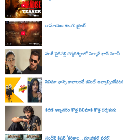
రామాయణ తెలుగు ట్రైలర్‌
వంశీ పైడిపల్లి దర్శకత్వంలో సల్మాన్ ఖాన్ మూవీ
సినిమా ఛాన్స్ కావాలంటే కమిట్ అవ్వాల్సిందేనట!
కిరణ్ అబ్బవరం కొత్త సినిమాకి కొత్త దర్శకుడు
సందీప్ కిషన్ 'కరికాల'.. మ్యాజికల్ వరల్డ్‌!