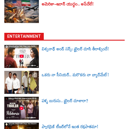
అమెరికా-ఇరాన్ యుద్ధం.. ఆపేదేలే!
ENTERTAINMENT
విశ్వనాథ్ అండ్ సన్స్: ట్రైలర్‌ చూసి తీరాల్సిందే!
ఒకరు నా సీనియర్.. మరొకరు నా బ్యాచ్‌మేట్!
పళ్ళ బురుసు.. ట్రైలర్‌ చూశారా?
ప్యారడైజ్ టీజర్‌లోనే ఇంత రక్తపాతమా!