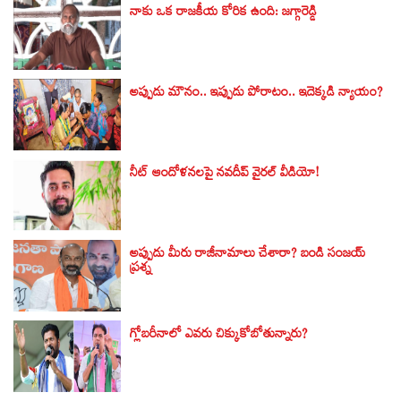
నాకు ఒక రాజకీయ కోరిక ఉంది: జగ్గారెడ్డి
అప్పుడు మౌనం.. ఇప్పుడు పోరాటం.. ఇదెక్కడి న్యాయం?
నీట్ ఆందోళనలపై నవదీప్ వైరల్ వీడియో!
అప్పుడు మీరు రాజీనామాలు చేశారా? బండి సంజయ్‌
ప్రశ్న
గ్లోబరీనాలో ఎవరు చిక్కుకోబోతున్నారు?