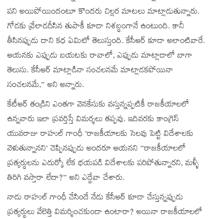
పని అయిపోయిందంటూ కొందరు చిల్లర మాటలు మాట్లాడుతున్నారు.
గోడకు వ్రేలాడదీసిన తుపాకీ కూడా నిశబ్ధంగానే ఉంటుంది. కానీ
తీసినప్పుడు దాని కధ ఏమిటో తెలుస్తుంది. కేసీఆర్‌ కూడా అలాంటివారే.
ఆయనకు ఎప్పుడు బయటకు రావాలో, ఎప్పుడు మాట్లాడాలో బాగా
తెలుసు. కేసీఆర్‌ మాట్లాడినా సంచలనమే మాట్లాడకపోయినా
సంచలనమే,” అని అన్నారు.
కేటీఆర్‌ తండ్రిని ఎంతగా వెనకేసుకు వస్తున్నప్పటికీ రాజకీయాలలో
ఉన్నవారు ఇలా ప్రవర్తిస్తే విమర్శలు తప్పవు. ఇదివరకు కాంగ్రెస్‌
యువరాజు రాహుల్ గాంధీ ‘రాజకీయాలకు సెలవు పెట్టి విదేశాలకు
వెళుతున్నానని’ చెప్పినప్పుడు అందరూ ఆయనని “రాజకీయాలలో
ప్రత్యర్ధులను ఎదుర్కో లేక భయపడి విదేశాలకు పరిపోతున్నారని, మళ్ళీ
తిరిగి వస్తారా లేదా?” అని ఎద్దేవా చేశారు.
నాడు రాహుల్ గాంధీ చేసిందే నేడు కేసీఆర్‌ కూడా చేస్తున్నప్పుడు
ప్రత్యర్ధులు వేలెత్తి విమర్శించకుండా ఉంటారా? అయినా రాజకీయాలలో