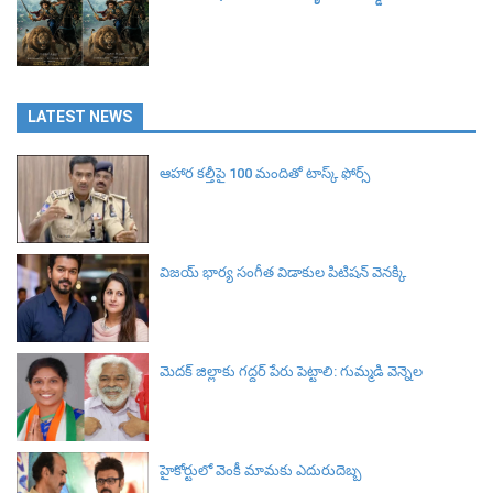
LATEST NEWS
ఆహార కల్తీపై 100 మందితో టాస్క్ ఫోర్స్
విజయ్ భార్య సంగీత విడాకుల పిటిషన్ వెనక్కి
మెదక్ జిల్లాకు గద్దర్ పేరు పెట్టాలి: గుమ్మడి వెన్నెల
హైకోర్టులో వెంకీ మామకు ఎదురుదెబ్బ