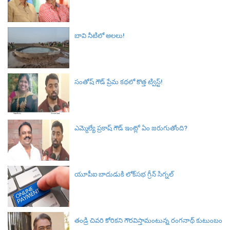
బావి నీటిలో అలలు!
సంతోష్ గౌడ్ ప్రేమ కథలో కొత్త ట్విస్ట్!
ఎమ్మెల్యే ప్రకాష్ గౌడ్ ఇంట్లో ఏం జరుగుతోంది?
యూపీఐ బాదుడుకి లోక్‌సభ గ్రీన్ సిగ్నల్‌
తండ్రి చివరి కోరికని గౌరవిస్తామంటున్న రంగనాథ్ కుటుంబం