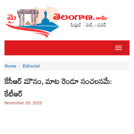
Toggle
navigati
Home
Editorial
కేసీఆర్‌ మౌనం, మాట రెండూ సంచలనమే:
కేటీఆర్‌
November 29, 2025