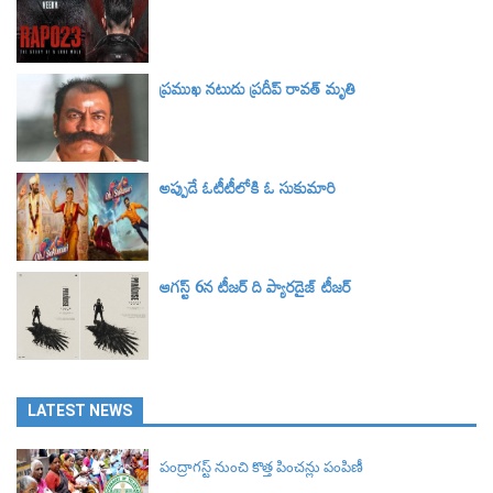
ప్రముఖ నటుడు ప్రదీప్ రావత్ మృతి
అప్పుడే ఓటీటీలోకి ఓ సుకుమారి
ఆగస్ట్ 6న టీజర్‌ ది ప్యారడైజ్ టీజర్‌
LATEST NEWS
పంద్రాగస్ట్ నుంచి కొత్త పించన్లు పంపిణీ