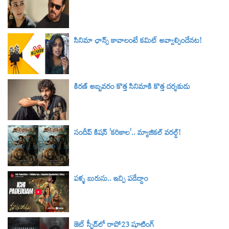
సినిమా ఛాన్స్ కావాలంటే కమిట్ అవ్వాల్సిందేనట!
కిరణ్ అబ్బవరం కొత్త సినిమాకి కొత్త దర్శకుడు
సందీప్ కిషన్ 'కరికాల'.. మ్యాజికల్ వరల్డ్‌!
పళ్ళ బురుసు.. ఇచ్చి పడేద్దాం
జెట్ స్పీడ్‌లో రాపో23 షూటింగ్