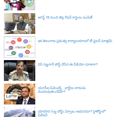
ఆగస్ట్ 15 నుంచి తెల్ల రేషన్ కార్డులు పంపిణీ
ఇక తెలంగాణ ప్రభుత్వ కార్యాలయాలలో టీ-ఫైబర్ మాత్రమే
విసి సజ్జనార్‌ పోస్ట్ చేసిన ఈ వీడియో చూశారా?
యూపీఐ పేమెంట్స్.. ఛార్జీలు బాదుడు
మొదలవుతుందేమో?
యాదగిరి గుట్ట బోర్డు ఏర్పాటు అవసరమా? హైకోర్టులో
పిటిషన్‌