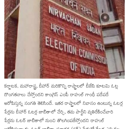
కర్ణాటక, మహారాష్ట్ర, బీహార్‌ మరికొన్ని రాష్ట్రాలలో బీజేపి కూటమి ఓట్ల
దొంగతనాలు చేస్తోందని కాంగ్రెస్‌ ఎంపీ రాహుల్ గాంధీ పదేపదే
ఆరోపిస్తున్న సంగతి తెలిసిందే. ఇతర రాష్ట్రాలలో నివాసం ఉంటున్న ఓటర్ల
పేర్లను బీహార్‌ ఓటర్ల జాబితాలో చేర్చి, తమ పార్టీని వ్యతిరేకించేవారి
పేర్లను ఓటర్ జాబితాలో నుంచి తొలగింపజేస్తోందని రాహుల్