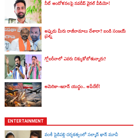
నీట్ ఆందోళనలపై నవదీప్ వైరల్ వీడియో!
అప్పుడు మీరు రాజీనామాలు చేశారా? బండి సంజయ్‌
ప్రశ్న
గ్లోబరీనాలో ఎవరు చిక్కుకోబోతున్నారు?
అమెరికా-ఇరాన్ యుద్ధం.. ఆపేదేలే!
ENTERTAINMENT
వంశీ పైడిపల్లి దర్శకత్వంలో సల్మాన్ ఖాన్ మూవీ