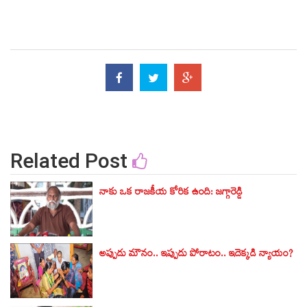
Related Post
నాకు ఒక రాజకీయ కోరిక ఉంది: జగ్గారెడ్డి
అప్పుడు మౌనం.. ఇప్పుడు పోరాటం.. ఇదెక్కడి న్యాయం?