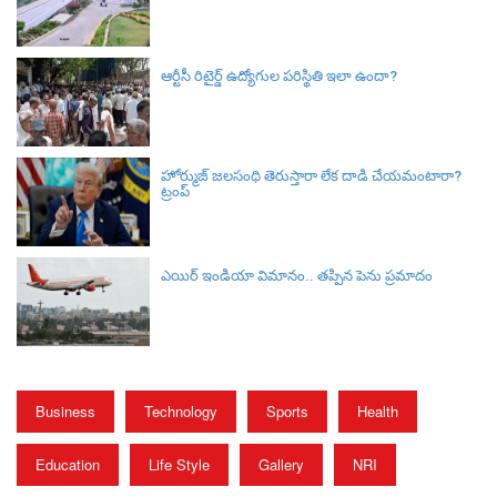
ఆర్టీసీ రిటైర్డ్ ఉద్యోగుల పరిస్థితి ఇలా ఉందా?
హోర్ముజ్ జలసంధి తెరుస్తారా లేక దాడి చేయమంటారా?
ట్రంప్
ఎయిర్ ఇండియా విమానం.. తప్పిన పెను ప్రమాదం
Business
Technology
Sports
Health
Education
Life Style
Gallery
NRI