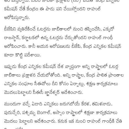
ఆరోపిస్తున్నారు. ఓటర్ జాబితా ప్రక్షాళన (సర్) పేరుతో కేంద్ర ఎన్నికల
కమీషన్ చేతే కేంద్రం ఈ పాడు పని చేయిస్తోందని రాహుల్
ఆరోపిస్తున్నారు.
బీజేపిని వ్యతిరేకించే ఓటర్లను జాబితాలలో నుంచి తప్పించేసి, ఎక్కడో
రాజస్థాన్, కర్ణాటకలో ఉన్న ఓటర్లను చేర్చుతోందని రాహుల్ గాంధీ
ఆరోపించారు. కానీ అయన ఆరోపణలను బీజేపి, కేంద్ర ఎన్నికల కమీషన్
కూడా కొట్టి పడేశాయి.
ఇప్పుడు కేంద్ర ఎన్నికల కమీషన్‌ దేశ వ్యాప్తంగా అన్ని రాష్ట్రాలలో ఓటర్ల
జాబితాలు ప్రక్షాళన చేయబోతోంది. అన్ని రాష్ట్రాల, కేంద్ర పాలిత ప్రాంతాల
ఎన్నికల సంఘాల సీఈవోలు దీని కోసం ఏర్పాట్లు, శిక్షణ కార్యక్రమాలు
మొదలుపెట్టాలని సీఈసీ జ్ఞానేశ్వర్ ఆదేశించారు.
ముందుగా వచ్చే ఏడాది ఎన్నికలు జరుగబోయే కేరళ, తమిళనాడు,
పుదుచ్చేరి, పశ్చిమ్బ బెంగాల్, అస్సాం రాష్ట్రాలలో శిక్షణా కార్యక్రమాలు
మొదలు పెట్టాలని ఆదేశించారు. కనుక ఇక నుంచి రాహుల్ గాంధీకి చేతి