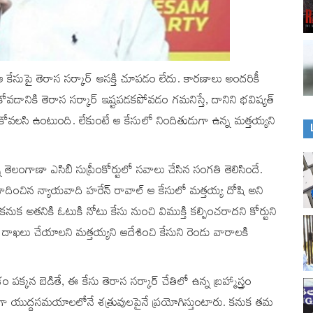
ఆ కేసుపై తెరాస సర్కార్ ఆసక్తి చూపడం లేదు. కారణాలు అందరికీ
లుకోవడానికి తెరాస సర్కార్ ఇష్టపడకపోవడం గమనిస్తే, దానిని భవిష్యత్
వలసి ఉంటుంది. లేకుంటే ఆ కేసులో నిందితుడుగా ఉన్న మత్తయ్యని
న్ని తెలంగాణా ఎసిబి సుప్రీంకోర్టులో సవాలు చేసిన సంగతి తెలిసిందే.
ున వాదించిన న్యాయవాది హరేన్ రావాల్ ఆ కేసులో మత్తయ్య దోషి అని
క అతనికి ఓటుకి నోటు కేసు నుంచి విముక్తి కల్పించరాదని కోర్టుని
దాఖలు చేయాలని మత్తయ్యని ఆదేశించి కేసుని రెండు వారాలకి
పక్కన బెడితే, ఈ కేసు తెరాస సర్కార్ చేతిలో ఉన్న బ్రహ్మాస్త్రం
రణంగా యుద్దసమయాలలోనే శత్రువులపైనే ప్రయోగిస్తుంటారు. కనుక తమ