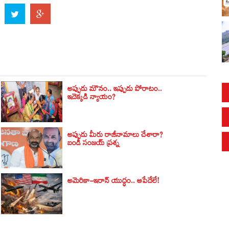
అప్పుడు మౌనం.. ఇప్పుడు పోరాటం..
ఇదెక్కడి న్యాయం?
అప్పుడు మీరు రాజీనామాలు చేశారా?
బండి సంజయ్‌ ప్రశ్న
అమెరికా-ఇరాన్ యుద్ధం.. ఆపేదేలే!