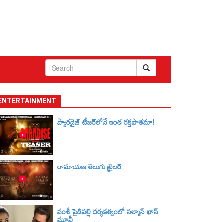
ENTERTAINMENT
ప్యారడైజ్ టీజర్‌లోనే ఇంత రక్తపాతమా!
రామాయణ తెలుగు ట్రైలర్‌
వంశీ పైడిపల్లి దర్శకత్వంలో సల్మాన్ ఖాన్
మూవీ