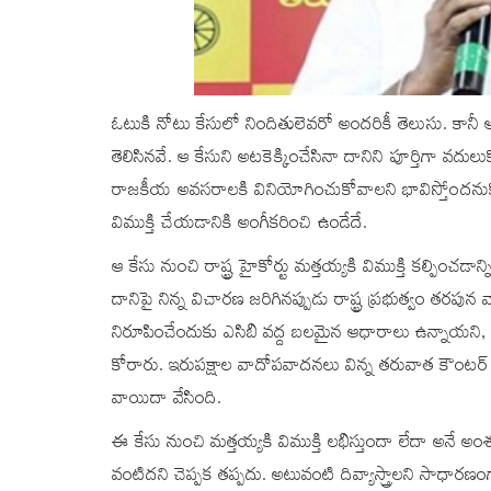
ఓటుకి నోటు కేసులో నిందితులెవరో అందరికీ తెలుసు. కానీ 
తెలిసినవే. ఆ కేసుని అటకెక్కించేసినా దానిని పూర్తిగా వదు
రాజకీయ అవసరాలకి వినియోగించుకోవాలని భావిస్తోందనుకో
విముక్తి చేయడానికి అంగీకరించి ఉండేదే.
ఆ కేసు నుంచి రాష్ట్ర హైకోర్టు మత్తయ్యకి విముక్తి కల్పించడా
దానిపై నిన్న విచారణ జరిగినప్పుడు రాష్ట్ర ప్రభుత్వం తరప
నిరూపించేందుకు ఎసిబి వద్ద బలమైన ఆధారాలు ఉన్నాయని, కను
కోరారు. ఇరుపక్షాల వాదోపవాదనలు విన్న తరువాత కౌంటర్ 
వాయిదా వేసింది.
ఈ కేసు నుంచి మత్తయ్యకి విముక్తి లభిస్తుందా లేదా అనే అంశం 
వంటిదని చెప్పక తప్పదు. అటువంటి దివ్యాస్త్రాలని సాధా