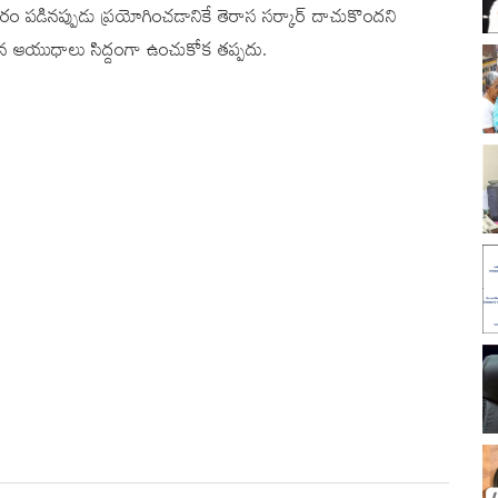
అవసరం పడినప్పుడు ప్రయోగించడానికే తెరాస సర్కార్ దాచుకొందని
గిన ఆయుధాలు సిద్దంగా ఉంచుకోక తప్పదు.