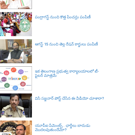
పంద్రాగస్ట్ నుంచి కొత్త పించన్లు పంపిణీ
ఆగస్ట్ 15 నుంచి తెల్ల రేషన్ కార్డులు పంపిణీ
ఇక తెలంగాణ ప్రభుత్వ కార్యాలయాలలో టీ-
ఫైబర్ మాత్రమే
విసి సజ్జనార్‌ పోస్ట్ చేసిన ఈ వీడియో చూశారా?
యూపీఐ పేమెంట్స్.. ఛార్జీలు బాదుడు
మొదలవుతుందేమో?