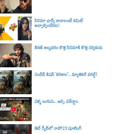
సినిమా ఛాన్స్ కావాలంటే కమిట్
అవ్వాల్సిందేనట!
కిరణ్ అబ్బవరం కొత్త సినిమాకి కొత్త దర్శకుడు
సందీప్ కిషన్ 'కరికాల'.. మ్యాజికల్ వరల్డ్‌!
పళ్ళ బురుసు.. ఇచ్చి పడేద్దాం
జెట్ స్పీడ్‌లో రాపో23 షూటింగ్