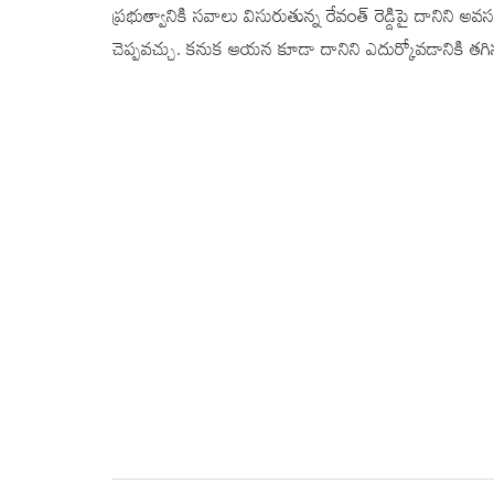
ప్రభుత్వానికి సవాలు విసురుతున్న రేవంత్ రెడ్డిపై దానిని 
చెప్పవచ్చు. కనుక ఆయన కూడా దానిని ఎదుర్కోవడానికి త