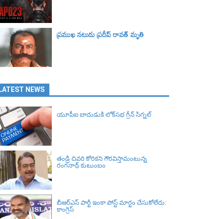
ప్రముఖ నటుడు ప్రదీప్ రావత్ మృతి
LATEST NEWS
యూపీఐ బాదుడుకి లోక్‌సభ గ్రీన్ సిగ్నల్‌
తండ్రి చివరి కోరికని గౌరవిస్తామంటున్న
రంగనాథ్ కుటుంబం
బీఆర్ఎస్‌ పార్టీ ఇంకా పోస్ట్ మార్టం చేసుకోలేదు:
కాంగ్రెస్‌