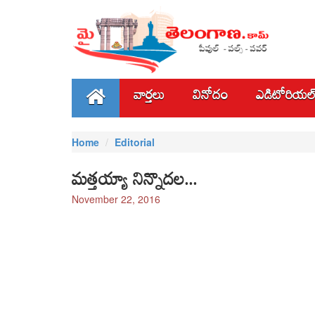
వార్తలు
వినోదం
ఎడిటోరియల
Home
Editorial
మత్తయ్యా నిన్నొదల...
November 22, 2016