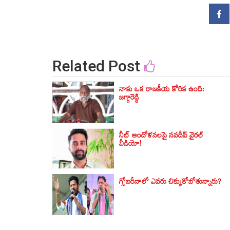
Related Post
నాకు ఒక రాజకీయ కోరిక ఉంది:
జగ్గారెడ్డి
నీట్ ఆందోళనలపై నవదీప్ వైరల్
వీడియో!
గ్లోబరీనాలో ఎవరు చిక్కుకోబోతున్నారు?