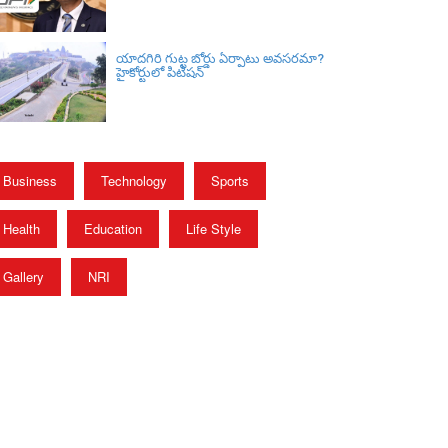
యాదగిరి గుట్ట బోర్డు ఏర్పాటు అవసరమా?
హైకోర్టులో పిటిషన్‌
Business
Technology
Sports
Health
Education
Life Style
Gallery
NRI