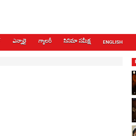
్
ఎన్నారై
గ్యాలరీ
సినిమా స‌మీక్ష
ENGLISH