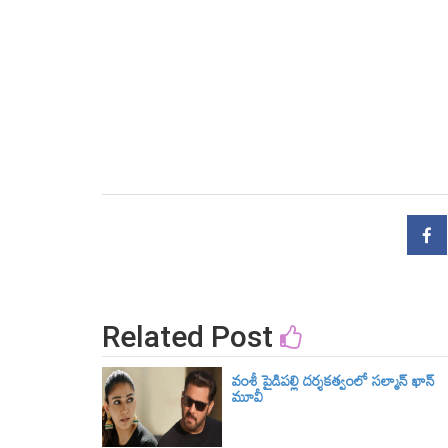
Related Post
వంశీ పైడిపల్లి దర్శకత్వంలో సల్మాన్ ఖాన్
మూవీ