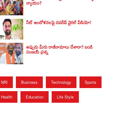
న్యాయం?
నీట్ ఆందోళనలపై నవదీప్ వైరల్ వీడియో!
అప్పుడు మీరు రాజీనామాలు చేశారా? బండి
సంజయ్‌ ప్రశ్న
NRI
Business
Technology
Sports
Health
Education
Life Style