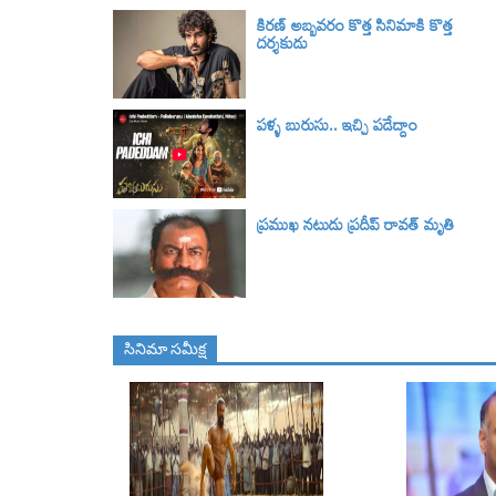
కిరణ్ అబ్బవరం కొత్త సినిమాకి కొత్త
దర్శకుడు
పళ్ళ బురుసు.. ఇచ్చి పడేద్దాం
ప్రముఖ నటుడు ప్రదీప్ రావత్ మృతి
సినిమా స‌మీక్ష