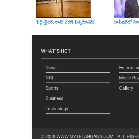
పెద్ది ట్రైలర్‌: రామ్‌ చరణ్‌ విశ్వరూపమే!
టాలీవుడ్‌లో నిర
WHAT'S HOT
News
Entertain
NRI
Movie Re
Sports
Gallery
Business
Technology
© 2026
WWW.MYTELANGANA.COM
- ALL RIGH