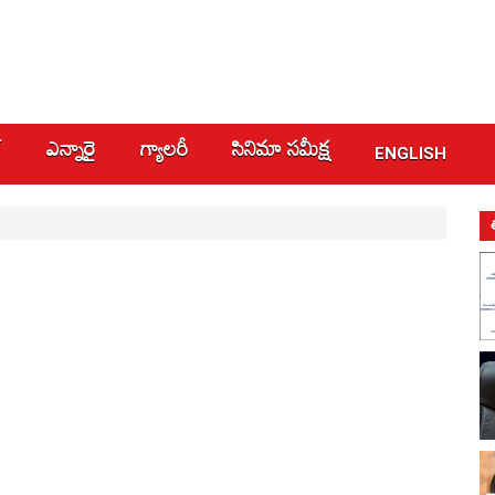
్
ఎన్నారై
గ్యాలరీ
సినిమా స‌మీక్ష
ENGLISH