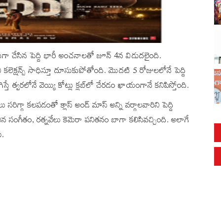
ంటగా చేసిన పెద్ది భారీ అంచనాలతో జూన్‌ 4న విడుదలైంది.
్షన్స్‌ సాధిస్తూ దూసుకుపోతోంది. మొదటి 5 రోజులలోనే పెద్ది
స్తే త్వరలోనే వెయ్యి కోట్లు క్లబ్‌లో చేరడం ఖాయంగానే కనిపిస్తోంది.
సరిగ్గా కలపడంతో క్లాస్ అండ్ మాస్ అన్ని వర్గాలవారిని పెద్ది
 సంగీతం, రత్నవేలు కెమెరా పనితనం బాగా కలిసివచ్చింది. అలాగే
ు.