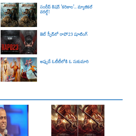
సందీప్ కిషన్ 'కరికాల'.. మ్యాజికల్
వరల్డ్‌!
జెట్ స్పీడ్‌లో రాపో23 షూటింగ్
అప్పుడే ఓటీటీలోకి ఓ సుకుమారి