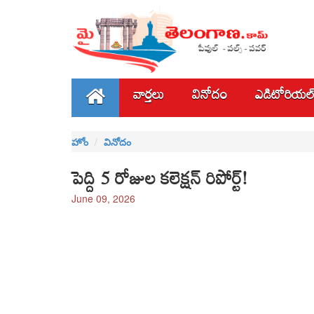
వార్తలు
వినోదం
ఎడిటోరియల
హోం
వినోదం
పెద్ది 5 రోజుల కలెక్షన్ రిపోర్ట్!
June 09, 2026