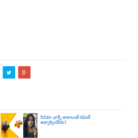
సినిమా ఛాన్స్ కావాలంటే కమిట్
అవ్వాల్సిందేనట!