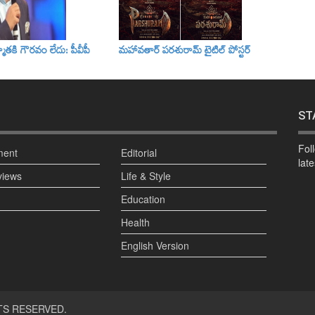
్మాతకి గౌరవం లేదు: పీవీపీ
మహావతార్ పరశురామ్‌ టైటిల్‌ పోస్టర్
ST
Fol
ment
Editorial
lat
views
Life & Style
Education
Health
English Version
TS RESERVED.