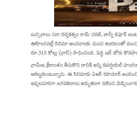
బుచ్చిబాబు సనా దర్శకత్వం రామ్‌ చరణ్‌, జాన్వీ కపూర్‌ జ
ఊహించినట్లే సినిమా అంచనాలకు మించి ఉండటంతో మంచి కలెక
రూ.315 కోట్లు (గ్రాస్) సాధించింది. పెద్ది ఇదే జోరు కొనసాగి
గ్రామీణ క్రీడాంశం తీసుకొని దానికి అన్ని కమర్షియల్ హంగులు 
ఆకట్టుకుంటున్నాడు. ఈ సినిమాకు ఏఆర్ రహమాన్ అందించిన
అప్పలసూరిగా జగపతిబాబు అద్భుతంగా నటించి మెప్పించార