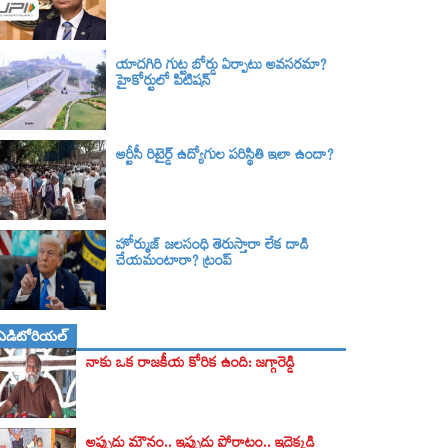
యాదగిరి గుట్ట బోర్డు ఏర్పాటు అవసరమా?
హైకోర్టులో పిటిషన్‌
ఆర్టీసీ రిటైర్డ్ ఉద్యోగుల పరిస్థితి ఇలా ఉందా?
హోర్ముజ్ జలసంధి తెరుస్తారా లేక దాడి
చేయమంటారా? ట్రంప్
ఎడిటోరియల్
నాకు ఒక రాజకీయ కోరిక ఉంది: జగ్గారెడ్డి
అప్పుడు మౌనం.. ఇప్పుడు పోరాటం.. ఇదెక్కడి