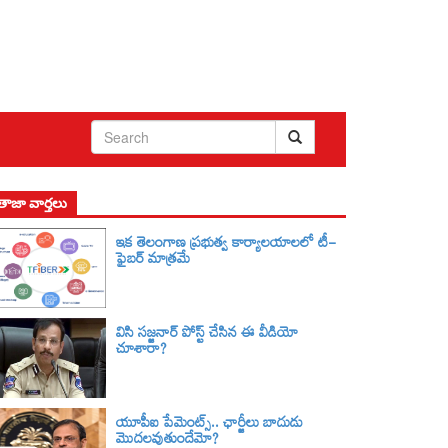
తాజా వార్తలు
ఇక తెలంగాణ ప్రభుత్వ కార్యాలయాలలో టీ-
ఫైబర్ మాత్రమే
విసి సజ్జనార్‌ పోస్ట్ చేసిన ఈ వీడియో
చూశారా?
యూపీఐ పేమెంట్స్.. ఛార్జీలు బాదుడు
మొదలవుతుందేమో?