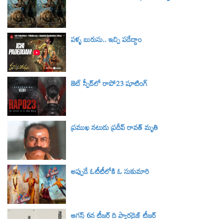
పళ్ళ బురుసు.. ఇచ్చి పడేద్దాం
జెట్ స్పీడ్‌లో రాపో23 షూటింగ్
ప్రముఖ నటుడు ప్రదీప్ రావత్ మృతి
అప్పుడే ఓటీటీలోకి ఓ సుకుమారి
ఆగస్ట్ 6న టీజర్‌ ది ప్యారడైజ్ టీజర్‌