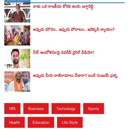
నాకు ఒక రాజకీయ కోరిక ఉంది: జగ్గారెడ్డి
అప్పుడు మౌనం.. ఇప్పుడు పోరాటం.. ఇదెక్కడి న్యాయం?
నీట్ ఆందోళనలపై నవదీప్ వైరల్ వీడియో!
అప్పుడు మీరు రాజీనామాలు చేశారా? బండి సంజయ్‌ ప్రశ్న
NRI
Business
Technology
Sports
Health
Education
Life Style