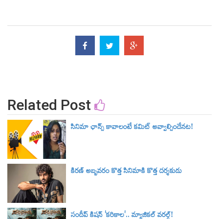
Related Post
సినిమా ఛాన్స్ కావాలంటే కమిట్ అవ్వాల్సిందేనట!
కిరణ్ అబ్బవరం కొత్త సినిమాకి కొత్త దర్శకుడు
సందీప్ కిషన్ 'కరికాల'.. మ్యాజికల్ వరల్డ్‌!