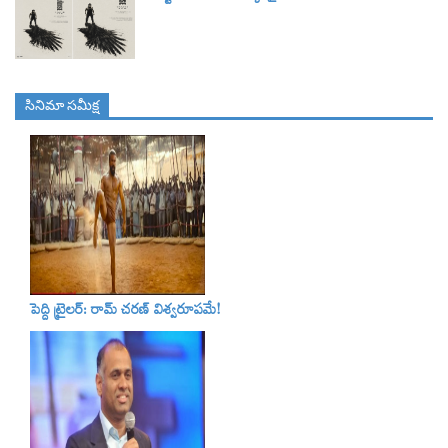
సినిమా స‌మీక్ష
పెద్ది ట్రైలర్‌: రామ్‌ చరణ్‌ విశ్వరూపమే!