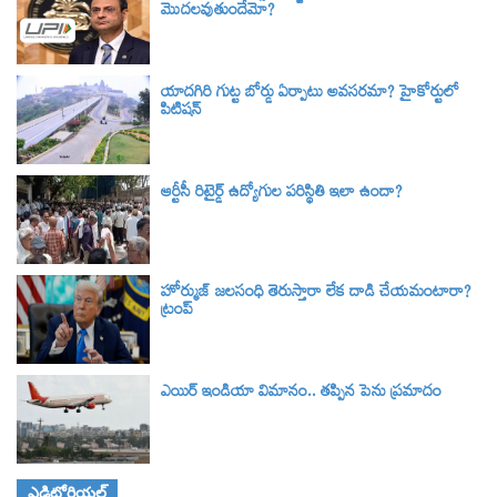
మొదలవుతుందేమో?
యాదగిరి గుట్ట బోర్డు ఏర్పాటు అవసరమా? హైకోర్టులో
పిటిషన్‌
ఆర్టీసీ రిటైర్డ్ ఉద్యోగుల పరిస్థితి ఇలా ఉందా?
హోర్ముజ్ జలసంధి తెరుస్తారా లేక దాడి చేయమంటారా?
ట్రంప్
ఎయిర్ ఇండియా విమానం.. తప్పిన పెను ప్రమాదం
ఎడిటోరియల్