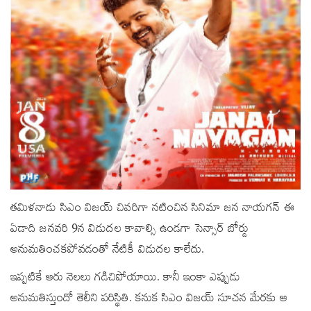
తమిళనాడు సిఎం విజయ్‌ చివరిగా నటించిన సినిమా జన నాయగన్ ఈ
ఏడాది జనవరి 9న విడుదల కావాల్సి ఉండగా సెన్సార్ బోర్డు
అనుమతించకపోవడంతో నేటికీ విడుదల కాలేదు.
ఇప్పటికే ఆరు నెలలు గడిచిపోయాయి. కానీ ఇంకా ఎప్పుడు
అనుమతిస్తుందో తెలీని పరిస్థితి. కనుక సిఎం విజయ్‌ సూచన మేరకు ఆ