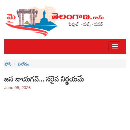
Toggle
navigati
హోం
వినోదం
జన నాయగన్... సరైన నిర్ణయమే
June 05, 2026