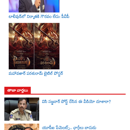
టాలీవుడ్‌లో నిర్మాతకి గౌరవం లేదు: పీవీపీ
మహావతార్ పరశురామ్‌ టైటిల్‌ పోస్టర్
తాజా వార్తలు
విసి సజ్జనార్‌ పోస్ట్ చేసిన ఈ వీడియో చూశారా?
యూపీఐ పేమెంట్స్.. ఛార్జీలు బాదుడు