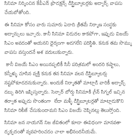
సినిమా నిర్మించిన కేవీఎన్ ప్రొడక్షన్స్ డిస్ట్రిబ్యూటర్లకు అడ్వాన్స్ వాపసు
చేయబోతోంది.
ఈ సినిమా కోసం వారు సుమారు ఏడాది క్రితమే నిర్మాణ సంస్థకు
అడ్వాన్సులు ఇచ్చారు. కానీ సినిమా విడుదల కాకపోగా, ఇప్పుడు విజయ్‌
సిఎం అవడంతో ఆయనని ధైర్యంగా అడగలేని పరిస్థితి. కనుక తమ సొమ్ము
వాపసు వస్తుందనే ఆశ వదులుకున్నారు.
కానీ విజయ్‌ సిఎం అయినప్పటికీ సినీ పరిశ్రమలో అందరి కష్టాలు,
కన్నీళ్ళు చూసిన వ్యక్తి కనుక తన సినిమా వలన డిస్ట్రిబ్యూటర్లు
నష్టపోకూడదనుకున్నారు. అందుకే నిర్మాతతో మాట్లాడి వారికీ అడ్వాన్స్
డబ్బు తిరిగి ఇప్పిస్తున్నారు. సెన్సార్ బోర్డు సినిమాకి గ్రీన్ సిగ్నల్‌ ఇచ్చిన
తర్వాత అప్పుడు సొంతంగా లేదా మళ్ళీ డిస్ట్రిబ్యూటర్లతో మాట్లాడుకొని
సినిమా రిలీజ్‌ చేసుకుందామని సిఎం విజయ్‌ చెప్పినట్లు తెలుస్తోంది.
సినిమా జన నాయగన్ నిజ జీవితంలో కూడా ఈవిధంగా మానవతా
దృక్పదంతో వ్యవహరించడం చాలా అభినందనీయమే.