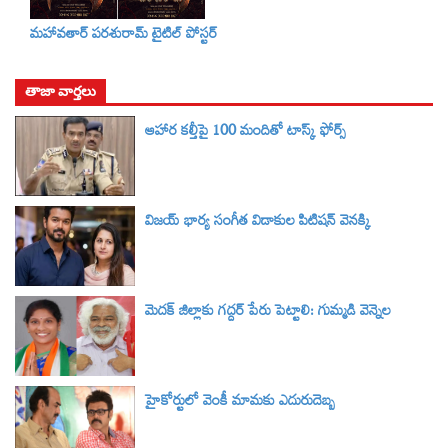
మహావతార్ పరశురామ్‌ టైటిల్‌ పోస్టర్
తాజా వార్తలు
ఆహార కల్తీపై 100 మందితో టాస్క్ ఫోర్స్
విజయ్ భార్య సంగీత విడాకుల పిటిషన్ వెనక్కి
మెదక్ జిల్లాకు గద్దర్ పేరు పెట్టాలి: గుమ్మడి వెన్నెల
హైకోర్టులో వెంకీ మామకు ఎదురుదెబ్బ