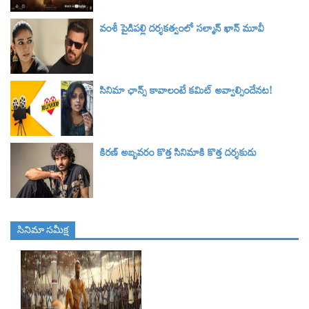
వంశీ పైడిపల్లి దర్శకత్వంలో సల్మాన్ ఖాన్ మూవీ
సినిమా ఛాన్స్ కావాలంటే కమిట్ అవ్వాల్సిందేనట!
కిరణ్ అబ్బవరం కొత్త సినిమాకి కొత్త దర్శకుడు
సినిమా స‌మీక్ష