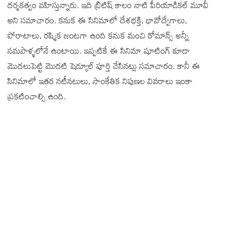
దర్శకత్వం వహిస్తున్నారు. ఇది బ్రిటిష్ కాలం నాటి పీరియాడికల్ మూవీ
అని సమాచారం. కనుక ఈ సినిమాలో దేశభక్తి, భావోద్వేగాలు,
పోరాటాలు, రష్మిక జంటగా ఉంది కనుక మంచి రోమాన్స్ అన్నీ
సమపాళ్ళలోనే ఉంటాయి. ఇప్పటికే ఈ సినిమా షూటింగ్‌ కూడా
మొదలుపెట్టి మొదటి షెడ్యూల్ పూర్తి చేసినట్లు సమాచారం. కానీ ఈ
సినిమాలో ఇతర నటీనటులు, సాంకేతిక నిపుణల వివరాలు ఇంకా
ప్రకటించాల్సి ఉంది.