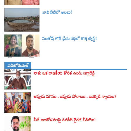
బావి నీటిలో అలలు!
సంతోష్ గౌడ్ ప్రేమ కథలో కొత్త ట్విస్ట్!
ఎడిటోరియల్
నాకు ఒక రాజకీయ కోరిక ఉంది: జగ్గారెడ్డి
అప్పుడు మౌనం.. ఇప్పుడు పోరాటం.. ఇదెక్కడి న్యాయం?
నీట్ ఆందోళనలపై నవదీప్ వైరల్ వీడియో!