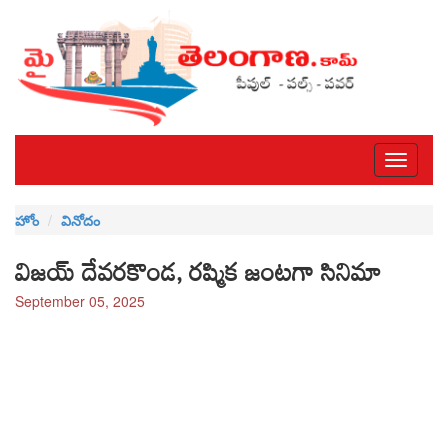
Toggle
navigati
హోం
వినోదం
విజయ్ దేవరకొండ, రష్మిక జంటగా సినిమా
September 05, 2025