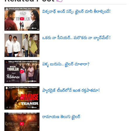
విశ్వనాథ్ అండ్ సన్స్: ట్రైలర్‌ చూసి తీరాల్సిందే!
ఒకరు నా సీనియర్.. మరొకరు నా బ్యాచ్‌మేట్!
పళ్ళ బురుసు.. ట్రైలర్‌ చూశారా?
ప్యారడైజ్ టీజర్‌లోనే ఇంత రక్తపాతమా!
రామాయణ తెలుగు ట్రైలర్‌