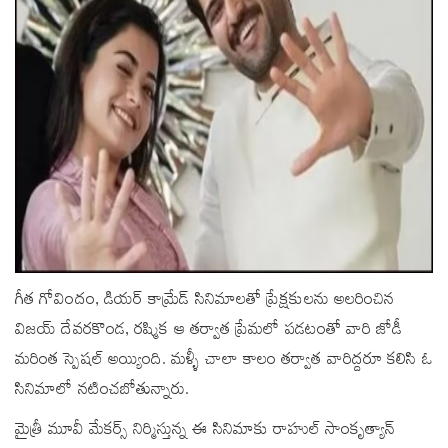
గీత గోవిందం, డియర్ కామ్రేడ్ సినిమాల‌తో ప్రేక్షకులను అలరించిన
విజయ్ దేవరకొండ, రష్మిక ఆ తర్వాత ప్రేమలో పడటంతో వారి జోడీ
మరింత స్పెషల్ అయ్యింది. మళ్ళీ చాలా కాలం తర్వాత వారిద్దరూ కలిసి ఓ
సినిమాలో నటించబోతున్నారు.
మైత్రీ మూవీ మేకర్స్ నిర్మిస్తున్న ఈ సినిమాకు రాహుల్ సాంకృత్యాన్