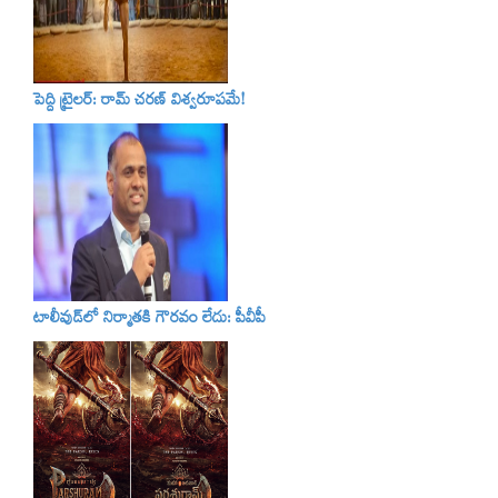
పెద్ది ట్రైలర్‌: రామ్‌ చరణ్‌ విశ్వరూపమే!
టాలీవుడ్‌లో నిర్మాతకి గౌరవం లేదు: పీవీపీ