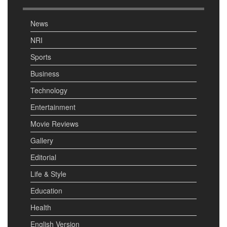
News
NRI
Sports
Business
Technology
Entertainment
Movie Reviews
Gallery
Editorial
Life & Style
Education
Health
English Version