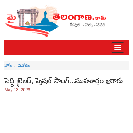
Toggle
navigati
హోం
వినోదం
పెద్ది ట్రైలర్‌, స్పెషల్ సాంగ్...ముహూర్తం ఖరారు
May 13, 2026