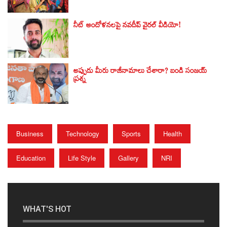
నీట్ ఆందోళనలపై నవదీప్ వైరల్ వీడియో!
అప్పుడు మీరు రాజీనామాలు చేశారా? బండి సంజయ్‌
ప్రశ్న
Business
Technology
Sports
Health
Education
Life Style
Gallery
NRI
WHAT'S HOT