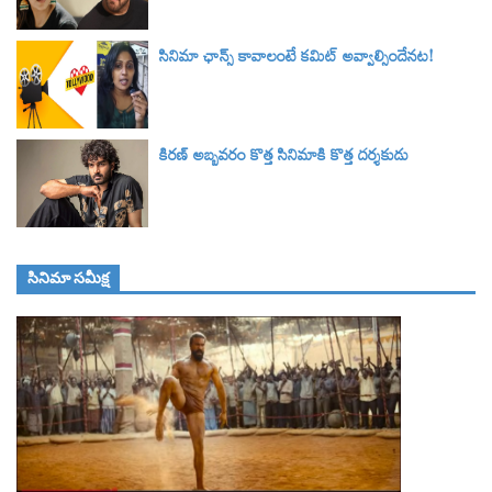
సినిమా ఛాన్స్ కావాలంటే కమిట్ అవ్వాల్సిందేనట!
కిరణ్ అబ్బవరం కొత్త సినిమాకి కొత్త దర్శకుడు
సినిమా స‌మీక్ష