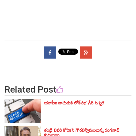
Related Post
యూపీఐ బాదుడుకి లోక్‌సభ గ్రీన్ సిగ్నల్‌
తండ్రి చివరి కోరికని గౌరవిస్తామంటున్న రంగనాథ్