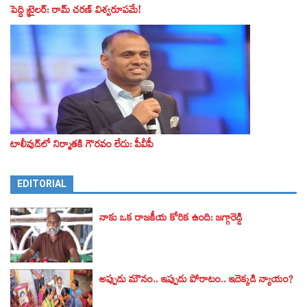
పెద్ది ట్రైలర్‌: రామ్‌ చరణ్‌ విశ్వరూపమే!
టాలీవుడ్‌లో నిర్మాతకి గౌరవం లేదు: పీవీపీ
EDITORIAL
నాకు ఒక రాజకీయ కోరిక ఉంది: జగ్గారెడ్డి
అప్పుడు మౌనం.. ఇప్పుడు పోరాటం.. ఇదెక్కడి న్యాయం?