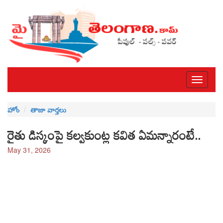
Toggle
navigati
హోం
తాజా వార్తలు
రైతు డిస్కంపై కల్వకుంట్ల కవిత ఏమన్నారంటే..
May 31, 2026