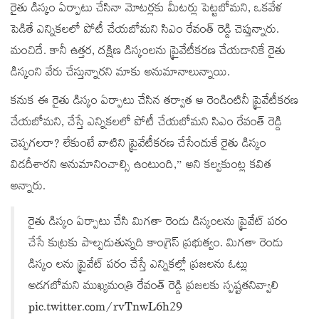
రైతు డిస్కం ఏర్పాటు చేసినా మోటర్లకు మీటర్లు పెట్టబోమని, ఒకవేళ
పెడితే ఎన్నికలలో పోటీ చేయబోమని సిఎం రేవంత్ రెడ్డి చెప్తున్నారు.
మంచిదే. కానీ ఉత్తర, దక్షిణ డిస్కంలను ప్రైవేటీకరణ చేయడానికే రైతు
డిస్కంని వేరు చేస్తున్నారని మాకు అనుమానాలున్నాయి.
కనుక ఈ రైతు డిస్కం ఏర్పాటు చేసిన తర్వాత ఆ రెండింటినీ ప్రైవేటీకరణ
చేయబోమని, చేస్తే ఎన్నికలలో పోటీ చేయబోమని సిఎం రేవంత్ రెడ్డి
చెప్పగలరా? లేకుంటే వాటిని ప్రైవేటీకరణ చేసేందుకే రైతు డిస్కం
విడదీశారని అనుమానించాల్సి ఉంటుంది,” అని కల్వకుంట్ల కవిత
అన్నారు.
రైతు డిస్కం ఏర్పాటు చేసి మిగతా రెండు డిస్కంలను ప్రైవేట్ పరం
చేసే కుట్రకు పాల్పడుతున్నది కాంగ్రెస్ ప్రభుత్వం. మిగతా రెండు
డిస్కం లను ప్రైవేట్ పరం చేస్తే ఎన్నికల్లో ప్రజలను ఓట్లు
అడగబోమని ముఖ్యమంత్రి రేవంత్ రెడ్డి ప్రజలకు స్పష్టతనివ్వాలి
pic.twitter.com/rvTnwL6h29