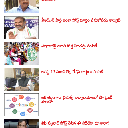
కుటుంబం
బీఆర్ఎస్‌ పార్టీ ఇంకా పోస్ట్ మార్టం చేసుకోలేదు: కాంగ్రెస్‌
పంద్రాగస్ట్ నుంచి కొత్త పించన్లు పంపిణీ
ఆగస్ట్ 15 నుంచి తెల్ల రేషన్ కార్డులు పంపిణీ
ఇక తెలంగాణ ప్రభుత్వ కార్యాలయాలలో టీ-ఫైబర్
మాత్రమే
విసి సజ్జనార్‌ పోస్ట్ చేసిన ఈ వీడియో చూశారా?