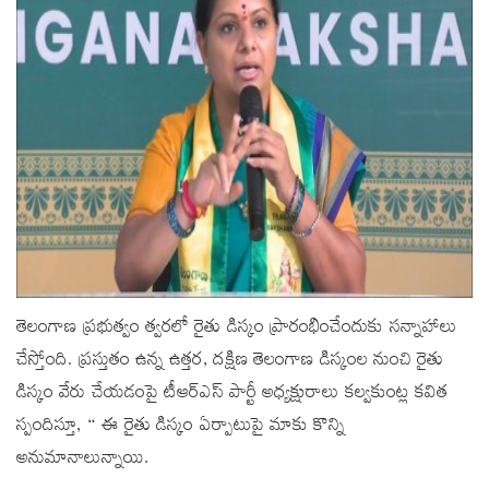
తెలంగాణ ప్రభుత్వం త్వరలో రైతు డిస్కం ప్రారంభించేందుకు సన్నాహాలు
చేస్తోంది. ప్రస్తుతం ఉన్న ఉత్తర, దక్షిణ తెలంగాణ డిస్కంల నుంచి రైతు
డిస్కం వేరు చేయడంపై టీఆర్ఎస్‌ పార్టీ అధ్యక్షురాలు కల్వకుంట్ల కవిత
స్పందిస్తూ, “ ఈ రైతు డిస్కం ఏర్పాటుపై మాకు కొన్ని
అనుమానాలున్నాయి.