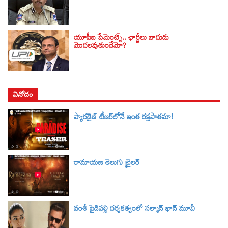
యూపీఐ పేమెంట్స్.. ఛార్జీలు బాదుడు
మొదలవుతుందేమో?
వినోదం
ప్యారడైజ్ టీజర్‌లోనే ఇంత రక్తపాతమా!
రామాయణ తెలుగు ట్రైలర్‌
వంశీ పైడిపల్లి దర్శకత్వంలో సల్మాన్ ఖాన్ మూవీ