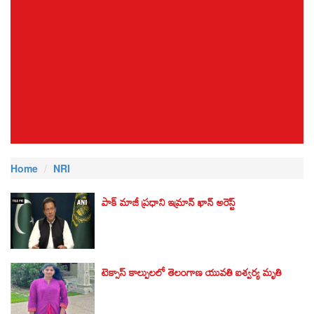
Home
NRI
పాక్ మాజీ ప్రధాని ఇమ్రాన్ ఖాన్ అరెస్ట్‌
టెక్సాస్ కాల్పులలో తెలంగాణ యువతి ఐశ్వర్య మృతి