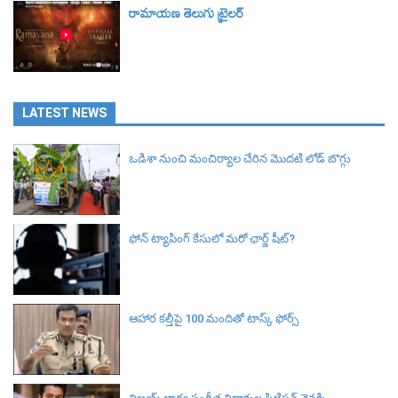
రామాయణ తెలుగు ట్రైలర్‌
LATEST NEWS
ఒడిశా నుంచి మంచిర్యాల చేరిన మొదటి లోడ్ బొగ్గు
ఫోన్ ట్యాపింగ్‌ కేసులో మరో ఛార్జ్‌ షీట్‌?
ఆహార కల్తీపై 100 మందితో టాస్క్ ఫోర్స్