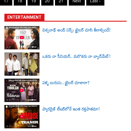
17
18
19
20
21
Next
Last ›
ENTERTAINMENT
విశ్వనాథ్ అండ్ సన్స్: ట్రైలర్‌ చూసి తీరాల్సిందే!
ఒకరు నా సీనియర్.. మరొకరు నా బ్యాచ్‌మేట్!
పళ్ళ బురుసు.. ట్రైలర్‌ చూశారా?
ప్యారడైజ్ టీజర్‌లోనే ఇంత రక్తపాతమా!