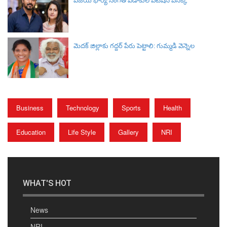
విజయ్ భార్య సంగీత విడాకుల పిటిషన్ వెనక్కి
మెదక్ జిల్లాకు గద్దర్ పేరు పెట్టాలి: గుమ్మడి వెన్నెల
Business
Technology
Sports
Health
Education
Life Style
Gallery
NRI
WHAT'S HOT
News
NRI