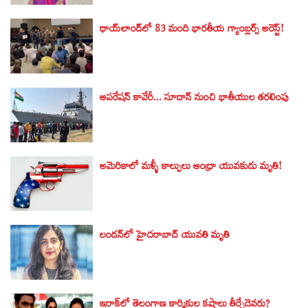
థాయ్‌లాండ్‌లో 83 మంది భారతీయ గ్యాంబ్లర్స్ అరెస్ట్‌!
ఆపరేషన్ కావేరీ... సూడాన్ నుంచి భాతీయుల తరలింపు
అమెరికాలో మళ్ళీ కాల్పులు ఆంధ్రా యువకుడు మృతి!
లండన్‌లో హైదరాబాద్‌ యువతి మృతి
ఇరాక్‌లో తెలంగాణ కార్మికుల కష్టాలు తీర్చేదెవరు?