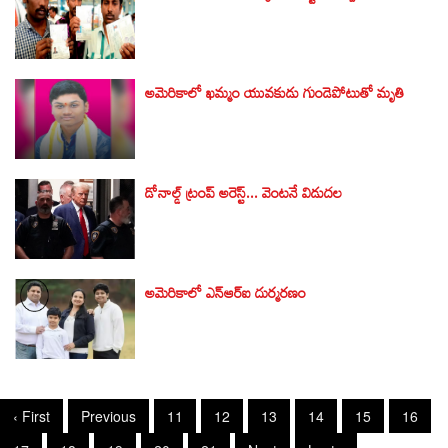
అమెరికాలో ఖమ్మం యువకుడు గుండెపోటుతో మృతి
డోనాల్డ్ ట్రంప్ అరెస్ట్... వెంటనే విడుదల
అమెరికాలో ఎన్ఆర్ఐ దుర్మరణం
‹ First
Previous
11
12
13
14
15
16