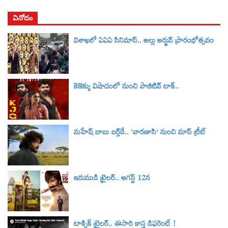
వినోదం
విశాఖలో ఏఏఏ సినిమాస్‌.. అల్లు అర్జున్‌ ప్రారంభోత్సవం
కెజెక్యు విషాదంలో నుంచి పాజిటివ్ టాక్..
మహేష్ బాబు బర్త్‌డే.. ‘వారణాసి’ నుంచి మాస్ ట్రీట్
ఇరుముడి ట్రైలర్‌.. ఆగస్ట్ 12న
టాక్సిక్‌ ట్రైలర్‌.. ఈసారి కాస్త డిఫరెంట్ !