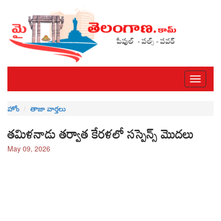
Toggle
navigati
హోం
తాజా వార్తలు
తమిళనాడు తర్వాత కేరళలో సస్పెన్స్ మొదలు
May 09, 2026