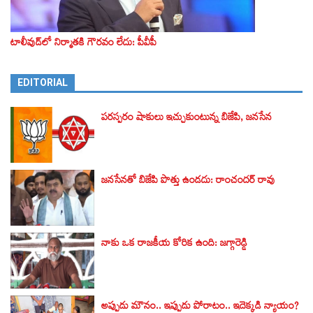
టాలీవుడ్‌లో నిర్మాతకి గౌరవం లేదు: పీవీపీ
EDITORIAL
పరస్పరం షాకులు ఇచ్చుకుంటున్న బిజేపి, జనసేన
జనసేనతో బిజేపి పొత్తు ఉండదు: రాంచందర్ రావు
నాకు ఒక రాజకీయ కోరిక ఉంది: జగ్గారెడ్డి
అప్పుడు మౌనం.. ఇప్పుడు పోరాటం.. ఇదెక్కడి న్యాయం?