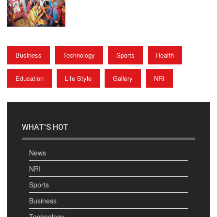
Business
Technology
Sports
Health
Education
Life Style
Gallery
NRI
WHAT'S HOT
News
NRI
Sports
Business
Technology