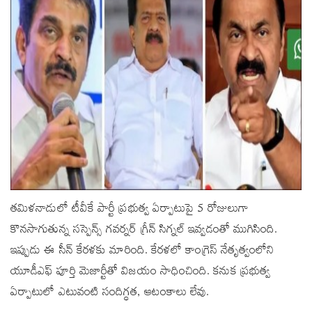
తమిళనాడులో టీవీకే పార్టీ ప్రభుత్వ ఏర్పాటుపై 5 రోజులుగా
కొనసాగుతున్న సస్పెన్స్ గవర్నర్‌ గ్రీన్ సిగ్నల్‌ ఇవ్వడంతో ముగిసింది.
ఇప్పుడు ఈ సీన్ కేరళకు మారింది. కేరళలో కాంగ్రెస్‌ నేతృత్వంలోని
యూడీఎఫ్ పూర్తి మెజార్టీతో విజయం సాధించింది. కనుక ప్రభుత్వ
ఏర్పాటులో ఎటువంటి సందిగ్ధత, ఆటంకాలు లేవు.