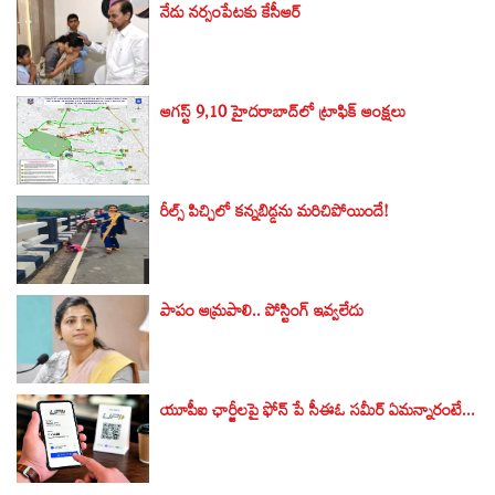
నేడు నర్సంపేటకు కేసీఆర్‌
ఆగస్ట్ 9,10 హైదరాబాద్‌లో ట్రాఫిక్ ఆంక్షలు
రీల్స్ పిచ్చిలో కన్నబిడ్డను మరిచిపోయిందే!
పాపం ఆమ్రపాలి.. పోస్టింగ్ ఇవ్వలేదు
యూపీఐ ఛార్జీలపై ఫోన్ పే సీఈఓ సమీర్ ఏమన్నారంటే...