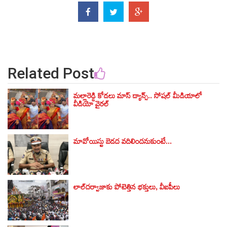
Related Post
మల్లారెడ్డి కోడలు మాస్ డ్యాన్స్.. సోషల్ మీడియాలో
వీడియో వైరల్
మావోయిస్టు బెడద వదిలిందనుకుంటే...
లాల్‌దర్వాజాకు పోటెత్తిన భక్తులు, వీఐపీలు