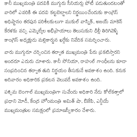
కానీ ముఖ్యమంత్రి పదవికి ముగ్గురు సీనియర్లు పోటీ పడుతుండటంతో
వారిలో ఎవరికి ఈ పదవి కట్టబెట్టాలని నిర్ణయించేందుకు కాంగ్రెస్‌
అధిష్టానం తరపున పరిశీలకులుగా ముకుల్ వాస్నిక్, అజయ్ మాకెన్
కేరళకు వచ్చి ఎమ్మెల్యేల అభిప్రాయాలు తెలుసుకుని ఢిల్లీ తిరిగివెళ్ళి
కాంగ్రెస్‌ అధ్యక్షుడు మల్లికార్జున ఖర్గేకు నివేదిక సమర్పించారు.
వారు ముగ్గురూ చర్చించిన తర్వాత ముఖ్యమంత్రి పేరు ప్రకటిస్తారని
అందరూ ఎదురు చూశారు. కానీ సోనియా, రాహుల్ గాంధీలను కూడా
సంప్రదించిన తర్వాత తుది నిర్ణయం తీసుకునే అవకాశం ఉంది. కనుక
అదివారం అధికారిక ప్రకటన వెలువడే అవకాశం ఉంది.
పశ్చిమ బెంగాల్ ముఖ్యమంత్రిగా సువేందు అధికారి నేడు కోల్‌కత్తాలో
ప్రధాని మోడీ, కేంద్ర హోంమంత్రి అమిత్ షా, బిజేపి, ఎన్డీయే
ముఖ్యమంత్రుల సమక్షంలో ప్రమాణస్వీకారం చేశారు.