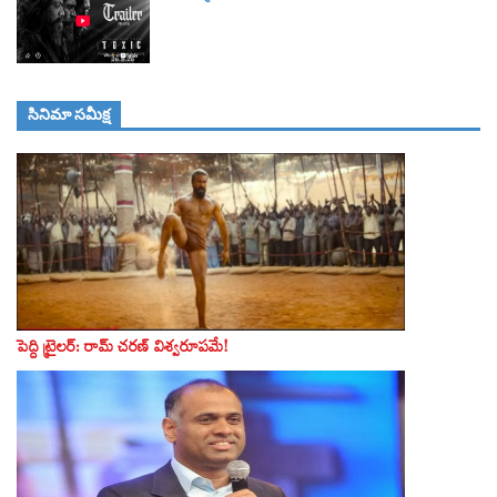
సినిమా స‌మీక్ష
పెద్ది ట్రైలర్‌: రామ్‌ చరణ్‌ విశ్వరూపమే!