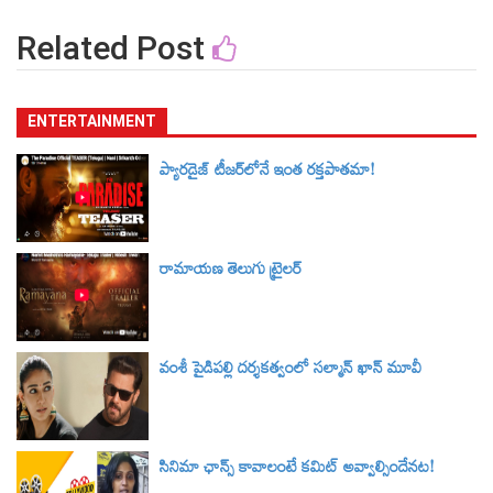
Related Post
ENTERTAINMENT
ప్యారడైజ్ టీజర్‌లోనే ఇంత రక్తపాతమా!
రామాయణ తెలుగు ట్రైలర్‌
వంశీ పైడిపల్లి దర్శకత్వంలో సల్మాన్ ఖాన్ మూవీ
సినిమా ఛాన్స్ కావాలంటే కమిట్ అవ్వాల్సిందేనట!