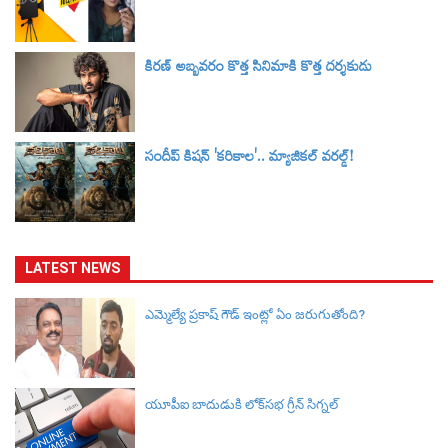
కిరణ్ అబ్బవరం కొత్త సినిమాకి కొత్త దర్శకుడు
సందీప్ కిషన్ 'కరికాల'.. మ్యాజికల్ వరల్డ్‌!
LATEST NEWS
ఎమ్మెల్యే ప్రకాష్ గౌడ్ ఇంట్లో ఏం జరుగుతోంది?
యూపీఐ బాదుడుకి లోక్‌సభ గ్రీన్ సిగ్నల్‌