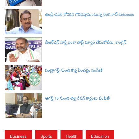
తండ్రి చివరి కోరికని గౌరవిస్తామంటున్న రంగనాథ్ కుటుంబం
బీఆర్ఎస్‌ పార్టీ ఇంకా పోస్ట్ మార్టం చేసుకోలేదు: కాంగ్రెస్‌
పంద్రాగస్ట్ నుంచి కొత్త పించన్లు పంపిణీ
ఆగస్ట్ 15 నుంచి తెల్ల రేషన్ కార్డులు పంపిణీ
Business
Sports
Health
Education