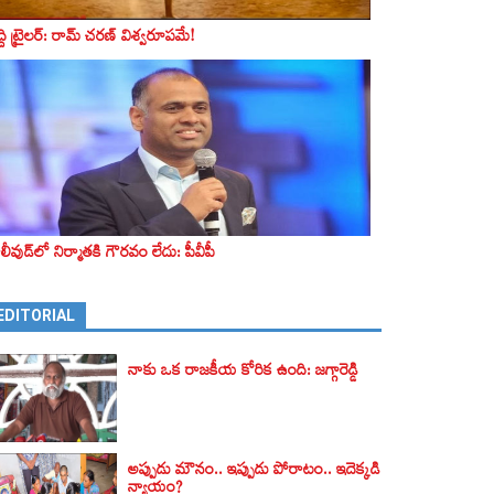
ద్ది ట్రైలర్‌: రామ్‌ చరణ్‌ విశ్వరూపమే!
లీవుడ్‌లో నిర్మాతకి గౌరవం లేదు: పీవీపీ
EDITORIAL
నాకు ఒక రాజకీయ కోరిక ఉంది: జగ్గారెడ్డి
అప్పుడు మౌనం.. ఇప్పుడు పోరాటం.. ఇదెక్కడి
న్యాయం?