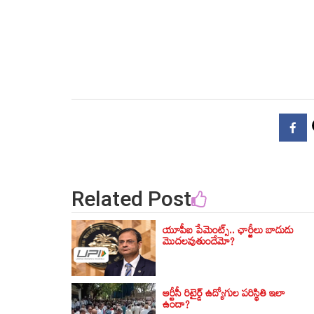
Related Post
యూపీఐ పేమెంట్స్.. ఛార్జీలు బాదుడు
మొదలవుతుందేమో?
ఆర్టీసీ రిటైర్డ్ ఉద్యోగుల పరిస్థితి ఇలా
ఉందా?