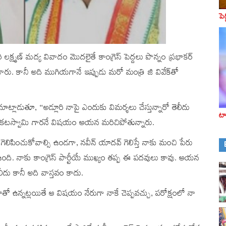
పె
లక్ష్మణ్ మద్య వివాదం మొదలైతే కాంగ్రెస్‌ పెద్దలు పొన్నం ప్రభాకర్‌
రు. కానీ అది ముగియగానే ఇప్పుడు మరో మంత్రి జి వివేక్‌తో
ట్లాడుతూ, “అడ్లూరి నాపై ఎందుకు విమర్శలు చేస్తున్నారో తెలీదు
టా
ెంకటస్వామి గారనే విషయం ఆయన మరిచిపోతున్నారు.
ిసి గెలిపించుకోవాల్సి ఉండగా, నవీన్ యాదవ్‌ గెలిస్తే నాకు మంచి పేరు
ి. నాకు కాంగ్రెస్‌ పార్టీయే ముఖ్యం తప్ప ఈ పదవులు కావు. ఆయన
ెలీదు కానీ అది వాస్తవం కాదు.
ో ఉన్నట్లయితే ఆ విషయం నేరుగా నాకే చెప్పవచ్చు, పరోక్షంలో నా