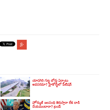
యాదగిరి గుట్ట బోర్డు ఏర్పాటు
అవసరమా? హైకోర్టులో పిటిషన్‌
హోర్ముజ్ జలసంధి తెరుస్తారా లేక దాడి
చేయమంటారా? ట్రంప్