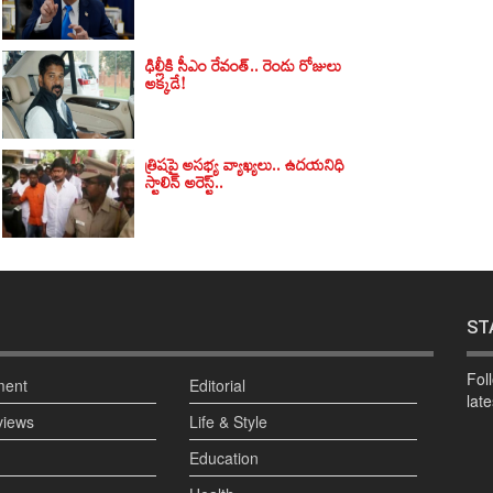
ఢిల్లీకి సీఎం రేవంత్.. రెండు రోజులు
అక్కడే!
త్రిషపై అసభ్య వ్యాఖ్యలు.. ఉదయనిధి
స్టాలిన్ అరెస్ట్..
ST
Fol
ment
Editorial
lat
views
Life & Style
Education