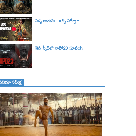
పళ్ళ బురుసు.. ఇచ్చి పడేద్దాం
జెట్ స్పీడ్‌లో రాపో23 షూటింగ్
సినిమా స‌మీక్ష