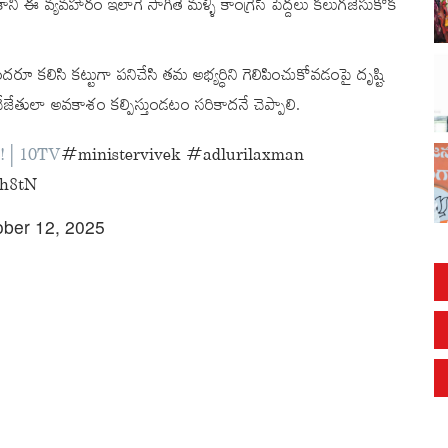
ానీ ఈ వ్యవహారం ఇలాగే సాగితే మళ్ళీ కాంగ్రెస్‌ పెద్దలు కలుగజేసుకోక
ందరూ కలిసి కట్టుగా పనిచేసి తమ అభ్యర్ధిని గెలిపించుకోవడంపై దృష్టి
ు చేజేతులా అవకాశం కల్పిస్తుండటం సరికాదనే చెప్పాలి.
ారు! | 10TV
#ministervivek
#adlurilaxman
Dh8tN
ober 12, 2025