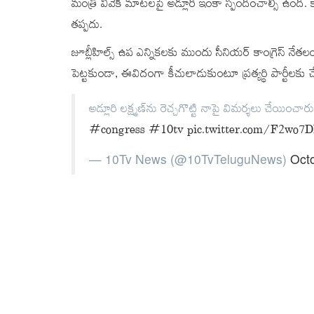
మంత్రి వివేక్ మాటలపై అడ్లూరి ఇంకా స్పందించాల్సి ఉంది. క
తప్పదు.
జూబ్లీహిల్స్‌ ఉప ఎన్నికలకు ముందు సీనియర్ కాంగ్రెస్‌ నేతల
పెట్టకుండా, ఈవిదంగా కీచులాడుకుంటూ ప్రత్యర్ధి పార్టీలక
అడ్లూరి లక్ష్మణ్‌ను రెచ్చగొట్టి నాపై విమర్శలు చేయించ
#congress
#10tv
pic.twitter.com/F2wo7
— 10Tv News (@10TvTeluguNews)
Oct