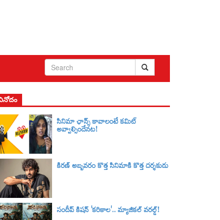
వినోదం
సినిమా ఛాన్స్ కావాలంటే కమిట్
అవ్వాల్సిందేనట!
కిరణ్ అబ్బవరం కొత్త సినిమాకి కొత్త దర్శకుడు
సందీప్ కిషన్ 'కరికాల'.. మ్యాజికల్ వరల్డ్‌!