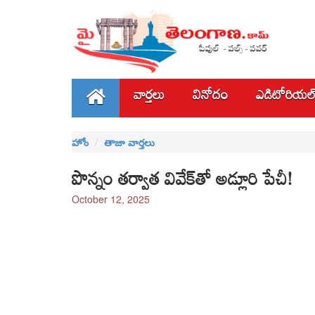
వార్తలు
వినోదం
ఎడిటోరియల
హోం
తాజా వార్తలు
పొన్నం తర్వాత వివేక్‌తో అడ్లూరి పేచీ!
October 12, 2025