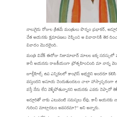
నాలుగైదు రోజుల క్రితమే మంత్రులు పొన్నం ప్రభాకర్, అడ్లూరి 
చేత ఆయనకు క్షమాపణలు చెప్పించి ఆ వివాదానికి తెర దించా
వివాదం మొదలైంది.
మంత్రి వివేక్ ఈరోజు నిజామాబాద్‌ మాలల ఐక్య సదస్సులో మా
కానీ అయనను రాజకీయంగా ప్రోత్సహించింది మా నాన్న వ
జూబ్లీహిల్స్‌ ఉప ఎన్నికలలో కాంగ్రెస్‌ అభ్యర్ధిని అందరూ కల
వస్తుందని అసూయ చెందుతుండటం చాలా హాస్యాస్పదంగా ఉంద
వస్తే నేను లేచి వెళ్ళిపోతున్నానని ఆయనకు ఎవరు చెప్పారో త
అడ్లూరితో నాకు ఎటువంటి సమస్యలు లేవు. కానీ ఆయనకు నాత
గురించి మాట్లాడటం అవసరమా?” అని అన్నారు.