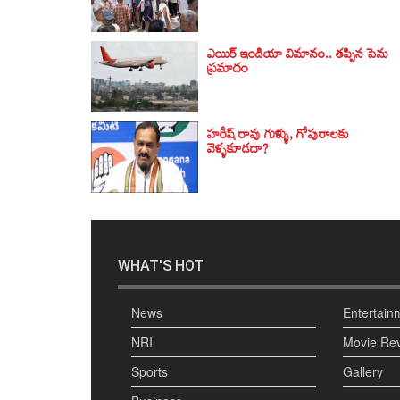
ఎయిర్ ఇండియా విమానం.. తప్పిన పెను
ప్రమాదం
హరీష్‌ రావు గుళ్ళు, గోపురాలకు
వెళ్ళకూడదా?
WHAT'S HOT
News
Entertain
NRI
Movie Re
Sports
Gallery