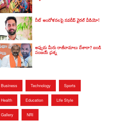
నీట్ ఆందోళనలపై నవదీప్ వైరల్ వీడియో!
అప్పుడు మీరు రాజీనామాలు చేశారా? బండి
సంజయ్‌ ప్రశ్న
Business
Technology
Sports
Health
Education
Life Style
Gallery
NRI