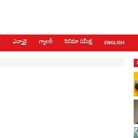
్
ఎన్నారై
గ్యాలరీ
సినిమా స‌మీక్ష
ENGLISH