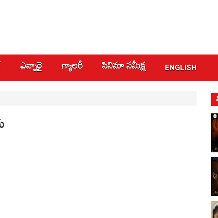
్
ఎన్నారై
గ్యాలరీ
సినిమా స‌మీక్ష
ENGLISH
దు