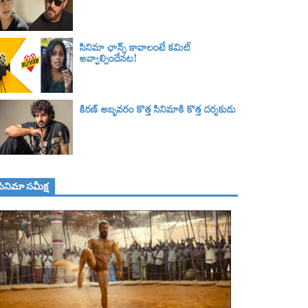
సినిమా ఛాన్స్ కావాలంటే కమిట్
అవ్వాల్సిందేనట!
కిరణ్ అబ్బవరం కొత్త సినిమాకి కొత్త దర్శకుడు
సినిమా స‌మీక్ష