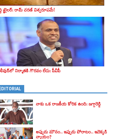
ద్ది ట్రైలర్‌: రామ్‌ చరణ్‌ విశ్వరూపమే!
లీవుడ్‌లో నిర్మాతకి గౌరవం లేదు: పీవీపీ
EDITORIAL
నాకు ఒక రాజకీయ కోరిక ఉంది: జగ్గారెడ్డి
అప్పుడు మౌనం.. ఇప్పుడు పోరాటం.. ఇదెక్కడి
న్యాయం?