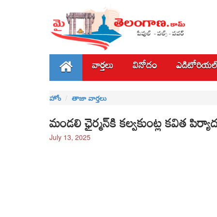
వార్తలు
వినోదం
ఎడిటోరియల
హోం
తాజా వార్తలు
మండలి ఛైర్మన్‌కి కల్వకుంట్ల కవిత పిర్యా
July 13, 2025