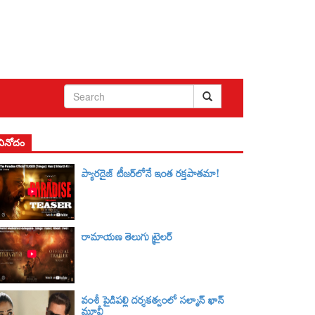
వినోదం
ప్యారడైజ్ టీజర్‌లోనే ఇంత రక్తపాతమా!
రామాయణ తెలుగు ట్రైలర్‌
వంశీ పైడిపల్లి దర్శకత్వంలో సల్మాన్ ఖాన్
మూవీ