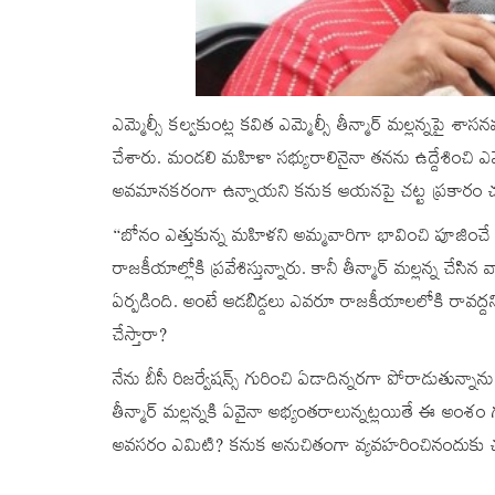
ఎమ్మెల్సీ కల్వకుంట్ల కవిత ఎమ్మెల్సీ తీన్మార్ మల్లన్నపై శాసన
చేశారు. మండలి మహిళా సభ్యురాలినైనా తనను ఉద్దేశించి ఎమ్మె
అవమానకరంగా ఉన్నాయని కనుక ఆయనపై చట్ట ప్రకారం చర
“బోనం ఎత్తుకున్న మహిళని అమ్మవారిగా భావించి పూజించే స
రాజకీయాల్లోకి ప్రవేశిస్తున్నారు. కానీ తీన్మార్ మల్లన్న చే
ఏర్పడింది. అంటే ఆడబిడ్డలు ఎవరూ రాజకీయాలలోకి రావద్దన
చేస్తారా?
నేను బీసీ రిజర్వేషన్స్ గురించి ఏడాదిన్నరగా పోరాడుతున
తీన్మార్ మల్లన్నకి ఏవైనా అభ్యంతరాలున్నట్లయితే ఈ అంశం 
అవసరం ఎమిటి? కనుక అనుచితంగా వ్యవహరించినందుకు చట్ట ప