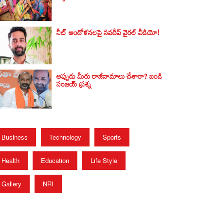
నీట్ ఆందోళనలపై నవదీప్ వైరల్ వీడియో!
అప్పుడు మీరు రాజీనామాలు చేశారా? బండి
సంజయ్‌ ప్రశ్న
Business
Technology
Sports
Health
Education
Life Style
Gallery
NRI