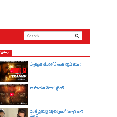
వినోదం
ప్యారడైజ్ టీజర్‌లోనే ఇంత రక్తపాతమా!
రామాయణ తెలుగు ట్రైలర్‌
వంశీ పైడిపల్లి దర్శకత్వంలో సల్మాన్ ఖాన్
మూవీ