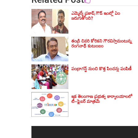
ఎమ్మెల్యే ప్రకాష్ గౌడ్ ఇంట్లో ఏం
జరుగుతోంది?
తండ్రి చివరి కోరికని గౌరవిస్తామంటున్న
రంగనాథ్ కుటుంబం
పంద్రాగస్ట్ నుంచి కొత్త పించన్లు పంపిణీ
ఇక తెలంగాణ ప్రభుత్వ కార్యాలయాలలో
టీ-ఫైబర్ మాత్రమే