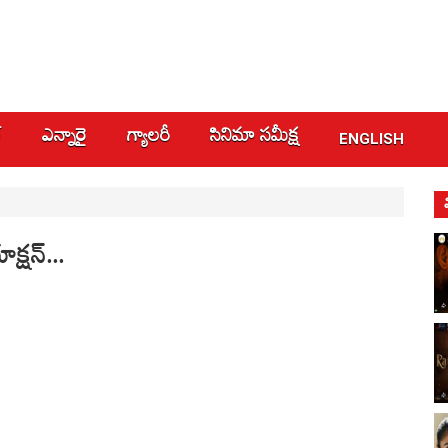
్
ఎన్నారై
గ్యాలరీ
సినిమా స‌మీక్ష
ENGLISH
క్షన్...