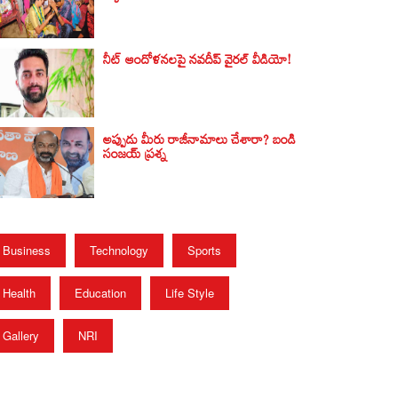
నీట్ ఆందోళనలపై నవదీప్ వైరల్ వీడియో!
అప్పుడు మీరు రాజీనామాలు చేశారా? బండి
సంజయ్‌ ప్రశ్న
Business
Technology
Sports
Health
Education
Life Style
Gallery
NRI