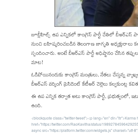
జూబ్లీహిల్స్‌ ఉప ఎన్నికలో కాంగ్రెస్‌ పార్టీ చేతిలో బీఆర్ఎస్‌
నుంచి బహిష్కరించబడిన తెలంగాణ జాగృతి అధ్యక్షురాలు కల్వక
స్పందించారు. అంటే బీఆర్ఎస్‌ పార్టీ అధిష్టానం చేసిన తప్
మాట!
ఓడిపోయినందుకు కాంగ్రెస్‌ మంత్రులు, నేతలు చేస్తున్న వ్య
బీఆర్ఎస్‌ వర్కింగ్ ప్రెసిడెంట్‌ కేటీఆర్‌ చెల్లెలు కల్వక
ఈ ఉప ఎన్నిక తర్వాత అటు కాంగ్రెస్‌ పార్టీ, ప్రభుత్వంలో, ఇట
ఉంది.
<blockquote class="twitter-tweet"><p lang="en" dir="ltr">Karma
href="https://twitter.com/RaoKavitha/status/198927845964292
async src="https://platform.twitter.com/widgets.js" charset="utf-8"