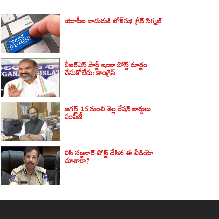
యూపీఐ బాదుడుకి లోక్‌సభ గ్రీన్ సిగ్నల్‌
బీఆర్ఎస్‌ పార్టీ ఇంకా పోస్ట్ మార్టం
చేసుకోలేదు: కాంగ్రెస్‌
ఆగస్ట్ 15 నుంచి తెల్ల రేషన్ కార్డులు
పంపిణీ
విసి సజ్జనార్‌ పోస్ట్ చేసిన ఈ వీడియో
చూశారా?