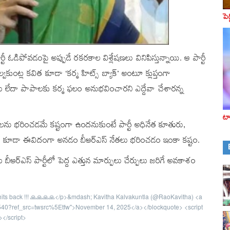
పె
 పార్టీ ఓడిపోవడంపై అప్పుడే రకరకాల విశ్లేషణలు వినిపిస్తున్నాయి. ఆ పార్టీ
ుంట్ల కవిత కూడా ‘కర్మ హిట్స్ బ్యాక్’ అంటూ క్లుప్తంగా
పులు లేదా పాపాలకు కర్మ ఫలం అనుభవించారని ఎద్దేవా చేశారన్న
టా
ాఖ్యలను భరించడమే కష్టంగా ఉందనుకుంటే పార్టీ అధినేత కూతురు,
ుంట్ల కవిత కూడా ఈవిదంగా అనడం బీఆర్ఎస్‌ నేతలు భరించడం ఇంకా కష్టం.
ు బీఆర్ఎస్‌ పార్టీలో పెద్ద ఎత్తున మార్పులు చేర్పులు జరిగే అవకాశం
 hits back !!! 🙏🙏🙏🙏</p>&mdash; Kavitha Kalvakuntla (@RaoKavitha) <a
5540?ref_src=twsrc%5Etfw">November 14, 2025</a></blockquote> <script
></script>