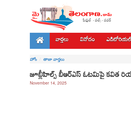
వార్తలు
వినోదం
ఎడిటోరియల
హోం
తాజా వార్తలు
జూబ్లీహిల్స్‌ బీఆర్ఎస్‌ ఓటమిపై కవిత రియా
November 14, 2025