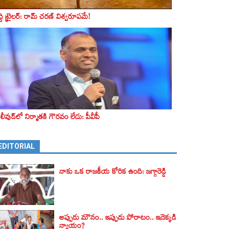
ద్ది ట్రైలర్‌: రామ్‌ చరణ్‌ విశ్వరూపమే!
లీవుడ్‌లో నిర్మాతకి గౌరవం లేదు: పీవీపీ
EDITORIAL
నాకు ఒక రాజకీయ కోరిక ఉంది: జగ్గారెడ్డి
అప్పుడు మౌనం.. ఇప్పుడు పోరాటం.. ఇదెక్కడి
న్యాయం?