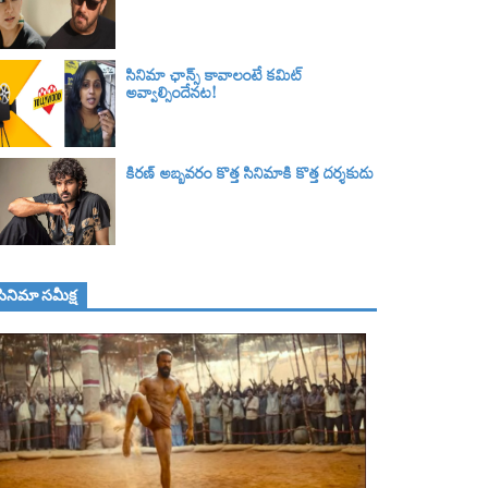
సినిమా ఛాన్స్ కావాలంటే కమిట్
అవ్వాల్సిందేనట!
కిరణ్ అబ్బవరం కొత్త సినిమాకి కొత్త దర్శకుడు
సినిమా స‌మీక్ష