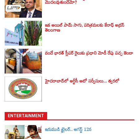
మొదలవుతుందేమో?
ఇక ఆయిల్ పామ్ సాగు, పరిశ్రమలకు కేరాఫ్ అడ్రస్
తెలంగాణ
వందే భారత్ స్లీపర్ రైలుకు ప్రధాని మోడీ రేపు పచ్చ జెండా
హైదరాబాద్‌లో ఆర్టీసీ ఆటో సర్వీసులు... త్వరలో
ENTERTAINMENT
ఇరుముడి ట్రైలర్‌.. ఆగస్ట్ 12న