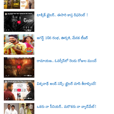
టాక్సిక్‌ ట్రైలర్‌.. ఈసారి కాస్త డిఫరెంట్ !
ఆగస్ట్ 10న రంభ, ఊర్వశి, మేనక టీజర్‌
రామాయణ.. ఓవర్సీస్‌లో రెండు రోజుల ముందే
విశ్వనాథ్ అండ్ సన్స్: ట్రైలర్‌ చూసి తీరాల్సిందే!
ఒకరు నా సీనియర్.. మరొకరు నా బ్యాచ్‌మేట్!