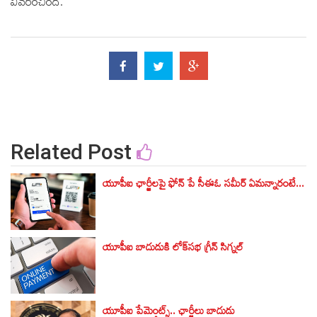
వివరించింది.
Related Post
యూపీఐ ఛార్జీలపై ఫోన్ పే సీఈఓ సమీర్ ఏమన్నారంటే...
యూపీఐ బాదుడుకి లోక్‌సభ గ్రీన్ సిగ్నల్‌
యూపీఐ పేమెంట్స్.. ఛార్జీలు బాదుడు