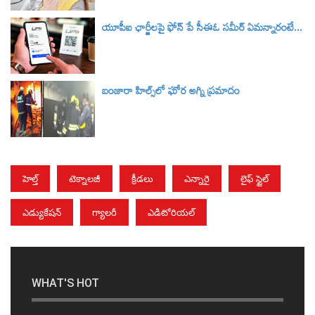
యూపీఐ ఛార్జీలపై ఫోన్ పే సీఈఓ సమీర్ ఏమన్నారంటే...
బంజారా హిల్స్‌లో ఘోర అగ్ని ప్రమాదం
హెల్త్
టెక్నాలజీ
క్రీడలు
ఎన్నారై
లైఫ్ స్టైల్
ఎడ్యుకేషన్
గ్యాలరీ
ఎడిటోరియల్
WHAT'S HOT