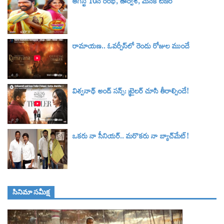
ఆగస్ట్ 10న రంభ, ఊర్వశి, మేనక టీజర్‌
రామాయణ.. ఓవర్సీస్‌లో రెండు రోజుల ముందే
విశ్వనాథ్ అండ్ సన్స్: ట్రైలర్‌ చూసి తీరాల్సిందే!
ఒకరు నా సీనియర్.. మరొకరు నా బ్యాచ్‌మేట్!
సినిమా స‌మీక్ష