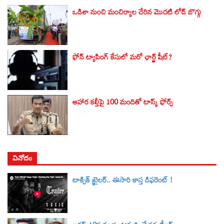
ఒడిశా నుంచి మంచిర్యాల చేరిన మొదటి లోడ్ బొగ్గు
ఫోన్ ట్యాపింగ్‌ కేసులో మరో ఛార్జ్‌ షీట్‌?
ఆహార కల్తీపై 100 మందితో టాస్క్ ఫోర్స్
వినోదం
టాక్సిక్‌ ట్రైలర్‌.. ఈసారి కాస్త డిఫరెంట్ !