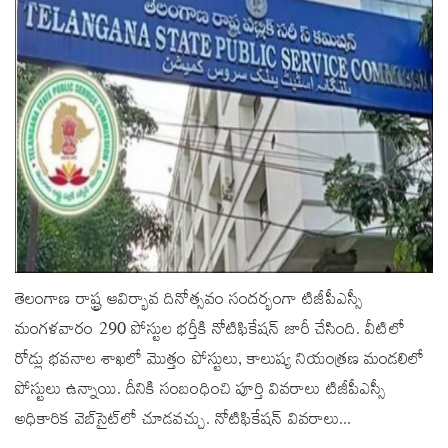
తెలంగాణ రాష్ట్ర ఆవిర్భావ దినోత్సవం సందర్భంగా టిజీపీఎస్సీ
మంగళవారం 290 పోస్టుల భర్తీకి నోటిఫికేషన్‌ జారీ చేసింది. వీటిలో
రోడ్లు భవనాల శాఖలో మొత్తం పోస్టులు, కాలుష్య నియంత్రణ మండలిలో
పోస్టులు ఉన్నాయి. దీనికి సంబంధించి పూర్తి వివరాలు టిజీపీఎస్సీ
అధికారిక వెబ్‌సైట్‌లో చూడవచ్చు. నోటిఫికేషన్‌ వివరాలు...