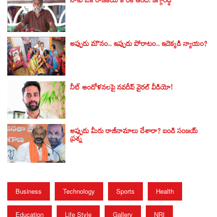
నాకు ఒక రాజకీయ కోరిక ఉంది: జగ్గారెడ్డి
అప్పుడు మౌనం.. ఇప్పుడు పోరాటం.. ఇదెక్కడి న్యాయం?
నీట్ ఆందోళనలపై నవదీప్ వైరల్ వీడియో!
అప్పుడు మీరు రాజీనామాలు చేశారా? బండి సంజయ్‌
ప్రశ్న
Business
Technology
Sports
Health
Education
Life Style
Gallery
NRI