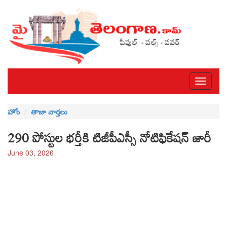
Toggle
navigati
హోం
తాజా వార్తలు
290 పోస్టుల భర్తీకి టిజీపీఎస్సీ నోటిఫికేషన్‌ జారీ
June 03, 2026