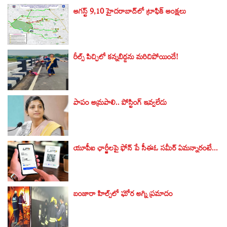
ఆగస్ట్ 9,10 హైదరాబాద్‌లో ట్రాఫిక్ ఆంక్షలు
రీల్స్ పిచ్చిలో కన్నబిడ్డను మరిచిపోయిందే!
పాపం ఆమ్రపాలి.. పోస్టింగ్ ఇవ్వలేదు
యూపీఐ ఛార్జీలపై ఫోన్ పే సీఈఓ సమీర్ ఏమన్నారంటే...
బంజారా హిల్స్‌లో ఘోర అగ్ని ప్రమాదం