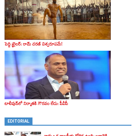
పెద్ది ట్రైలర్‌: రామ్‌ చరణ్‌ విశ్వరూపమే!
టాలీవుడ్‌లో నిర్మాతకి గౌరవం లేదు: పీవీపీ
EDITORIAL