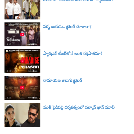
ఒకరు నా సీనియర్.. మరొకరు నా బ్యాచ్‌మేట్!
పళ్ళ బురుసు.. ట్రైలర్‌ చూశారా?
ప్యారడైజ్ టీజర్‌లోనే ఇంత రక్తపాతమా!
రామాయణ తెలుగు ట్రైలర్‌
వంశీ పైడిపల్లి దర్శకత్వంలో సల్మాన్ ఖాన్ మూవీ