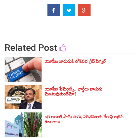
Related Post
యూపీఐ బాదుడుకి లోక్‌సభ గ్రీన్ సిగ్నల్‌
యూపీఐ పేమెంట్స్.. ఛార్జీలు బాదుడు
మొదలవుతుందేమో?
ఇక ఆయిల్ పామ్ సాగు, పరిశ్రమలకు కేరాఫ్ అడ్రస్
తెలంగాణ