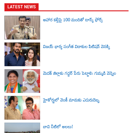
LATEST NEWS
ఆహార కల్తీపై 100 మందితో టాస్క్ ఫోర్స్
విజయ్ భార్య సంగీత విడాకుల పిటిషన్ వెనక్కి
మెదక్ జిల్లాకు గద్దర్ పేరు పెట్టాలి: గుమ్మడి వెన్నెల
హైకోర్టులో వెంకీ మామకు ఎదురుదెబ్బ
బావి నీటిలో అలలు!