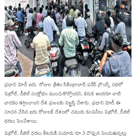
ప్రధాని మోడీ ఐదు రోజుల క్రితం సికింద్రాబాద్‌ పరేడ్ గ్రౌండ్స్‌ సభలో
పెట్రోల్, డీజిల్ సంక్షోభం ముంచుకొస్తోందని, కనుక అందరూ వాటి
వాడకం తగ్గించాలని దేశ ప్రజలకు విజ్ఞప్తి చేశారు. ప్రధాని మోడీ ఈ
సూచన చేసిన ఐదు రోజులకే దేశంలో చమురు కంపెనీలు పెట్రోల్, డీజిల్
ధరలు పెంచేశాయి.
పెట్రోల్, డీజిల్ ధరలు లీటరుకి సుమారు రూ.3 చొప్పున పెంచుతున్నట్లు