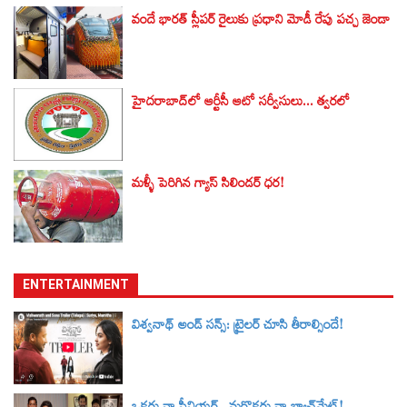
వందే భారత్ స్లీపర్ రైలుకు ప్రధాని మోడీ రేపు పచ్చ జెండా
హైదరాబాద్‌లో ఆర్టీసీ ఆటో సర్వీసులు... త్వరలో
మళ్ళీ పెరిగిన గ్యాస్ సిలిండర్ ధర!
ENTERTAINMENT
విశ్వనాథ్ అండ్ సన్స్: ట్రైలర్‌ చూసి తీరాల్సిందే!