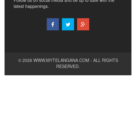
Follow us on social media and be up to date with the
latest happenings.
© 2026
WWW.MYTELANGANA.COM
- ALL RIGHTS
RESERVED.