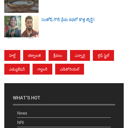
సంతోష్ గౌడ్ ప్రేమ కథలో కొత్త ట్విస్ట్!
హెల్త్
టెక్నాలజీ
క్రీడలు
ఎన్నారై
లైఫ్ స్టైల్
ఎడ్యుకేషన్
గ్యాలరీ
ఎడిటోరియల్
WHAT'S HOT
News
NRI