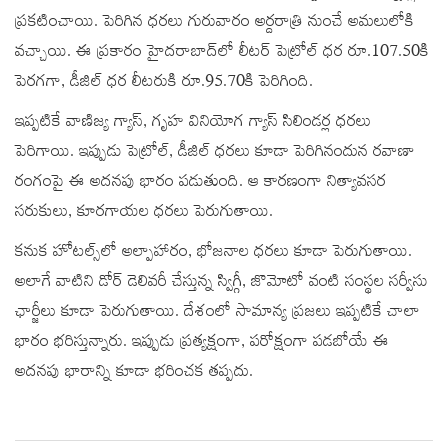
ప్రకటించాయి. పెరిగిన ధరలు గురువారం అర్దరాత్రి నుంచే అమలులోకి
వచ్చాయి. ఈ ప్రకారం హైదరాబాద్‌లో లీటర్ పెట్రోల్ ధర రూ.107.50కి
పెరగగా, డీజిల్ ధర లీటరుకి రూ.95.70కి పెరిగింది.
ఇప్పటికే వాణిజ్య గ్యాస్, గృహ వినియోగ గ్యాస్ సిలిండర్ల ధరలు
పెరిగాయి. ఇప్పుడు పెట్రోల్, డీజిల్‌ ధరలు కూడా పెరిగినందున రవాణా
రంగంపై ఈ అదనపు భారం పడుతుంది. ఆ కారణంగా నిత్యావసర
సరుకులు, కూరగాయల ధరలు పెరుగుతాయి.
కనుక హోటల్స్‌లో అల్పాహారం, భోజనాల ధరలు కూడా పెరుగుతాయి.
అలాగే వాటిని డోర్ డెలివరీ చేస్తున్న స్విగ్గీ, జొమోటో వంటి సంస్థల సర్వీసు
ఛార్జీలు కూడా పెరుగుతాయి. దేశంలో సామాన్య ప్రజలు ఇప్పటికే చాలా
భారం భరిస్తున్నారు. ఇప్పుడు ప్రత్యక్షంగా, పరోక్షంగా పడబోయే ఈ
అదనపు భారాన్ని కూడా భరించక తప్పదు.