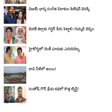
విజయ్ భార్య సంగీత విడాకుల పిటిషన్ వెనక్కి
మెదక్ జిల్లాకు గద్దర్ పేరు పెట్టాలి: గుమ్మడి వెన్నెల
హైకోర్టులో వెంకీ మామకు ఎదురుదెబ్బ
బావి నీటిలో అలలు!
సంతోష్ గౌడ్ ప్రేమ కథలో కొత్త ట్విస్ట్!