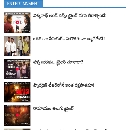
ENTERTAINMENT
విశ్వనాథ్ అండ్ సన్స్: ట్రైలర్‌ చూసి తీరాల్సిందే!
ఒకరు నా సీనియర్.. మరొకరు నా బ్యాచ్‌మేట్!
పళ్ళ బురుసు.. ట్రైలర్‌ చూశారా?
ప్యారడైజ్ టీజర్‌లోనే ఇంత రక్తపాతమా!
రామాయణ తెలుగు ట్రైలర్‌