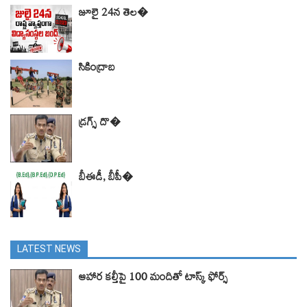
జూలై 24న తెల�
సికింద్రాబ
డ్రగ్స్ దొ�
బీఈడీ, బీపీ�
LATEST NEWS
ఆహార కల్తీపై 100 మందితో టాస్క్ ఫోర్స్