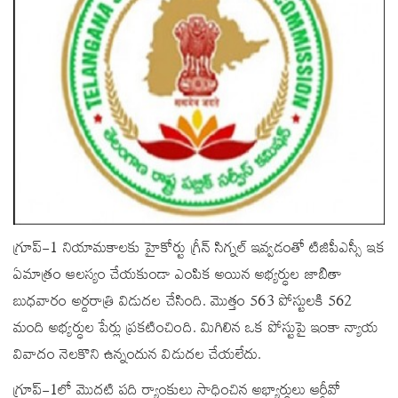
గ్రూప్-1 నియామకాలకు హైకోర్టు గ్రీన్ సిగ్నల్‌ ఇవ్వడంతో టిజిపీఎస్సీ ఇక
ఏమాత్రం ఆలస్యం చేయకుండా ఎంపిక అయిన అభ్యర్ధుల జాబితా
బుధవారం అర్దరాత్రి విడుదల చేసింది. మొత్తం 563 పోస్టులకి 562
మంది అభ్యర్ధుల పేర్లు ప్రకటించింది. మిగిలిన ఒక పోస్టుపై ఇంకా న్యాయ
వివాదం నెలకొని ఉన్నందున విడుదల చేయలేదు.
గ్రూప్-1లో మొదటి పది ర్యాంకులు సాధించిన అభ్యార్ధులు ఆర్డీవో