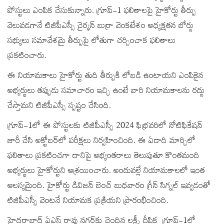
పోస్టులు ఎంపిక చేసుకున్నారు. గ్రూప్-1 ఫలితాలపై హైకోర్టు తీర్పు
వెలువడగానే టిజిపీఎస్సీ చైర్మన్ బుర్రా వెంకటేశం అధ్యక్షతన బోర్డు
సభ్యులు సమావేశమై తీర్పుపై లోతుగా చర్చించాక ఫలితాలు
ప్రకటించారు.
ఈ నియామకాలు హైకోర్టు తుది తీర్పుకి లోబడి ఉంటాయని ఎంపికైన
అభ్యర్ధులు తప్పుడు సమాచారం ఇచ్చి ఉంటే వారి నియామకాలను రద్దు
చేస్తామని టిజిపీఎస్సీ స్పష్టం చేసింది.
గ్రూప్-1లో ఈ పోస్టులకు టిజిపీఎస్సీ 2024 ఫిభ్రవరిలో నోటిఫికేషన్‌
జారీ చేసి అక్టోబర్‌లో పరీక్షలు నిర్వహించింది. ఈ ఏడాది మార్చిలో
ఫలితాలు ప్రకటించగా దానిపై అభ్యంతరాలు తెలుపుతూ కొంతమంది
అభ్యర్ధులు హైకోర్టుని ఆశ్రయించారు. అందువల్లే నియామకాలలో ఇంత
ఆలస్యమైంది. హైకోర్టు డివిజన్ బెంచ్ బుధవారం గ్రీన్ సిగ్నల్‌ ఇవ్వడంతో
టిజిపీఎస్సీ వెంటనే నియామక ప్రక్రియని ప్రారంభించింది.
హైదరాబాద్‌ ఏఎస్ రావు నగర్‌కు చెందిన లక్ష్మీ దీపిక గ్రూప్-1లో