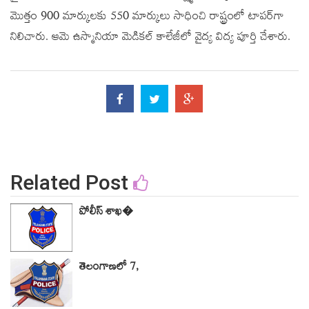
మొత్తం 900 మార్కులకు 550 మార్కులు సాధించి రాష్ట్రంలో టాపర్‌గా
నిలిచారు. ఆమె ఉస్మానియా మెడికల్ కాలేజీలో వైద్య విద్య పూర్తి చేశారు.
Related Post
పోలీస్ శాఖ�
తెలంగాణలో 7,