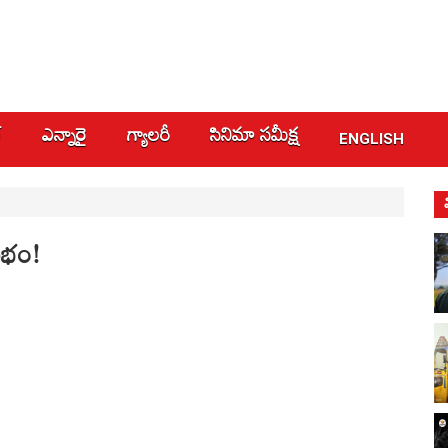
్
ఎన్నారై
గ్యాలరీ
సినిమా స‌మీక్ష
ENGLISH
శుభం!