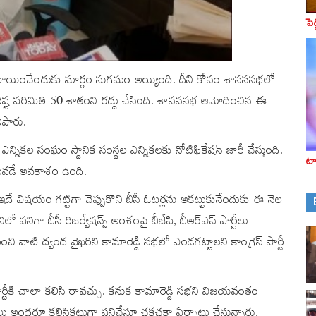
పె
్‌ కేటాయించేందుకు మార్గం సుగమం అయ్యింది. దీని కోసం శాసనసభలో
‌ గరిష్ట పరిమితి 50 శాతంని రద్దు చేసింది. శాసనసభ ఆమోదించిన ఈ
లిపారు.
్నికల సంఘం స్థానిక సంస్థల ఎన్నికలకు నోటిఫికేషన్ జారీ చేస్తుంది.
టా
ెలువడే అవకాశం ఉంది.
పార్టీ ఇదే విషయం గట్టిగా చెప్పుకొని బీసీ ఓటర్లను ఆకట్టుకునేందుకు ఈ నెల
ో పనిగా బీసీ రిజర్వేషన్స్‌ అంశంపై బీజేపి, బీఆర్ఎస్‌ పార్టీలు
చి వాటి ద్వంద వైఖరిని కామారెడ్డి సభలో ఎండగట్టాలని కాంగ్రెస్‌ పార్టీ
ార్టీకి చాలా కలిసి రావచ్చు. కనుక కామారెడ్డి సభని విజయవంతం
యేలు అందరూ కలిసికట్టుగా పనిచేస్తూ చకచకా ఏర్పాట్లు చేస్తున్నారు.