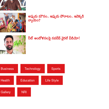
అప్పుడు మౌనం.. ఇప్పుడు పోరాటం.. ఇదెక్కడి
న్యాయం?
నీట్ ఆందోళనలపై నవదీప్ వైరల్ వీడియో!
Business
Technology
Sports
Health
Education
Life Style
Gallery
NRI