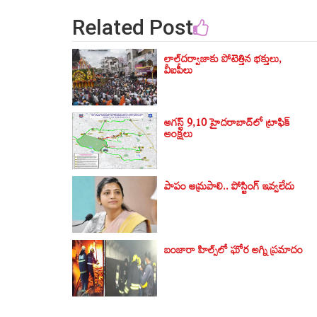
Related Post
లాల్‌దర్వాజాకు పోటెత్తిన భక్తులు,
వీఐపీలు
ఆగస్ట్ 9,10 హైదరాబాద్‌లో ట్రాఫిక్
ఆంక్షలు
పాపం ఆమ్రపాలి.. పోస్టింగ్ ఇవ్వలేదు
బంజారా హిల్స్‌లో ఘోర అగ్ని ప్రమాదం