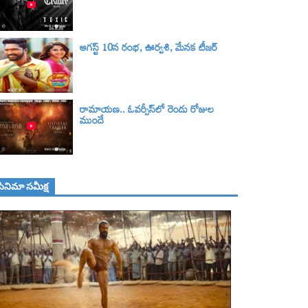
ఆగస్ట్ 10న రంభ, ఊర్వశి, మేనక టీజర్‌
రామాయణ.. ఓవర్సీస్‌లో రెండు రోజుల
ముందే
సినిమా స‌మీక్ష