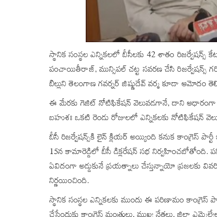
స్థానిక సంస్థల ఎన్నికలలో బీసీలకు 42 శాతం రిజర్వేషన్స
పంచాయితీరాజ్‌, మున్సిపల్‌ చట్ట సవరణ చేసి రిజర్వేషన్స్
బిల్లుని తెలంగాణ గవర్నర్‌ జిష్ణుదేవ్ వర్మ కూడా ఆమోదం తె
ఈ మేరకు గెజిట్ నోటిఫికేషన్ వెలువడగానే, దాని ఆధారంగా ఎన
బహుశః ఒకటి రెండు రోజులలో ఎన్నికలకు నోటిఫికేషన్ వ
బీసీ రిజర్వేషన్స్‌కి లైన్ క్లియర్ అయ్యింది కనుక కాంగ్రెస్‌ 
15న కామారెడ్డిలో బీసీ డిక్లరేషన్ సభ నిర్వహించబోతోంది. పనిల
ఏవిదంగా అడ్డుకునే ప్రయత్నాలు చేస్తున్నాయో ప్రజలకు వివరిం
నిర్ణయించింది.
స్థానిక సంస్థల ఎన్నికలకు ముందు ఈ పరిణామం కాంగ్రెస్‌ ప
చేసేందుకు కాంగ్రెస్‌ మంత్రులు, ముఖ్య నేతలు, జిల్లా ఎమ్మెల్