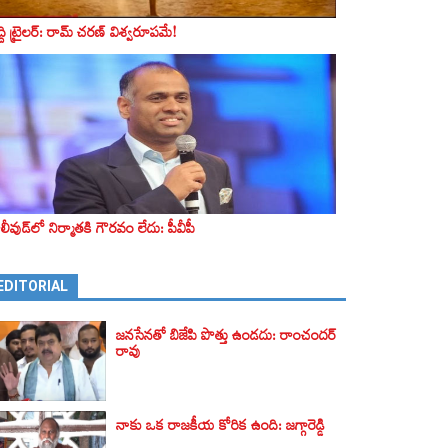
ద్ది ట్రైలర్‌: రామ్‌ చరణ్‌ విశ్వరూపమే!
లీవుడ్‌లో నిర్మాతకి గౌరవం లేదు: పీవీపీ
EDITORIAL
జనసేనతో బిజేపి పొత్తు ఉండదు: రాంచందర్
రావు
నాకు ఒక రాజకీయ కోరిక ఉంది: జగ్గారెడ్డి