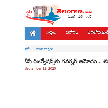
వార్తలు
వినోదం
ఎడిటోరియల
హోం
తాజా వార్తలు
బీసీ రిజర్వేషన్స్‌కు గవర్నర్ ఆమోదం... 
September 12, 2025