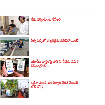
నేడు నర్సంపేటకు కేసీఆర్‌
రీల్స్ పిచ్చిలో కన్నబిడ్డను మరిచిపోయిందే!
యూపీఐ ఛార్జీలపై ఫోన్ పే సీఈఓ సమీర్
ఏమన్నారంటే...
ఒడిశా నుంచి మంచిర్యాల చేరిన మొదటి
లోడ్ బొగ్గు