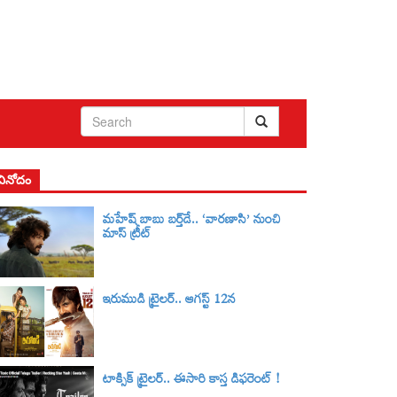
వినోదం
మహేష్ బాబు బర్త్‌డే.. ‘వారణాసి’ నుంచి
మాస్ ట్రీట్
ఇరుముడి ట్రైలర్‌.. ఆగస్ట్ 12న
టాక్సిక్‌ ట్రైలర్‌.. ఈసారి కాస్త డిఫరెంట్ !