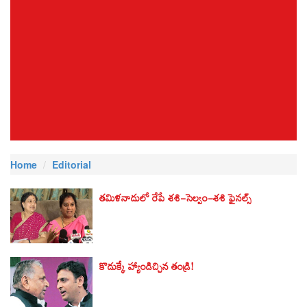
Home
Editorial
తమిళనాడులో రేపే శశి-సెల్వం-శశి ఫైనల్స్
కొడుక్కే హ్యాండిచ్చిన తండ్రి!