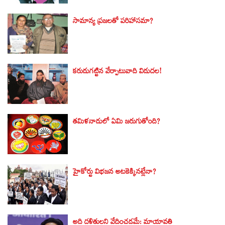
సామాన్య ప్రజలతో పరిహాసమా?
కరుడుగట్టిన వేర్పాటువాది విడుదల!
తమిళనాడులో ఏమి జరుగుతోంది?
హైకోర్టు విభజన అటకెక్కినట్లేనా?
అది దళితులని వేదించడమే: మాయావతి