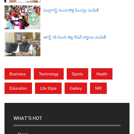
పంద్రాగస్ట్ నుంచి కొత్త పించన్లు పంపిణీ
ఆగస్ట్ 15 నుంచి తెల్ల రేషన్ కార్డులు పంపిణీ
Business
Technology
Sports
Health
Education
Life Style
Gallery
NRI
WHAT'S HOT