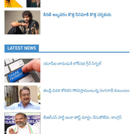
కిరణ్ అబ్బవరం కొత్త సినిమాకి కొత్త దర్శకుడు
LATEST NEWS
యూపీఐ బాదుడుకి లోక్‌సభ గ్రీన్ సిగ్నల్‌
తండ్రి చివరి కోరికని గౌరవిస్తామంటున్న రంగనాథ్ కుటుంబం
బీఆర్ఎస్‌ పార్టీ ఇంకా పోస్ట్ మార్టం చేసుకోలేదు: కాంగ్రెస్‌