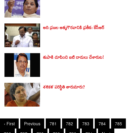
అది ప్రజల ఆత్మగౌరవానికి ప్రతీక: కేసీఆర్
తుపాకి చూపించి ఐటి దాడులు చేశారుట!
శశికళ పరిస్థితి తారుమారు?
‹ First
Previous
781
782
783
784
785