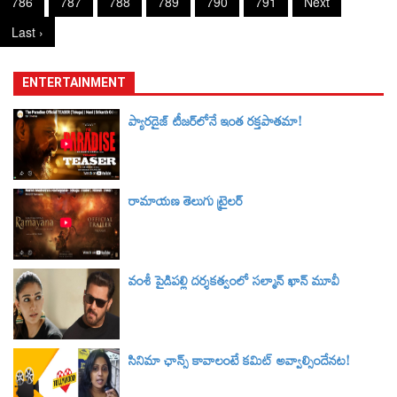
786
787
788
789
790
791
Next
Last ›
ENTERTAINMENT
ప్యారడైజ్ టీజర్‌లోనే ఇంత రక్తపాతమా!
రామాయణ తెలుగు ట్రైలర్‌
వంశీ పైడిపల్లి దర్శకత్వంలో సల్మాన్ ఖాన్ మూవీ
సినిమా ఛాన్స్ కావాలంటే కమిట్ అవ్వాల్సిందేనట!