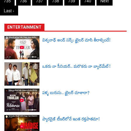
735
736
737
738
739
740
Next
Last ›
ENTERTAINMENT
విశ్వనాథ్ అండ్ సన్స్: ట్రైలర్‌ చూసి తీరాల్సిందే!
ఒకరు నా సీనియర్.. మరొకరు నా బ్యాచ్‌మేట్!
పళ్ళ బురుసు.. ట్రైలర్‌ చూశారా?
ప్యారడైజ్ టీజర్‌లోనే ఇంత రక్తపాతమా!