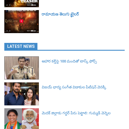
రామాయణ తెలుగు ట్రైలర్‌
LATEST NEWS
ఆహార కల్తీపై 100 మందితో టాస్క్ ఫోర్స్
విజయ్ భార్య సంగీత విడాకుల పిటిషన్ వెనక్కి
మెదక్ జిల్లాకు గద్దర్ పేరు పెట్టాలి: గుమ్మడి వెన్నెల