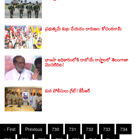
ప్రభుత్వమే కుట్ర చేయడం దారుణం: కోదండరామ్
భాజపా అధికారంలోకి రాబోయే రాష్ట్రాలలో తెలంగాణా
మొదటిదిట!
మన పోలీసులు గ్రేట్! కేసీఆర్
‹ First
Previous
730
731
732
733
734