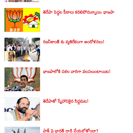
తెదేపా పెద్దల పీఠాలు కదిలిపోనున్నాయి: భాజపా
రజనీకాంత్ కు వ్యతిరేకంగా ఆందోళనలు!
భాజపాలోకి దశల వారిగా వలసలుంటాయిట!
తెదేపాతో స్నేహానికైన సిద్దమట!
పాక్ పై భారత్ దాడి చేయబోతోందా?