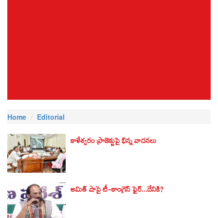
Home
Editorial
కాళేశ్వరం ప్రాజెక్టుపై భిన్న వాదనలు
అమిత్ షాపై టీ-కాంగ్రెస్ ఫైర్...దేనికి?