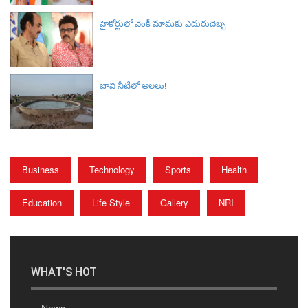
హైకోర్టులో వెంకీ మామకు ఎదురుదెబ్బ
బావి నీటిలో అలలు!
Business
Technology
Sports
Health
Education
Life Style
Gallery
NRI
WHAT'S HOT