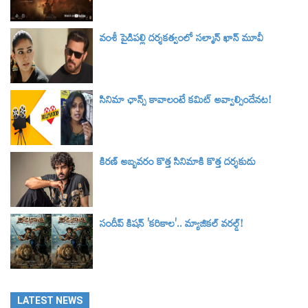
వంశీ పైడిపల్లి దర్శకత్వంలో సల్మాన్ ఖాన్ మూవీ
సినిమా ఛాన్స్ కావాలంటే కమిట్ అవ్వాల్సిందేనట!
కిరణ్ అబ్బవరం కొత్త సినిమాకి కొత్త దర్శకుడు
సందీప్ కిషన్ 'కరికాల'.. మ్యాజికల్ వరల్డ్‌!
LATEST NEWS