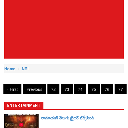
Home
NRI
‹ First
Previous
72
73
74
75
76
77
ENTERTAINMENT
రామాయణ్ తెలుగు ట్రైలర్‌ వచ్చేసింది