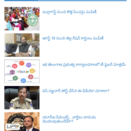
పంద్రాగస్ట్ నుంచి కొత్త పించన్లు పంపిణీ
ఆగస్ట్ 15 నుంచి తెల్ల రేషన్ కార్డులు పంపిణీ
ఇక తెలంగాణ ప్రభుత్వ కార్యాలయాలలో టీ-ఫైబర్ మాత్రమే
విసి సజ్జనార్‌ పోస్ట్ చేసిన ఈ వీడియో చూశారా?
యూపీఐ పేమెంట్స్.. ఛార్జీలు బాదుడు
మొదలవుతుందేమో?