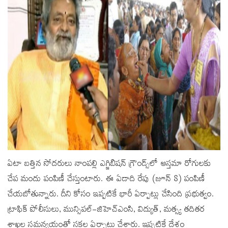
ఏటా బత్తిన సోదరులు నాంపల్లి ఎగ్జిబిషన్ గ్రౌండ్స్‌లో ఆస్తమా రోగులకు
చేప మందు పంపిణీ చేస్తుంటారు. ఈ ఏడాది రేపు (జూన్‌ 8) పంపిణీ
చేయబోతున్నారు. దీని కోసం ఇప్పటికే భారీ ఏర్పాట్లు చేసింది ప్రభుత్వం.
ట్రాఫిక్ పోలీసులు, మున్సిపల్-జిహెచ్‌ఎంసి, విద్యుత్, మత్స్య తదితర
శాఖల సమన్వయంతో సకల ఏర్పాట్లు చేశారు. ఇప్పటికే దేశం