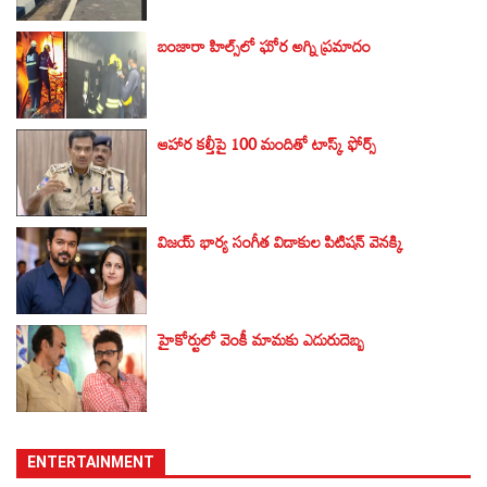
బంజారా హిల్స్‌లో ఘోర అగ్ని ప్రమాదం
ఆహార కల్తీపై 100 మందితో టాస్క్ ఫోర్స్
విజయ్ భార్య సంగీత విడాకుల పిటిషన్ వెనక్కి
హైకోర్టులో వెంకీ మామకు ఎదురుదెబ్బ
ENTERTAINMENT