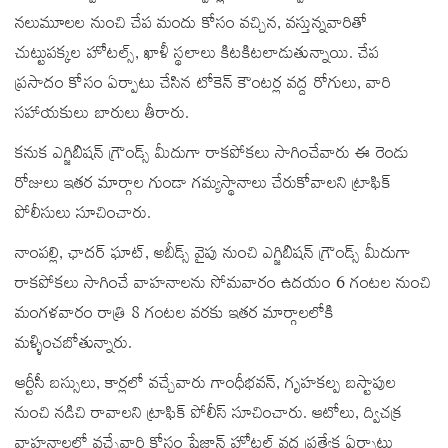
నలుమూలల నుంచి చేప మందు కోసం వచ్చిన, వస్తున్నవారితో
చుట్టుపక్కల హోటల్స్‌, ఖాళీ స్థలాలు కిటకిటలాడుతున్నాయి. చేప
ప్రసాదం కోసం ఏర్పాటు చేసిన టోకెన్ కౌంటర్ల వద్ద రోగులు, వారి
సహాయకులు బారులు తీరారు.
కనుక ఎగ్జిబిషన్ గ్రౌండ్స్ మీదుగా రాకపోకలు సాగించేవారు ఈ రెండు
రోజులు ఇతర మార్గాల గుండా గమ్యస్థానాలు చేరుకోవాలని ట్రాఫిక్
పోలీసులు సూచించారు.
నాంపల్లి, ఛాదర్ ఘాట్, అబీడ్స్ వైపు నుంచి ఎగ్జిబిషన్ గ్రౌండ్స్ మీదుగా
రాకపోకలు సాగించే వాహనాలను సోమవారం ఉదయం 6 గంటల నుంచి
మంగళవారం రాత్రి 8 గంటల వరకు ఇతర మార్గాలలోకి
మళ్ళించబోతున్నారు.
ఆర్టీసీ బస్సులు, కార్లలో వచ్చేవారు గాంధీభవన్, గృహకల్ప బస్టాపుల
నుంచి నడిచి రావాలని ట్రాఫిక్ పోలీస్ సూచించారు. ఆటోలు, ద్విచక్ర
వాహనాలలో వచ్చేవారి కోసం షేజాన్ హోటల్ వద్ద ప్రత్యేక ఏర్పాటు