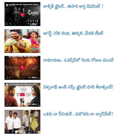
టాక్సిక్‌ ట్రైలర్‌.. ఈసారి కాస్త డిఫరెంట్ !
ఆగస్ట్ 10న రంభ, ఊర్వశి, మేనక టీజర్‌
రామాయణ.. ఓవర్సీస్‌లో రెండు రోజుల ముందే
విశ్వనాథ్ అండ్ సన్స్: ట్రైలర్‌ చూసి తీరాల్సిందే!
ఒకరు నా సీనియర్.. మరొకరు నా బ్యాచ్‌మేట్!