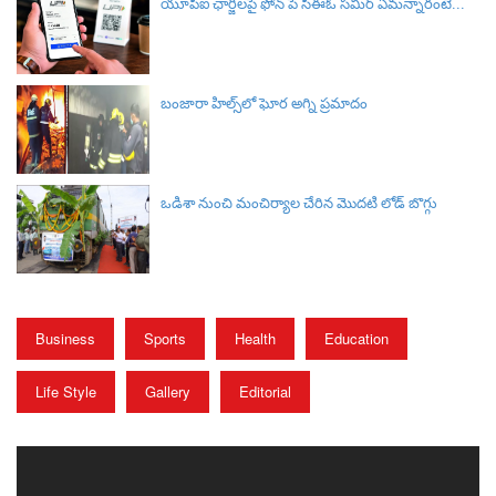
యూపీఐ ఛార్జీలపై ఫోన్ పే సీఈఓ సమీర్ ఏమన్నారంటే...
బంజారా హిల్స్‌లో ఘోర అగ్ని ప్రమాదం
ఒడిశా నుంచి మంచిర్యాల చేరిన మొదటి లోడ్ బొగ్గు
Business
Sports
Health
Education
Life Style
Gallery
Editorial