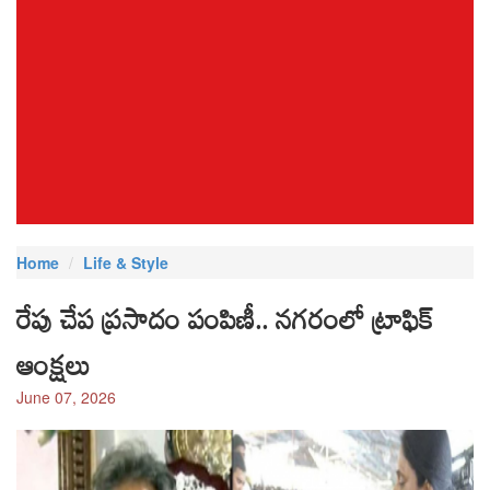
Home
Life & Style
రేపు చేప ప్రసాదం పంపిణీ.. నగరంలో ట్రాఫిక్
ఆంక్షలు
June 07, 2026