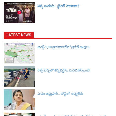
పళ్ళ బురుసు.. ట్రైలర్‌ చూశారా?
LATEST NEWS
ఆగస్ట్ 9,10 హైదరాబాద్‌లో ట్రాఫిక్ ఆంక్షలు
రీల్స్ పిచ్చిలో కన్నబిడ్డను మరిచిపోయిందే!
పాపం ఆమ్రపాలి.. పోస్టింగ్ ఇవ్వలేదు