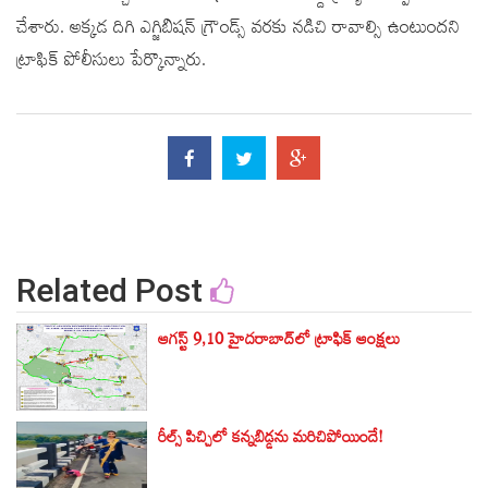
చేశారు. అక్కడ దిగి ఎగ్జిబిషన్ గ్రౌండ్స్ వరకు నడిచి రావాల్సి ఉంటుందని
ట్రాఫిక్ పోలీసులు పేర్కొన్నారు.
Related Post
ఆగస్ట్ 9,10 హైదరాబాద్‌లో ట్రాఫిక్ ఆంక్షలు
రీల్స్ పిచ్చిలో కన్నబిడ్డను మరిచిపోయిందే!