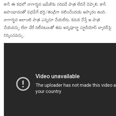
కానీ ఈ కధలో నాగార్జున ఇమేజ్‌కు సరిపడే పాత్ర లేదనే చెప్పాలి. కానీ
అహంభావంతో విర్రవీగే భర్త/తండ్రిగా నటించేందుకు ఆస్కారం ఉంది.
నాగార్జున అలాంటి పాత్ర ఎన్నడూ చేయలేదు. కనుక చేస్తే ఆ పాత్ర
చేయవచ్చు లేదా వేరే నటీనటులతో తమ అన్నపూర్ణా స్టూడియోస్ బ్యానర్‌పై
నిర్మించవచ్చు.