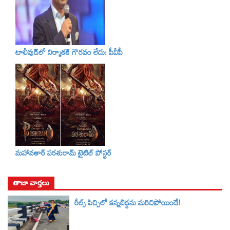
టాలీవుడ్‌లో నిర్మాతకి గౌరవం లేదు: పీవీపీ
మహావతార్ పరశురామ్‌ టైటిల్‌ పోస్టర్
తాజా వార్తలు
రీల్స్ పిచ్చిలో కన్నబిడ్డను మరిచిపోయిందే!