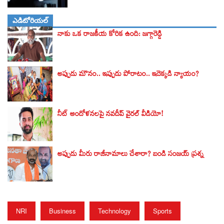
ఎడిటోరియల్
నాకు ఒక రాజకీయ కోరిక ఉంది: జగ్గారెడ్డి
అప్పుడు మౌనం.. ఇప్పుడు పోరాటం.. ఇదెక్కడి న్యాయం?
నీట్ ఆందోళనలపై నవదీప్ వైరల్ వీడియో!
అప్పుడు మీరు రాజీనామాలు చేశారా? బండి సంజయ్‌ ప్రశ్న
NRI
Business
Technology
Sports