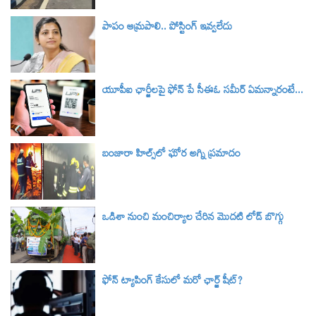
పాపం ఆమ్రపాలి.. పోస్టింగ్ ఇవ్వలేదు
యూపీఐ ఛార్జీలపై ఫోన్ పే సీఈఓ సమీర్ ఏమన్నారంటే...
బంజారా హిల్స్‌లో ఘోర అగ్ని ప్రమాదం
ఒడిశా నుంచి మంచిర్యాల చేరిన మొదటి లోడ్ బొగ్గు
ఫోన్ ట్యాపింగ్‌ కేసులో మరో ఛార్జ్‌ షీట్‌?