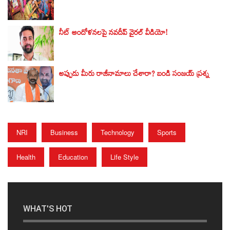
నీట్ ఆందోళనలపై నవదీప్ వైరల్ వీడియో!
అప్పుడు మీరు రాజీనామాలు చేశారా? బండి సంజయ్‌ ప్రశ్న
NRI
Business
Technology
Sports
Health
Education
Life Style
WHAT'S HOT