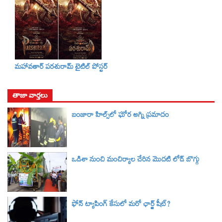
మహావతార్ పరశురామ్‌ టైటిల్‌ పోస్టర్
తాజా వార్తలు
బంజారా హిల్స్‌లో ఘోర అగ్ని ప్రమాదం
ఒడిశా నుంచి మంచిర్యాల చేరిన మొదటి లోడ్ బొగ్గు
ఫోన్ ట్యాపింగ్‌ కేసులో మరో ఛార్జ్‌ షీట్‌?