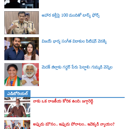
ఆహార కల్తీపై 100 మందితో టాస్క్ ఫోర్స్
విజయ్ భార్య సంగీత విడాకుల పిటిషన్ వెనక్కి
మెదక్ జిల్లాకు గద్దర్ పేరు పెట్టాలి: గుమ్మడి వెన్నెల
ఎడిటోరియల్
నాకు ఒక రాజకీయ కోరిక ఉంది: జగ్గారెడ్డి
అప్పుడు మౌనం.. ఇప్పుడు పోరాటం.. ఇదెక్కడి న్యాయం?