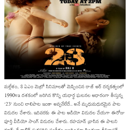
మల్లేశం, 8 ఏఎం మెట్రో సినిమాలతో మెప్పించిన రాజ్ ఆర్‌ దర్శకత్వంలో
1990va దశకంలో జరిగిన కొన్ని యధార్ధ ఘటనల ఆధారంగా తీస్తున్న
‘23’ నుంచి లాలిపాట ఇంకా అవ్వనేలేదే.. అనే మృధుమధురమైన పాట
విడుదల చేశారు. ఇదివరకు ఈ పాట ఆడియో విడుదల చేయగా ఈరోజు
పూర్తి వీడియో సాంగ్‌ విడుదల చేశారు. రహమాన్ వ్రాసిన ఈ పాటని