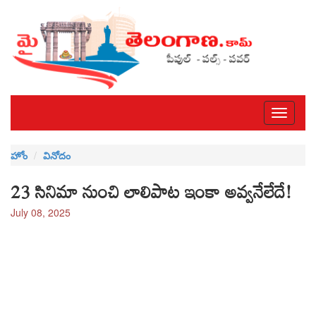
Toggle
navigati
హోం
వినోదం
23 సినిమా నుంచి లాలిపాట ఇంకా అవ్వనేలేదే!
July 08, 2025