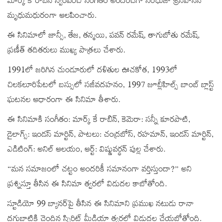
మార్క్ కే రాబిన్ స్వరపరిచి సంగీతం అందించగా సింధుజా శ్రీనివాసన్
మృధుమధురంగా ఆలపించారు.
ఈ సినిమాలో జాన్సీ, తేజ, తన్మయి, పవన్ రమేష్, తాగుబోతు రమేష్,
ప్రణీత్ తదితరులు ముఖ్య పాత్రలు చేశారు.
1991లో జరిగిన చుండూరులో దళితుల ఊచకోత, 1993లో
చిలకలూరిపేటలో బస్సులో సజీవదహనం, 1997 జూబ్లీహిల్స్‌ బాంబ్ బ్లాస్ట్
ఘటనల ఆధారంగా ఈ సినిమా తీశారు.
ఈ సినిమాకి సంగీతం: మార్క్ కే రాబిన్, కెమెరా: సన్నీ కూరపాటి,
డైలాగ్స్: ఇండస్ మార్టిన్, పాటలు: చంద్రబోస్, రహమాన్, ఇండస్ మార్టిన్,
ఎడిటింగ్: అనిల్‌ ఆలయం, ఆర్ట్: విష్ణువర్ధన్ పుల్ల చేశారు.
“మన సమాజంలో చట్టం అందరికీ సమానంగా వర్తిస్తుందా?” అని
ప్రశ్నిస్తూ తీసిన ఈ సినిమా త్వరలో విడుదల కాబోతోంది.
స్టూడియో 99 బ్యానర్‌పై తీసిన ఈ సినిమాని ప్రముఖ నటుడు రానా
దగ్గుబాటికి చెందిన స్పిరిట్ మీడియా త్వరలో విడుదల చేయబోతోంది.