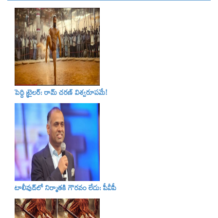
పెద్ది ట్రైలర్‌: రామ్‌ చరణ్‌ విశ్వరూపమే!
టాలీవుడ్‌లో నిర్మాతకి గౌరవం లేదు: పీవీపీ