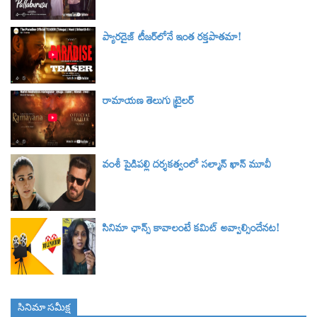
ప్యారడైజ్ టీజర్‌లోనే ఇంత రక్తపాతమా!
రామాయణ తెలుగు ట్రైలర్‌
వంశీ పైడిపల్లి దర్శకత్వంలో సల్మాన్ ఖాన్ మూవీ
సినిమా ఛాన్స్ కావాలంటే కమిట్ అవ్వాల్సిందేనట!
సినిమా స‌మీక్ష