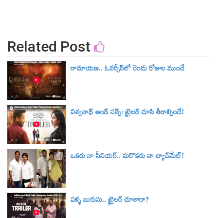
Related Post
రామాయణ.. ఓవర్సీస్‌లో రెండు రోజుల ముందే
విశ్వనాథ్ అండ్ సన్స్: ట్రైలర్‌ చూసి తీరాల్సిందే!
ఒకరు నా సీనియర్.. మరొకరు నా బ్యాచ్‌మేట్!
పళ్ళ బురుసు.. ట్రైలర్‌ చూశారా?