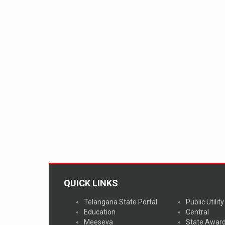
QUICK LINKS
Telangana State Portal
Public Utility
Education
Central
Meeseva
State Awar