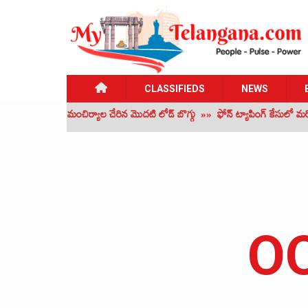
CLASSIFIEDS
NEWS
»
ఒడిశా నుంచి మంచిర్యాల చేరిన మొదటి లోడ్ బొగ్గు
»»
ఫోన్ ట్యాపింగ్‌ కేసులో మరో ఛార
OO