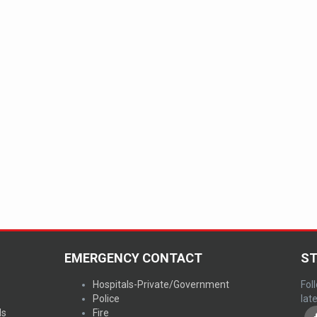
EMERGENCY CONTACT
ST
Hospitals-Private/Government
Fol
Police
lat
ds
Fire