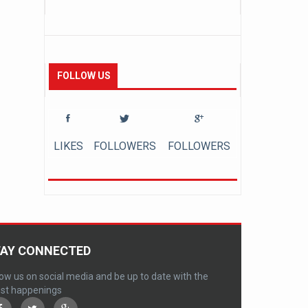
FOLLOW US
LIKES
FOLLOWERS
FOLLOWERS
AY CONNECTED
low us on social media and be up to date with the
est happenings