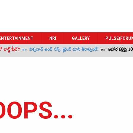
ENTERTAINMENT
NRI
GALLERY
PULSE(FORU
్జ్‌ షీట్‌?
»»
విశ్వనాథ్ అండ్ సన్స్: ట్రైలర్‌ చూసి తీరాల్సిందే!
»»
ఆహార కల్తీపై 100 మ
OPS...