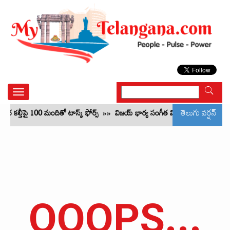
Toggle
navigation
తెలుగు వర్షన్
ార కల్తీపై 100 మందితో టాస్క్ ఫోర్స్
»»
విజయ్ భార్య సంగీత విడాకుల పిటిషన్ వెనక్క
OOOPS...