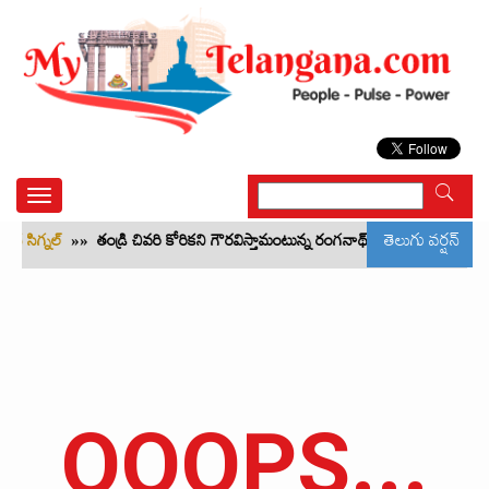
Toggle
navigation
తెలుగు వర్షన్
న్ సిగ్నల్‌
»»
తండ్రి చివరి కోరికని గౌరవిస్తామంటున్న రంగనాథ్ కుటుంబం
»»
బీఆర్
OOOPS...